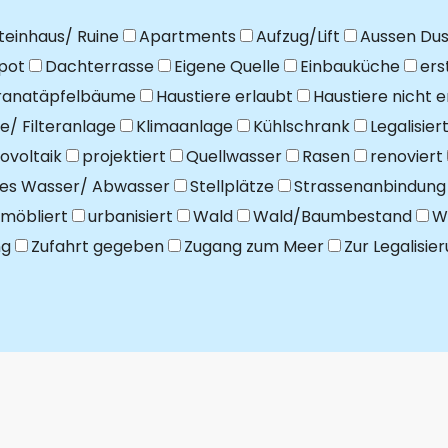
teinhaus/ Ruine
Apartments
Aufzug/Lift
Aussen Du
pot
Dachterrasse
Eigene Quelle
Einbauküche
ers
ranatäpfelbäume
Haustiere erlaubt
Haustiere nicht e
e/ Filteranlage
Klimaanlage
Kühlschrank
Legalisier
ovoltaik
projektiert
Quellwasser
Rasen
renoviert
hes Wasser/ Abwasser
Stellplätze
Strassenanbindung
möbliert
urbanisiert
Wald
Wald/Baumbestand
W
ng
Zufahrt gegeben
Zugang zum Meer
Zur Legalisie