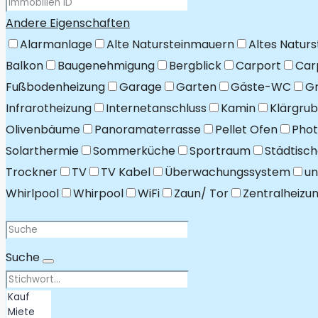
Andere Eigenschaften
Alarmanlage
Alte Natursteinmauern
Altes Naturs
Balkon
Baugenehmigung
Bergblick
Carport
Car
Fußbodenheizung
Garage
Garten
Gäste-WC
G
Infrarotheizung
Internetanschluss
Kamin
Klärgrub
Olivenbäume
Panoramaterrasse
Pellet Ofen
Phot
Solarthermie
Sommerküche
Sportraum
Städtisc
Trockner
TV
TV Kabel
Überwachungssystem
un
Whirlpool
Whirpool
WiFi
Zaun/ Tor
Zentralheizu
Suche