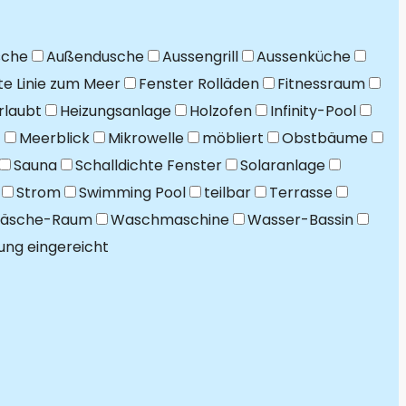
sche
Außendusche
Aussengrill
Aussenküche
te Linie zum Meer
Fenster Rolläden
Fitnessraum
rlaubt
Heizungsanlage
Holzofen
Infinity-Pool
t
Meerblick
Mikrowelle
möbliert
Obstbäume
Sauna
Schalldichte Fenster
Solaranlage
Strom
Swimming Pool
teilbar
Terrasse
äsche-Raum
Waschmaschine
Wasser-Bassin
rung eingereicht