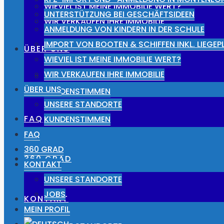
WIEVIEL IST MEINE IMMOBILIE WERT?
UNTERSTÜTZUNG BEI GESCHÄFTSIDEEN
WIR VERKAUFEN IHRE IMMOBILIE
ANMELDUNG VON KINDERN IN DER SCHULE
IMPORT VON BOOTEN & SCHIFFEN INKL. LIEGE
ÜBER UNS
WIEVIEL IST MEINE IMMOBILIE WERT?
WIR VERKAUFEN IHRE IMMOBILIE
UNSERE STANDORTE
ÜBER UNS
KUNDENSTIMMEN
UNSERE STANDORTE
FAQ
KUNDENSTIMMEN
FAQ
360 GRAD
360 GRAD
KONTAKT
UNSERE STANDORTE
JOBS
KONTAKT
MEIN PROFIL