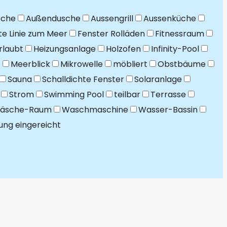
sche
Außendusche
Aussengrill
Aussenküche
te Linie zum Meer
Fenster Rolläden
Fitnessraum
rlaubt
Heizungsanlage
Holzofen
Infinity-Pool
t
Meerblick
Mikrowelle
möbliert
Obstbäume
Sauna
Schalldichte Fenster
Solaranlage
Strom
Swimming Pool
teilbar
Terrasse
äsche-Raum
Waschmaschine
Wasser-Bassin
rung eingereicht