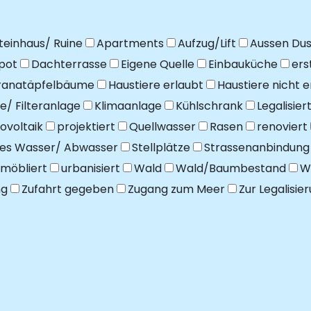
teinhaus/ Ruine
Apartments
Aufzug/Lift
Aussen Du
pot
Dachterrasse
Eigene Quelle
Einbauküche
ers
ranatäpfelbäume
Haustiere erlaubt
Haustiere nicht e
e/ Filteranlage
Klimaanlage
Kühlschrank
Legalisier
ovoltaik
projektiert
Quellwasser
Rasen
renoviert
hes Wasser/ Abwasser
Stellplätze
Strassenanbindung
möbliert
urbanisiert
Wald
Wald/Baumbestand
W
ng
Zufahrt gegeben
Zugang zum Meer
Zur Legalisie