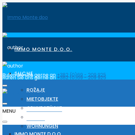
IMMO MONTE D.O.O.
SUCHE
Rufen Sie uns gerne an
+382 (0)69 - 209 925
Rufen Sie uns gerne an
+382 (0)69 - 209 925
ROŽAJE
MIETOBJEKTE
GRUNDSTÜCKE
MENU
HÄUSER
WOHNUNGEN
IMMO MONTE D.O.O.