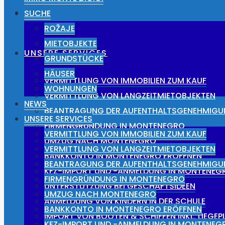
NEWS
SUCHE
ROŽAJE
MIETOBJEKTE
UNSERE SERVICES
GRUNDSTÜCKE
HÄUSER
VERMITTLUNG VON IMMOBILIEN ZUM KAUF
WOHNUNGEN
VERMITTLUNG VON LANGZEITMIETOBJEKTEN
NEWS
BEANTRAGUNG DER AUFENTHALTSGENEHMIG
UNSERE SERVICES
FIRMENGRÜNDUNG IN MONTENEGRO
VERMITTLUNG VON IMMOBILIEN ZUM KAUF
UMZUG NACH MONTENEGRO
VERMITTLUNG VON LANGZEITMIETOBJEKTEN
BANKKONTO IN MONTENEGRO ERÖFFNEN
BEANTRAGUNG DER AUFENTHALTSGENEHMIG
KFZ-IMPORT UND -ANMELDUNG IN MONTENEG
FIRMENGRÜNDUNG IN MONTENEGRO
UNTERSTÜTZUNG BEI GESCHÄFTSIDEEN
UMZUG NACH MONTENEGRO
ANMELDUNG VON KINDERN IN DER SCHULE
BANKKONTO IN MONTENEGRO ERÖFFNEN
IMPORT VON BOOTEN & SCHIFFEN INKL. LIEGE
KFZ-IMPORT UND -ANMELDUNG IN MONTENEG