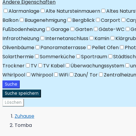
Andere Eigenschaften
Alarmanlage
Alte Natursteinmauern
Altes Naturs
Balkon
Baugenehmigung
Bergblick
Carport
Car
Fußbodenheizung
Garage
Garten
Gäste-WC
G
Infrarotheizung
Internetanschluss
Kamin
Klärgrub
Olivenbäume
Panoramaterrasse
Pellet Ofen
Phot
Solarthermie
Sommerküche
Sportraum
Städtisc
Trockner
TV
TV Kabel
Überwachungssystem
un
Whirlpool
Whirpool
WiFi
Zaun/ Tor
Zentralheizu
Suche
Suche speichern
Löschen
Zuhause
Tomba