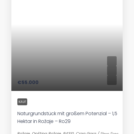
€55.000
KAUF
Naturgrundstück mit großem Potenzial – 1,5
Hektar in Rožaje – Ro29
Rožaje, Opština Rožaje, 84310, Crna Gora / Црна Гора