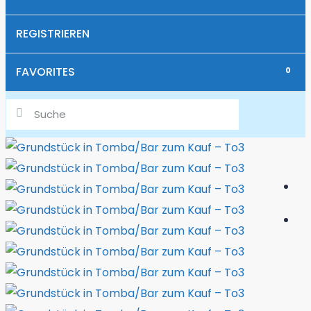
UNTERSTÜTZUNG BEI GESCHÄFTSIDEEN
REGISTRIEREN
ANMELDUNG VON KINDERN IN DER SCHULE
FAVORITES
0
IMPORT VON BOOTEN & SCHIFFEN INKL.
LIEGEPLATZ IN MONTENEGRO
WIEVIEL IST MEINE IMMOBILIE WERT?
WIR VERKAUFEN IHRE IMMOBILIE