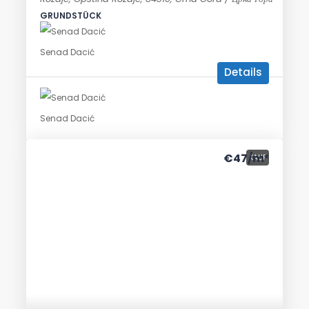
GRUNDSTÜCK
Senad Dacić
Details
Senad Dacić
€47
/m²
KAUF