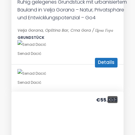
Ruhig gelegenes Grundstück mit urbanisiertem
Bauland in Velja Gorana – Natur, Privatsphäre
und Entwicklungspotenzial – Go4
Velja Gorana, Opština Bar, Crna Gora / Црна Гора
GRUNDSTÜCK
Senad Dacić
Details
Senad Dacić
€55.000
KAUF