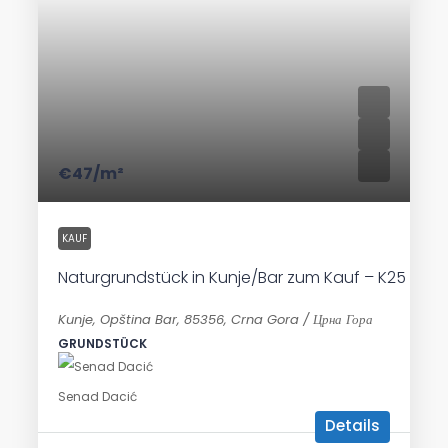
€47
/m²
KAUF
Naturgrundstück in Kunje/Bar zum Kauf – K25
Kunje, Opština Bar, 85356, Crna Gora / Црна Гора
GRUNDSTÜCK
Senad Dacić
Details