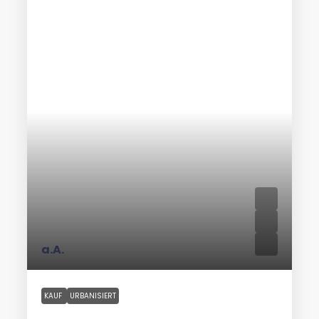
a.A.
KAUF
URBANISIERT