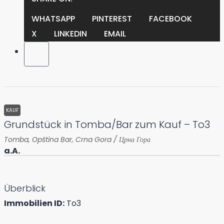
WHATSAPP
PINTEREST
FACEBOOK
X
LINKEDIN
EMAIL
KAUF
Grundstück in Tomba/Bar zum Kauf – To3
Tomba, Opština Bar, Crna Gora / Црна Гора
a.A.
Überblick
Immobilien ID:
To3