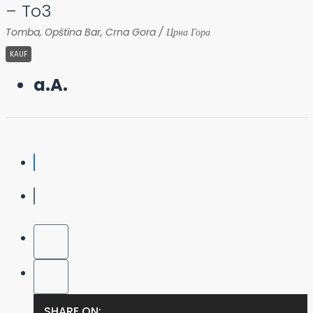
– To3
Tomba, Opština Bar, Crna Gora / Црна Гора
KAUF
a.A.
SHARE ON: