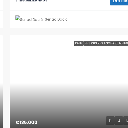
Detail
EINFAMILIENHAUS
Senad Dacić
KAUF
BESONDERES ANGEBOT
NEUB
€135.000