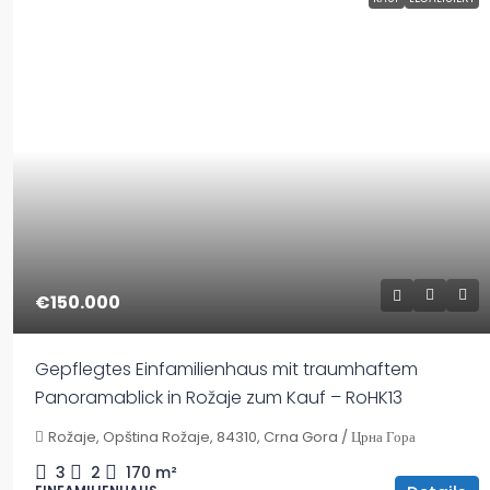
€150.000
Gepflegtes Einfamilienhaus mit traumhaftem
Panoramablick in Rožaje zum Kauf – RoHK13
Rožaje, Opština Rožaje, 84310, Crna Gora / Црна Гора
3
2
170
m²