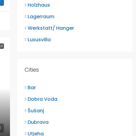
s
Holzhaus
Lagerraum
Werkstatt/ Hanger
Luxusvilla
AU
Cities
Bar
Dobra Voda
Šušanj
Dubrava
Utjeha