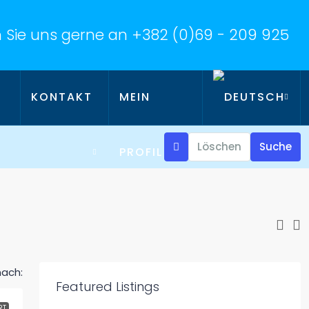
 Sie uns gerne an
+382 (0)69 - 209 925
KONTAKT
MEIN
Löschen
Suche
PROFIL
nach:
Featured Listings
RT