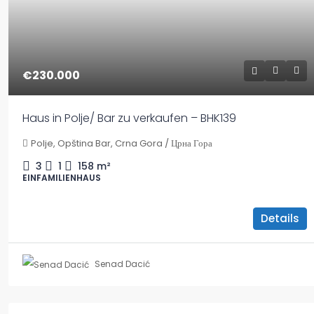
€230.000
Haus in Polje/ Bar zu verkaufen – BHK139
Polje, Opština Bar, Crna Gora / Црна Гора
3
1
158
m²
EINFAMILIENHAUS
Details
Senad Dacić