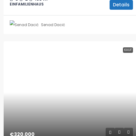
Details
EINFAMILIENHAUS
Senad Dacić
KAUF
€320.000