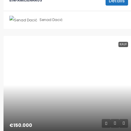
Details
EINFAMILIENHAUS
Senad Dacić
KAUF
€150.000