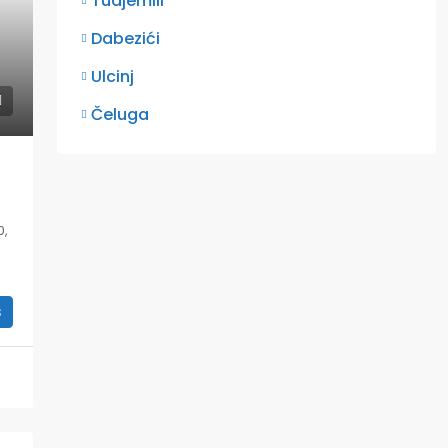
Tudjemili
Dabezići
Ulcinj
Čeluga
0,
s