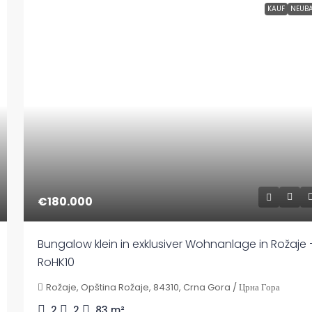
KAUF
NEUB
€180.000
Bungalow klein in exklusiver Wohnanlage in Rožaje 
RoHK10
Rožaje, Opština Rožaje, 84310, Crna Gora / Црна Гора
2
2
83
m²