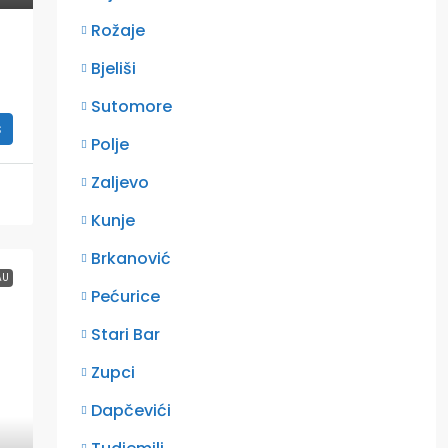
Rožaje
Bjeliši
Sutomore
s
Polje
Zaljevo
Kunje
Brkanović
AU
Pećurice
Stari Bar
Zupci
Dapčevići