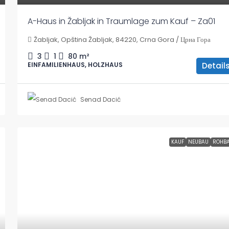
A-Haus in Žabljak in Traumlage zum Kauf – Za01
Žabljak, Opština Žabljak, 84220, Crna Gora / Црна Гора
3
1
80
m²
Detail
EINFAMILIENHAUS, HOLZHAUS
Senad Dacić
KAUF
NEUBAU
ROHB