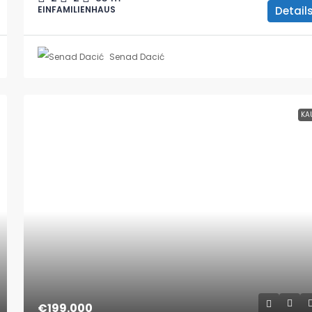
Detail
EINFAMILIENHAUS
Senad Dacić
KA
€199.000