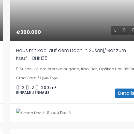
€300.000
Haus mit Pool auf dem Dach in Šušanj/ Bar zum
Kauf – BHK138
Šušanj, IV. proleterske brigade, Ilino, Bar, Opština Bar, 8500
Crna Gora / Црна Гора
2
2
200
m²
Detail
EINFAMILIENHAUS
Senad Dacić