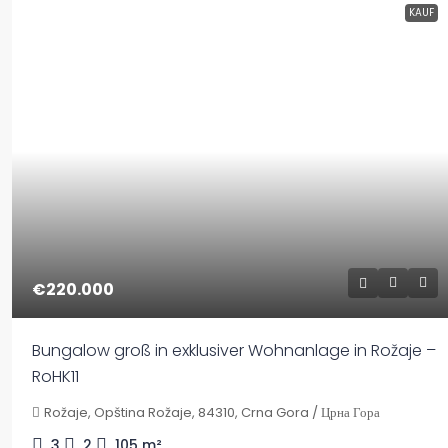
KAUF
€220.000
Bungalow groß in exklusiver Wohnanlage in Rožaje –
RoHK11
Rožaje, Opština Rožaje, 84310, Crna Gora / Црна Гора
3
2
105
m²