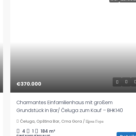
€370.000
Charmantes Einfamilienhaus mit großem
Grundstück in Bar/ Čeluga zum Kauf – BHK140
Čeluga, Opština Bar, Crna Gora / Црна Гора
4
1
184
m²