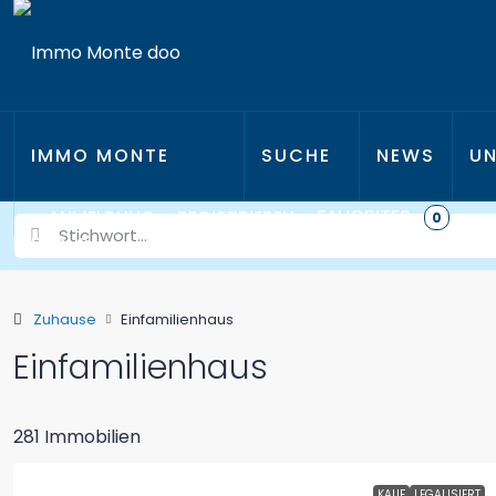
IMMO MONTE
SUCHE
NEWS
UN
FAVORITES
ANMELDUNG
REGISTRIEREN
0
D.O.O.
Zuhause
Einfamilienhaus
Einfamilienhaus
281 Immobilien
KAUF
LEGALISIERT