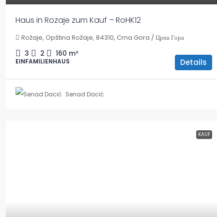
Haus in Rozaje zum Kauf – RoHK12
Rožaje, Opština Rožaje, 84310, Crna Gora / Црна Гора
3
2
160
m²
Details
EINFAMILIENHAUS
Senad Dacić
KAUF