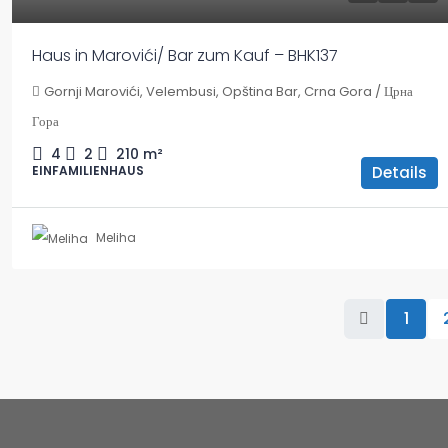
Haus in Marovići/ Bar zum Kauf – BHK137
Gornji Marovići, Velembusi, Opština Bar, Crna Gora / Црна
Гора
4
2
210
m²
Details
EINFAMILIENHAUS
Meliha
1