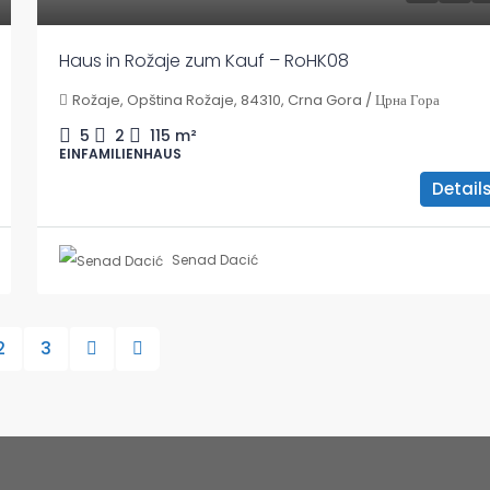
Haus in Rožaje zum Kauf – RoHK08
Rožaje, Opština Rožaje, 84310, Crna Gora / Црна Гора
5
2
115
m²
EINFAMILIENHAUS
Detail
Senad Dacić
2
3