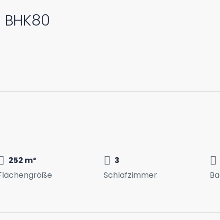
 – BHK80
252 m²
3
Flächengröße
Schlafzimmer
Ba