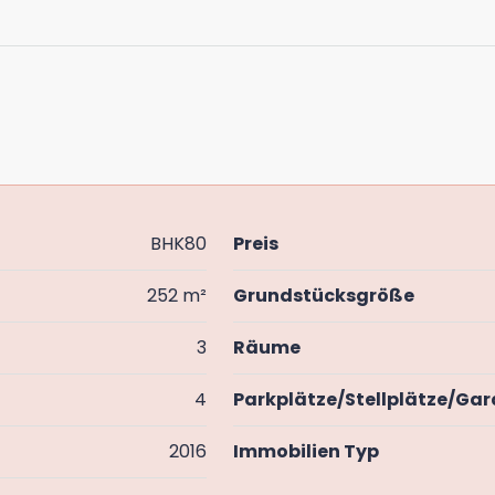
BHK80
Preis
252 m²
Grundstücksgröße
3
Räume
4
Parkplätze/Stellplätze/Ga
2016
Immobilien Typ