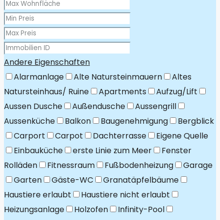
Andere Eigenschaften
Alarmanlage
Alte Natursteinmauern
Altes
Natursteinhaus/ Ruine
Apartments
Aufzug/Lift
Aussen Dusche
Außendusche
Aussengrill
Aussenküche
Balkon
Baugenehmigung
Bergblick
Carport
Carpot
Dachterrasse
Eigene Quelle
Einbauküche
erste Linie zum Meer
Fenster
Rolläden
Fitnessraum
Fußbodenheizung
Garage
Garten
Gäste-WC
Granatäpfelbäume
Haustiere erlaubt
Haustiere nicht erlaubt
Heizungsanlage
Holzofen
Infinity-Pool