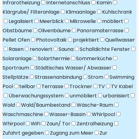
Infrarotheizung
Internetanschluss
Kamin
Klärgrube/ Filteranlage
Klimaanlage
Kühlschrank
Legalisiert
Meerblick
Mikrowelle
möbliert
Obstbäume
Olivenbäume
Panoramaterrasse
Pellet Ofen
Photovoltaik
projektiert
Quellwasser
Rasen
renoviert
Sauna
Schalldichte Fenster
Solaranlage
Solarthermie
Sommerküche
Sportraum
Städtisches Wasser/ Abwasser
Stellplätze
Strassenanbindung
Strom
Swimming
Pool
teilbar
Terrasse
Trockner
TV
TV Kabel
Überwachungssystem
unmöbliert
urbanisiert
Wald
Wald/Baumbestand
Wäsche-Raum
Waschmaschine
Wasser-Bassin
Whirlpool
Whirpool
WiFi
Zaun/ Tor
Zentralheizung
Zufahrt gegeben
Zugang zum Meer
Zur