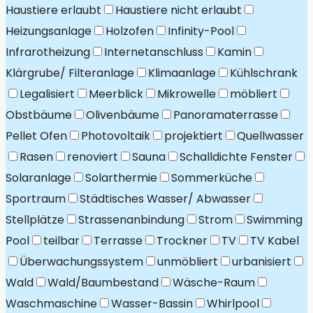
Haustiere erlaubt
Haustiere nicht erlaubt
Heizungsanlage
Holzofen
Infinity-Pool
Infrarotheizung
Internetanschluss
Kamin
Klärgrube/ Filteranlage
Klimaanlage
Kühlschrank
Legalisiert
Meerblick
Mikrowelle
möbliert
Obstbäume
Olivenbäume
Panoramaterrasse
Pellet Ofen
Photovoltaik
projektiert
Quellwasser
Rasen
renoviert
Sauna
Schalldichte Fenster
Solaranlage
Solarthermie
Sommerküche
Sportraum
Städtisches Wasser/ Abwasser
Stellplätze
Strassenanbindung
Strom
Swimming
Pool
teilbar
Terrasse
Trockner
TV
TV Kabel
Überwachungssystem
unmöbliert
urbanisiert
Wald
Wald/Baumbestand
Wäsche-Raum
Waschmaschine
Wasser-Bassin
Whirlpool