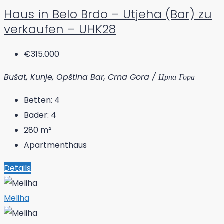
Haus in Belo Brdo – Utjeha (Bar) zu
verkaufen – UHK28
€315.000
Bušat, Kunje, Opština Bar, Crna Gora / Црна Гора
Betten:
4
Bäder:
4
280
m²
Apartmenthaus
Details
Meliha