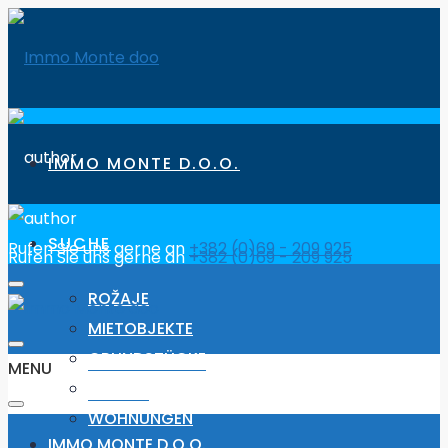
IMMO MONTE D.O.O.
SUCHE
Rufen Sie uns gerne an
+382 (0)69 - 209 925
Rufen Sie uns gerne an
+382 (0)69 - 209 925
ROŽAJE
MIETOBJEKTE
GRUNDSTÜCKE
MENU
HÄUSER
WOHNUNGEN
IMMO MONTE D.O.O.