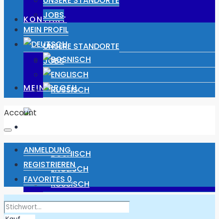
UNSERE STANDORTE
JOBS
KONTAKT
MEIN PROFIL
UNSERE STANDORTE
JOBS
MEIN PROFIL
Account
ANMELDUNG
REGISTRIEREN
FAVORITES
0
ANMELDUNG