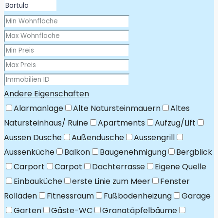
Andere Eigenschaften
Alarmanlage
Alte Natursteinmauern
Altes
Natursteinhaus/ Ruine
Apartments
Aufzug/Lift
Aussen Dusche
Außendusche
Aussengrill
Aussenküche
Balkon
Baugenehmigung
Bergblick
Carport
Carpot
Dachterrasse
Eigene Quelle
Einbauküche
erste Linie zum Meer
Fenster
Rolläden
Fitnessraum
Fußbodenheizung
Garage
Garten
Gäste-WC
Granatäpfelbäume