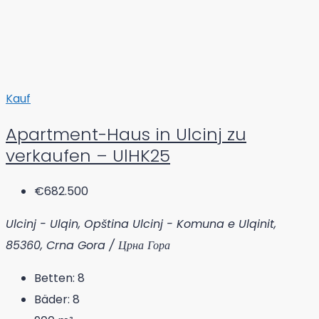
Kauf
Apartment-Haus in Ulcinj zu
verkaufen – UlHK25
€682.500
Ulcinj - Ulqin, Opština Ulcinj - Komuna e Ulqinit,
85360, Crna Gora / Црна Гора
Betten:
8
Bäder:
8