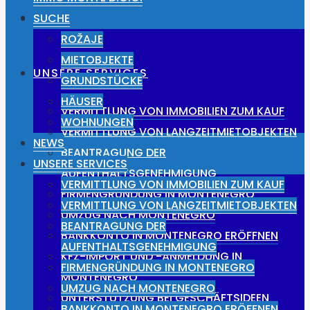
NEWS
SUCHE
ROŽAJE
MIETOBJEKTE
UNSERE SERVICES
GRUNDSTÜCKE
HÄUSER
VERMITTLUNG VON IMMOBILIEN ZUM KAUF
WOHNUNGEN
VERMITTLUNG VON LANGZEITMIETOBJEKTEN
NEWS
BEANTRAGUNG DER
UNSERE SERVICES
AUFENTHALTSGENEHMIGUNG
VERMITTLUNG VON IMMOBILIEN ZUM KAUF
FIRMENGRÜNDUNG IN MONTENEGRO
VERMITTLUNG VON LANGZEITMIETOBJEKTEN
UMZUG NACH MONTENEGRO
BEANTRAGUNG DER
BANKKONTO IN MONTENEGRO ERÖFFNEN
AUFENTHALTSGENEHMIGUNG
KFZ-IMPORT UND -ANMELDUNG IN
FIRMENGRÜNDUNG IN MONTENEGRO
MONTENEGRO
UMZUG NACH MONTENEGRO
UNTERSTÜTZUNG BEI GESCHÄFTSIDEEN
BANKKONTO IN MONTENEGRO ERÖFFNEN