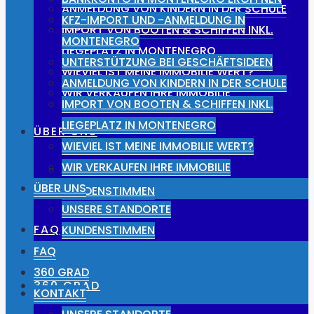
ANMELDUNG VON KINDERN IN DER SCHULE
KFZ-IMPORT UND -ANMELDUNG IN
IMPORT VON BOOTEN & SCHIFFEN INKL.
MONTENEGRO
LIEGEPLATZ IN MONTENEGRO
UNTERSTÜTZUNG BEI GESCHÄFTSIDEEN
WIEVIEL IST MEINE IMMOBILIE WERT?
ANMELDUNG VON KINDERN IN DER SCHULE
WIR VERKAUFEN IHRE IMMOBILIE
IMPORT VON BOOTEN & SCHIFFEN INKL.
LIEGEPLATZ IN MONTENEGRO
ÜBER UNS
WIEVIEL IST MEINE IMMOBILIE WERT?
WIR VERKAUFEN IHRE IMMOBILIE
UNSERE STANDORTE
ÜBER UNS
KUNDENSTIMMEN
UNSERE STANDORTE
FAQ
KUNDENSTIMMEN
FAQ
360 GRAD
360 GRAD
KONTAKT