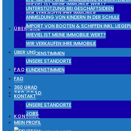
WIEVIEL IST MEINE IMMOBILIE WERT?
UNTERSTÜTZUNG BEI GESCHÄFTSIDEEN
WIR VERKAUFEN IHRE IMMOBILIE
ANMELDUNG VON KINDERN IN DER SCHULE
IMPORT VON BOOTEN & SCHIFFEN INKL. LIEGE
ÜBER UNS
WIEVIEL IST MEINE IMMOBILIE WERT?
WIR VERKAUFEN IHRE IMMOBILIE
UNSERE STANDORTE
ÜBER UNS
KUNDENSTIMMEN
UNSERE STANDORTE
FAQ
KUNDENSTIMMEN
FAQ
360 GRAD
360 GRAD
KONTAKT
UNSERE STANDORTE
JOBS
KONTAKT
MEIN PROFIL