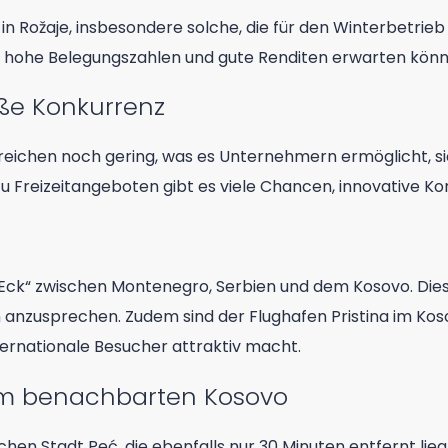
in Rožaje, insbesondere solche, die für den Winterbetrieb 
n, hohe Belegungszahlen und gute Renditen erwarten könn
ße Konkurrenz
ereichen noch gering, was es Unternehmern ermöglicht, s
u Freizeitangeboten gibt es viele Chancen, innovative Kon
r-Eck“ zwischen Montenegro, Serbien und dem Kosovo. Dies 
n anzusprechen. Zudem sind der Flughafen Pristina im Ko
nternationale Besucher attraktiv macht.
 im benachbarten Kosovo
rischen Stadt Peć, die ebenfalls nur 30 Minuten entfernt 