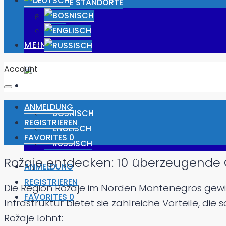
UNSERE STANDORTE
JOBS
MEIN PROFIL
Account
ANMELDUNG
REGISTRIEREN
FAVORITES
0
Rožaje entdecken: 10 überzeugende
ANMELDUNG
REGISTRIEREN
Die Region Rožaje im Norden Montenegros gewin
FAVORITES
0
Infrastruktur bietet sie zahlreiche Vorteile, di
Rožaje lohnt: