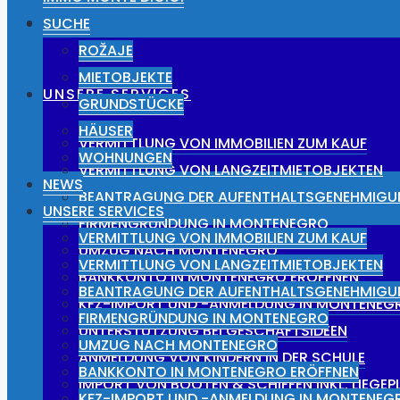
NEWS
SUCHE
ROŽAJE
MIETOBJEKTE
UNSERE SERVICES
GRUNDSTÜCKE
HÄUSER
VERMITTLUNG VON IMMOBILIEN ZUM KAUF
WOHNUNGEN
VERMITTLUNG VON LANGZEITMIETOBJEKTEN
NEWS
BEANTRAGUNG DER AUFENTHALTSGENEHMIG
UNSERE SERVICES
FIRMENGRÜNDUNG IN MONTENEGRO
VERMITTLUNG VON IMMOBILIEN ZUM KAUF
UMZUG NACH MONTENEGRO
VERMITTLUNG VON LANGZEITMIETOBJEKTEN
BANKKONTO IN MONTENEGRO ERÖFFNEN
BEANTRAGUNG DER AUFENTHALTSGENEHMIG
KFZ-IMPORT UND -ANMELDUNG IN MONTENEG
FIRMENGRÜNDUNG IN MONTENEGRO
UNTERSTÜTZUNG BEI GESCHÄFTSIDEEN
UMZUG NACH MONTENEGRO
ANMELDUNG VON KINDERN IN DER SCHULE
BANKKONTO IN MONTENEGRO ERÖFFNEN
IMPORT VON BOOTEN & SCHIFFEN INKL. LIEGE
KFZ-IMPORT UND -ANMELDUNG IN MONTENEG