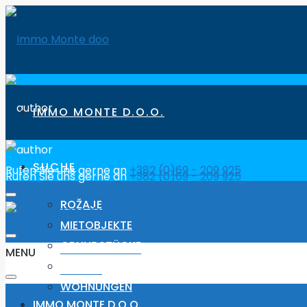
IMMO MONTE D.O.O.
SUCHE
Rufen Sie uns gerne an
+382 (0)69 - 209 925
Rufen Sie uns gerne an
+382 (0)69 - 209 925
ROŽAJE
MIETOBJEKTE
GRUNDSTÜCKE
MENU
HÄUSER
WOHNUNGEN
IMMO MONTE D.O.O.