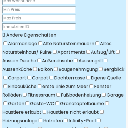
Andere Eigenschaften
Alarmanlage
Alte Natursteinmauern
Altes
Natursteinhaus/ Ruine
Apartments
Aufzug/Lift
Aussen Dusche
Außendusche
Aussengrill
Aussenküche
Balkon
Baugenehmigung
Bergblick
Carport
Carpot
Dachterrasse
Eigene Quelle
Einbauküche
erste Linie zum Meer
Fenster
Rolläden
Fitnessraum
Fußbodenheizung
Garage
Garten
Gäste-WC
Granatäpfelbäume
Haustiere erlaubt
Haustiere nicht erlaubt
Heizungsanlage
Holzofen
Infinity-Pool