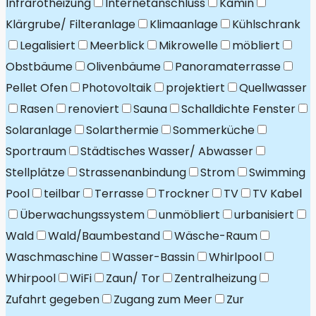
Infrarotheizung
Internetanschluss
Kamin
Klärgrube/ Filteranlage
Klimaanlage
Kühlschrank
Legalisiert
Meerblick
Mikrowelle
möbliert
Obstbäume
Olivenbäume
Panoramaterrasse
Pellet Ofen
Photovoltaik
projektiert
Quellwasser
Rasen
renoviert
Sauna
Schalldichte Fenster
Solaranlage
Solarthermie
Sommerküche
Sportraum
Städtisches Wasser/ Abwasser
Stellplätze
Strassenanbindung
Strom
Swimming
Pool
teilbar
Terrasse
Trockner
TV
TV Kabel
Überwachungssystem
unmöbliert
urbanisiert
Wald
Wald/Baumbestand
Wäsche-Raum
Waschmaschine
Wasser-Bassin
Whirlpool
Whirpool
WiFi
Zaun/ Tor
Zentralheizung
Zufahrt gegeben
Zugang zum Meer
Zur