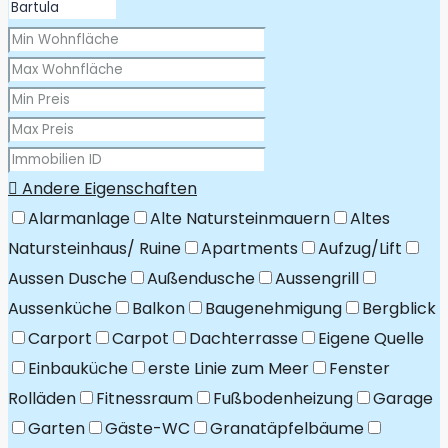
Andere Eigenschaften
Alarmanlage
Alte Natursteinmauern
Altes
Natursteinhaus/ Ruine
Apartments
Aufzug/Lift
Aussen Dusche
Außendusche
Aussengrill
Aussenküche
Balkon
Baugenehmigung
Bergblick
Carport
Carpot
Dachterrasse
Eigene Quelle
Einbauküche
erste Linie zum Meer
Fenster
Rolläden
Fitnessraum
Fußbodenheizung
Garage
Garten
Gäste-WC
Granatäpfelbäume