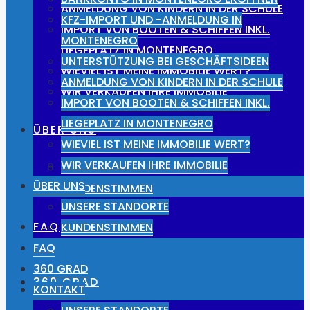
ANMELDUNG VON KINDERN IN DER SCHULE
KFZ-IMPORT UND -ANMELDUNG IN
IMPORT VON BOOTEN & SCHIFFEN INKL.
MONTENEGRO
LIEGEPLATZ IN MONTENEGRO
UNTERSTÜTZUNG BEI GESCHÄFTSIDEEN
WIEVIEL IST MEINE IMMOBILIE WERT?
ANMELDUNG VON KINDERN IN DER SCHULE
WIR VERKAUFEN IHRE IMMOBILIE
IMPORT VON BOOTEN & SCHIFFEN INKL.
LIEGEPLATZ IN MONTENEGRO
ÜBER UNS
WIEVIEL IST MEINE IMMOBILIE WERT?
WIR VERKAUFEN IHRE IMMOBILIE
UNSERE STANDORTE
ÜBER UNS
KUNDENSTIMMEN
UNSERE STANDORTE
FAQ
KUNDENSTIMMEN
FAQ
360 GRAD
360 GRAD
KONTAKT