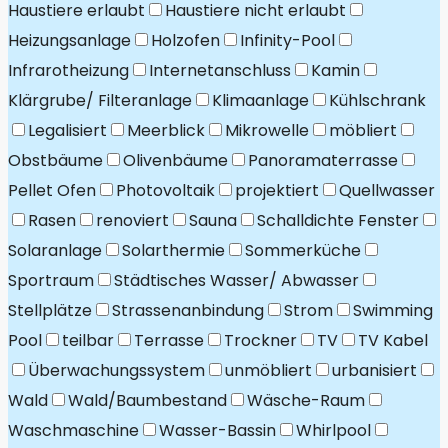
Haustiere erlaubt
Haustiere nicht erlaubt
Heizungsanlage
Holzofen
Infinity-Pool
Infrarotheizung
Internetanschluss
Kamin
Klärgrube/ Filteranlage
Klimaanlage
Kühlschrank
Legalisiert
Meerblick
Mikrowelle
möbliert
Obstbäume
Olivenbäume
Panoramaterrasse
Pellet Ofen
Photovoltaik
projektiert
Quellwasser
Rasen
renoviert
Sauna
Schalldichte Fenster
Solaranlage
Solarthermie
Sommerküche
Sportraum
Städtisches Wasser/ Abwasser
Stellplätze
Strassenanbindung
Strom
Swimming
Pool
teilbar
Terrasse
Trockner
TV
TV Kabel
Überwachungssystem
unmöbliert
urbanisiert
Wald
Wald/Baumbestand
Wäsche-Raum
Waschmaschine
Wasser-Bassin
Whirlpool