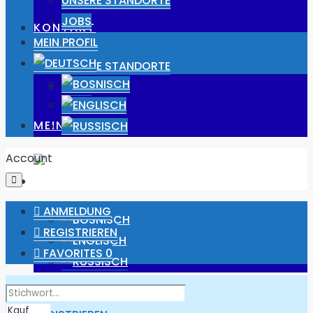
UNSERE STANDORTE
JOBS
KONTAKT
MEIN PROFIL
UNSERE STANDORTE
JOBS
MEIN PROFIL
Account
ANMELDUNG
REGISTRIEREN
FAVORITES
0
ANMELDUNG