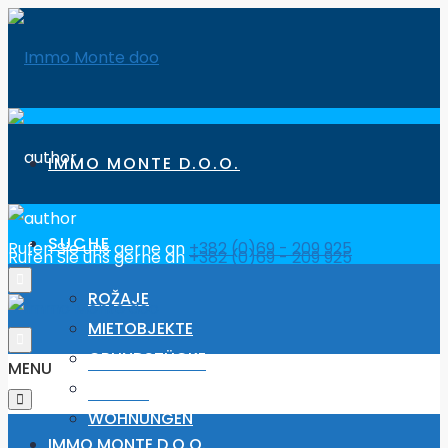
IMMO MONTE D.O.O.
SUCHE
Rufen Sie uns gerne an
+382 (0)69 - 209 925
Rufen Sie uns gerne an
+382 (0)69 - 209 925
ROŽAJE
MIETOBJEKTE
GRUNDSTÜCKE
MENU
HÄUSER
WOHNUNGEN
IMMO MONTE D.O.O.