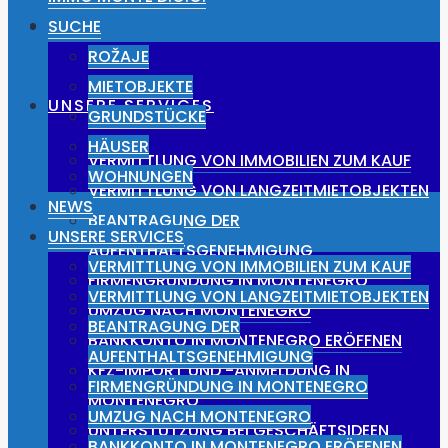
NEWS
SUCHE
ROŽAJE
MIETOBJEKTE
UNSERE SERVICES
GRUNDSTÜCKE
HÄUSER
VERMITTLUNG VON IMMOBILIEN ZUM KAUF
WOHNUNGEN
VERMITTLUNG VON LANGZEITMIETOBJEKTEN
NEWS
BEANTRAGUNG DER
UNSERE SERVICES
AUFENTHALTSGENEHMIGUNG
VERMITTLUNG VON IMMOBILIEN ZUM KAUF
FIRMENGRÜNDUNG IN MONTENEGRO
VERMITTLUNG VON LANGZEITMIETOBJEKTEN
UMZUG NACH MONTENEGRO
BEANTRAGUNG DER
BANKKONTO IN MONTENEGRO ERÖFFNEN
AUFENTHALTSGENEHMIGUNG
KFZ-IMPORT UND -ANMELDUNG IN
FIRMENGRÜNDUNG IN MONTENEGRO
MONTENEGRO
UMZUG NACH MONTENEGRO
UNTERSTÜTZUNG BEI GESCHÄFTSIDEEN
BANKKONTO IN MONTENEGRO ERÖFFNEN