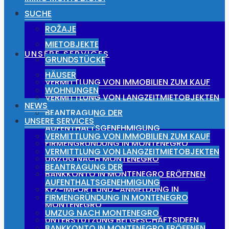
NEWS
SUCHE
ROŽAJE
MIETOBJEKTE
UNSERE SERVICES
GRUNDSTÜCKE
HÄUSER
VERMITTLUNG VON IMMOBILIEN ZUM KAUF
WOHNUNGEN
VERMITTLUNG VON LANGZEITMIETOBJEKTEN
NEWS
BEANTRAGUNG DER
UNSERE SERVICES
AUFENTHALTSGENEHMIGUNG
VERMITTLUNG VON IMMOBILIEN ZUM KAUF
FIRMENGRÜNDUNG IN MONTENEGRO
VERMITTLUNG VON LANGZEITMIETOBJEKTEN
UMZUG NACH MONTENEGRO
BEANTRAGUNG DER
BANKKONTO IN MONTENEGRO ERÖFFNEN
AUFENTHALTSGENEHMIGUNG
KFZ-IMPORT UND -ANMELDUNG IN
FIRMENGRÜNDUNG IN MONTENEGRO
MONTENEGRO
UMZUG NACH MONTENEGRO
UNTERSTÜTZUNG BEI GESCHÄFTSIDEEN
BANKKONTO IN MONTENEGRO ERÖFFNEN