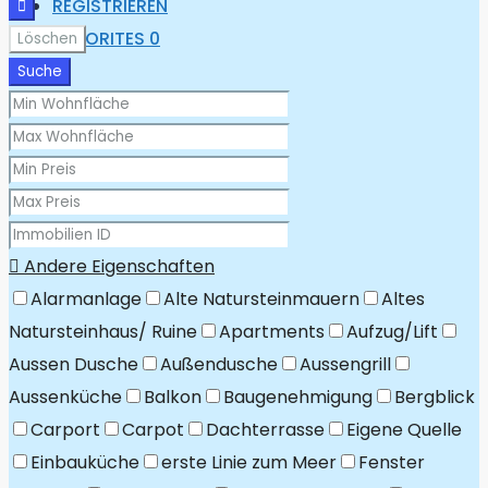
REGISTRIEREN
FAVORITES
0
Löschen
Suche
Andere Eigenschaften
Alarmanlage
Alte Natursteinmauern
Altes
Natursteinhaus/ Ruine
Apartments
Aufzug/Lift
Aussen Dusche
Außendusche
Aussengrill
Aussenküche
Balkon
Baugenehmigung
Bergblick
Carport
Carpot
Dachterrasse
Eigene Quelle
Einbauküche
erste Linie zum Meer
Fenster