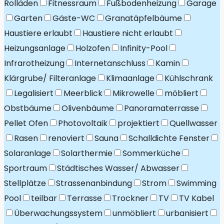
Rolläden
Fitnessraum
Fußbodenheizung
Garage
Garten
Gäste-WC
Granatäpfelbäume
Haustiere erlaubt
Haustiere nicht erlaubt
Heizungsanlage
Holzofen
Infinity-Pool
Infrarotheizung
Internetanschluss
Kamin
Klärgrube/ Filteranlage
Klimaanlage
Kühlschrank
Legalisiert
Meerblick
Mikrowelle
möbliert
Obstbäume
Olivenbäume
Panoramaterrasse
Pellet Ofen
Photovoltaik
projektiert
Quellwasser
Rasen
renoviert
Sauna
Schalldichte Fenster
Solaranlage
Solarthermie
Sommerküche
Sportraum
Städtisches Wasser/ Abwasser
Stellplätze
Strassenanbindung
Strom
Swimming
Pool
teilbar
Terrasse
Trockner
TV
TV Kabel
Überwachungssystem
unmöbliert
urbanisiert