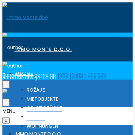
IMMO MONTE D.O.O.
SUCHE
Rufen Sie uns gerne an
+382 (0)69 - 209 925
Rufen Sie uns gerne an
+382 (0)69 - 209 925
ROŽAJE
MIETOBJEKTE
GRUNDSTÜCKE
MENU
HÄUSER
WOHNUNGEN
IMMO MONTE D.O.O.