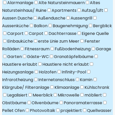
Alarmanlage
Alte Natursteinmauern
Altes
Natursteinhaus/ Ruine
Apartments
Aufzug/Lift
Aussen Dusche
Außendusche
Aussengrill
Aussenküche
Balkon
Baugenehmigung
Bergblick
Carport
Carpot
Dachterrasse
Eigene Quelle
Einbauküche
erste Linie zum Meer
Fenster
Rolläden
Fitnessraum
Fußbodenheizung
Garage
Garten
Gäste-WC
Granatäpfelbäume
Haustiere erlaubt
Haustiere nicht erlaubt
Heizungsanlage
Holzofen
Infinity-Pool
Infrarotheizung
Internetanschluss
Kamin
Klärgrube/ Filteranlage
Klimaanlage
Kühlschrank
Legalisiert
Meerblick
Mikrowelle
möbliert
Obstbäume
Olivenbäume
Panoramaterrasse
Pellet Ofen
Photovoltaik
projektiert
Quellwasser