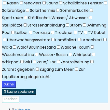
Rasen
renoviert
Sauna
Schalldichte Fenster
Solaranlage
Solarthermie
Sommerküche
Sportraum
Städtisches Wasser/ Abwasser
Stellplätze
Strassenanbindung
Strom
Swimming
Pool
teilbar
Terrasse
Trockner
TV
TV Kabel
Überwachungssystem
unmöbliert
urbanisiert
Wald
Wald/Baumbestand
Wäsche-Raum
Waschmaschine
Wasser-Bassin
Whirlpool
Whirpool
WiFi
Zaun/ Tor
Zentralheizung
Zufahrt gegeben
Zugang zum Meer
Zur
Legalisierung eingereicht
Suche
Suche speichern
Löschen