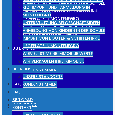
ANMELDUNG VON KINDERN IN DER SCHULE
KFZ-IMPORT UND -ANMELDUNG IN
IMPORT VON BOOTEN & SCHIFFEN INKL.
MONTENEGRO
LIEGEPLATZ IN MONTENEGRO
UNTERSTÜTZUNG BEI GESCHÄFTSIDEEN
WIEVIEL IST MEINE IMMOBILIE WERT?
ANMELDUNG VON KINDERN IN DER SCHULE
WIR VERKAUFEN IHRE IMMOBILIE
IMPORT VON BOOTEN & SCHIFFEN INKL.
LIEGEPLATZ IN MONTENEGRO
ÜBER UNS
WIEVIEL IST MEINE IMMOBILIE WERT?
WIR VERKAUFEN IHRE IMMOBILIE
UNSERE STANDORTE
ÜBER UNS
KUNDENSTIMMEN
UNSERE STANDORTE
FAQ
KUNDENSTIMMEN
FAQ
360 GRAD
360 GRAD
KONTAKT