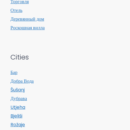
Торговля
Отель
Деревянный дом
Роскошная вилла
Cities
Бар
Добра Вода
Šušanj
Дубрава
Utjeha
Bjeliši
Rožaje