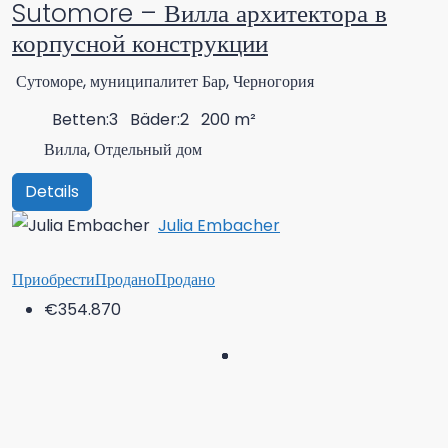
Sutomore – Вилла архитектора в
корпусной конструкции
Сутоморе, муниципалитет Бар, Черногория
Betten:
3
Bäder:
2
200
m²
Вилла, Отдельный дом
Details
Julia Embacher
Приобрести
Продано
Продано
€354.870