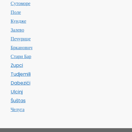
Сутоморе
Поле
Кундже
Залево
Печурице
Брканович
Стари Бар
Zupci
Tudjemili
Dabezići
Ulcinj
Šuštas
Челуга