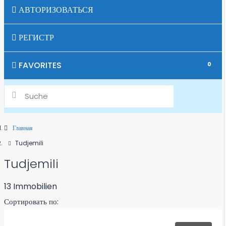
ВВОЗ И РЕГИСТРАЦИЯ ТРАНСПОРТНЫХ
АВТОРИЗОВАТЬСЯ
СРЕДСТВ В ЧЕРНОГОРИИ
РЕГИСТР
ПОДДЕРЖКА БИЗНЕС-ИДЕЙ
FAVORITES
0
ЗАЧИСЛЕНИЕ ДЕТЕЙ В ШКОЛУ
ИМПОРТ ЛОДОК И КОРАБЛЕЙ, ВКЛЮЧАЯ
ПРИЧАЛ В ЧЕРНОГОРИИ
Главная
СКОЛЬКО СТОИТ МОЯ СОБСТВЕННОСТЬ?
Tudjemili
Tudjemili
МЫ ПРОДАЕМ ВАШУ СОБСТВЕННОСТЬ
13 Immobilien
Сортировать по: