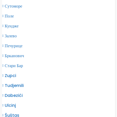
Сутоморе
Поле
Кундже
Залево
Печурице
Брканович
Стари Бар
Zupci
Tudjemili
Dabezići
Ulcinj
Šuštas