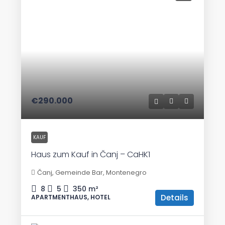
€290.000
KAUF
Haus zum Kauf in Čanj – CaHK1
Čanj, Gemeinde Bar, Montenegro
8
5
350
m²
Details
APARTMENTHAUS, HOTEL