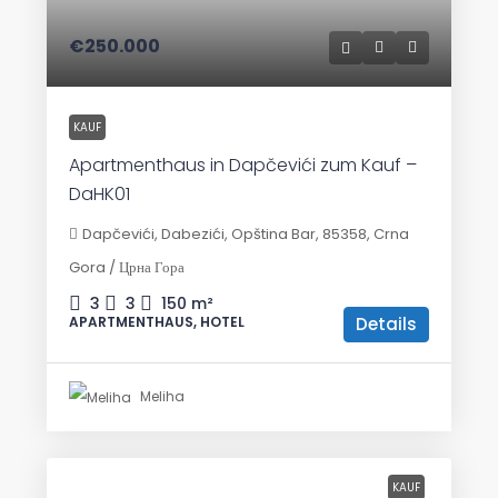
€250.000
KAUF
Apartmenthaus in Dapčevići zum Kauf –
DaHK01
Dapčevići, Dabezići, Opština Bar, 85358, Crna
Gora / Црна Гора
3
3
150
m²
Details
APARTMENTHAUS, HOTEL
Meliha
KAUF