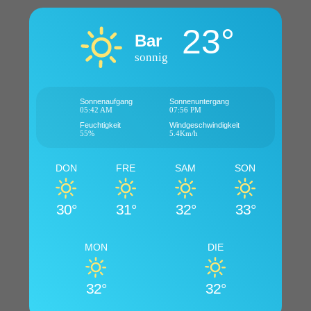
23°
Bar
sonnig
Sonnenaufgang
Sonnenuntergang
05:42 AM
07:56 PM
Feuchtigkeit
Windgeschwindigkeit
55%
5.4Km/h
DON
FRE
SAM
SON
30°
31°
32°
33°
MON
DIE
32°
32°