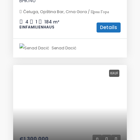
BHK140
Čeluga, Opština Bar, Crna Gora / Црна Гора
4
1
184
m²
Details
EINFAMILIENHAUS
Senad Dacić
KAUF
€1.300.000