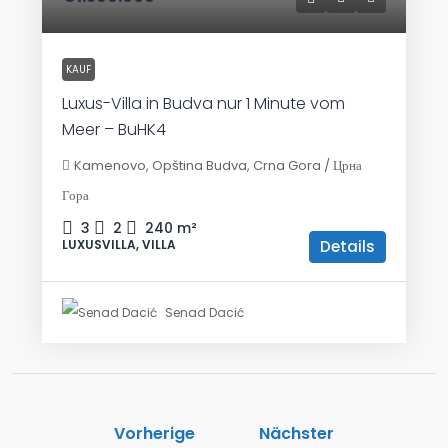
KAUF
Luxus-Villa in Budva nur 1 Minute vom
Meer – BuHK4
Kamenovo, Opština Budva, Crna Gora / Црна
Гора
3
2
240
m²
Details
LUXUSVILLA, VILLA
Senad Dacić
Vorherige
Nächster