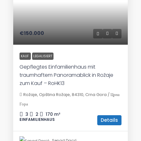
€150.000
KAUF
LEGALISIERT
Gepflegtes Einfamilienhaus mit
traumhaftem Panoramablick in Rožaje
zum Kauf – RoHK13
Rožaje, Opština Rožaje, 84310, Crna Gora / Црна
Гора
3
2
170
m²
Details
EINFAMILIENHAUS
Senad Dacić