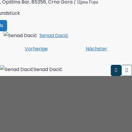
, Opština Bar, 85356, Crna Gora / Црна Гора
undstück
ls
Senad Dacić
Vorherige
Nächster
Senad Dacić