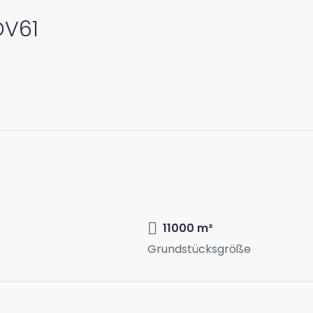
DV61
11000 m²
Grundstücksgröße