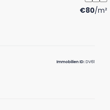
€80
/m²
Immobilien ID:
DV61