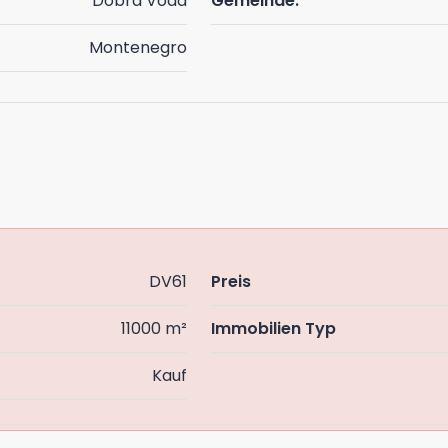
Dobra Voda
Gemeinde:
Montenegro
DV61
Preis
11000 m²
Immobilien Typ
Kauf