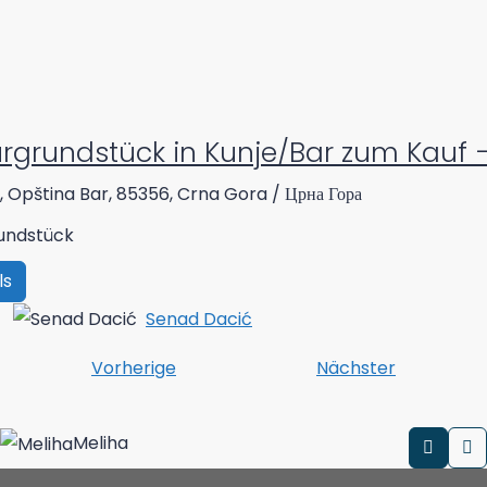
rgrundstück in Kunje/Bar zum Kauf 
, Opština Bar, 85356, Crna Gora / Црна Гора
undstück
ls
Senad Dacić
Vorherige
Nächster
Meliha