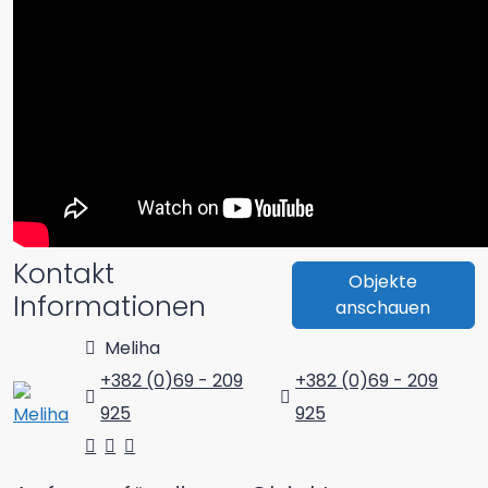
Kontakt
Objekte
Informationen
anschauen
Meliha
+382 (0)69 - 209
+382 (0)69 - 209
925
925