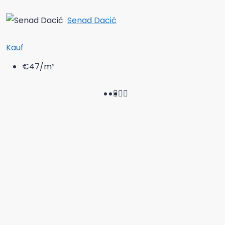
Senad Dacić
Kauf
€47
/m²