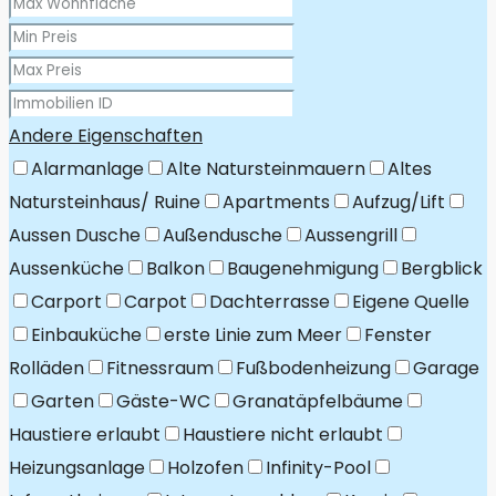
Andere Eigenschaften
Alarmanlage
Alte Natursteinmauern
Altes
Natursteinhaus/ Ruine
Apartments
Aufzug/Lift
Aussen Dusche
Außendusche
Aussengrill
Aussenküche
Balkon
Baugenehmigung
Bergblick
Carport
Carpot
Dachterrasse
Eigene Quelle
Einbauküche
erste Linie zum Meer
Fenster
Rolläden
Fitnessraum
Fußbodenheizung
Garage
Garten
Gäste-WC
Granatäpfelbäume
Haustiere erlaubt
Haustiere nicht erlaubt
Heizungsanlage
Holzofen
Infinity-Pool