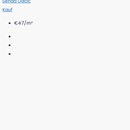
Senad Dacić
Kauf
€47
/m²