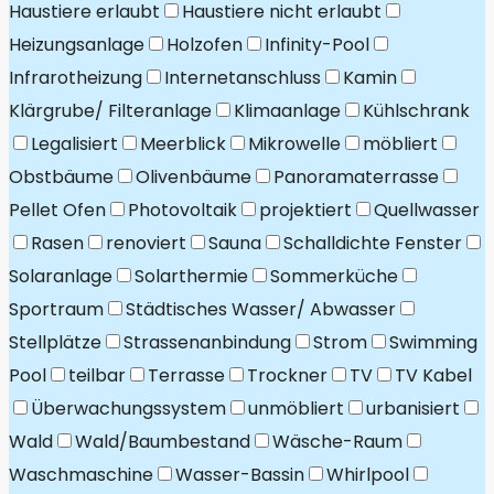
Haustiere erlaubt
Haustiere nicht erlaubt
Heizungsanlage
Holzofen
Infinity-Pool
Infrarotheizung
Internetanschluss
Kamin
Klärgrube/ Filteranlage
Klimaanlage
Kühlschrank
Legalisiert
Meerblick
Mikrowelle
möbliert
Obstbäume
Olivenbäume
Panoramaterrasse
Pellet Ofen
Photovoltaik
projektiert
Quellwasser
Rasen
renoviert
Sauna
Schalldichte Fenster
Solaranlage
Solarthermie
Sommerküche
Sportraum
Städtisches Wasser/ Abwasser
Stellplätze
Strassenanbindung
Strom
Swimming
Pool
teilbar
Terrasse
Trockner
TV
TV Kabel
Überwachungssystem
unmöbliert
urbanisiert
Wald
Wald/Baumbestand
Wäsche-Raum
Waschmaschine
Wasser-Bassin
Whirlpool