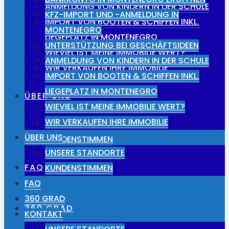
ANMELDUNG VON KINDERN IN DER SCHULE
KFZ-IMPORT UND -ANMELDUNG IN
IMPORT VON BOOTEN & SCHIFFEN INKL.
MONTENEGRO
LIEGEPLATZ IN MONTENEGRO
UNTERSTÜTZUNG BEI GESCHÄFTSIDEEN
WIEVIEL IST MEINE IMMOBILIE WERT?
ANMELDUNG VON KINDERN IN DER SCHULE
WIR VERKAUFEN IHRE IMMOBILIE
IMPORT VON BOOTEN & SCHIFFEN INKL.
LIEGEPLATZ IN MONTENEGRO
ÜBER UNS
WIEVIEL IST MEINE IMMOBILIE WERT?
WIR VERKAUFEN IHRE IMMOBILIE
UNSERE STANDORTE
ÜBER UNS
KUNDENSTIMMEN
UNSERE STANDORTE
FAQ
KUNDENSTIMMEN
FAQ
360 GRAD
360 GRAD
KONTAKT