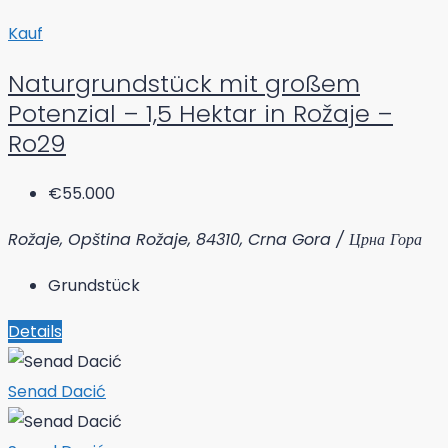
Kauf
Naturgrundstück mit großem
Potenzial – 1,5 Hektar in Rožaje –
Ro29
€55.000
Rožaje, Opština Rožaje, 84310, Crna Gora / Црна Гора
Grundstück
Details
Senad Dacić