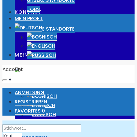
UNSERE STANDORTE
JOBS
KONTAKT
MEIN PROFIL
UNSERE STANDORTE
JOBS
MEIN PROFIL
Account
ANMELDUNG
REGISTRIEREN
FAVORITES
0
ANMELDUNG