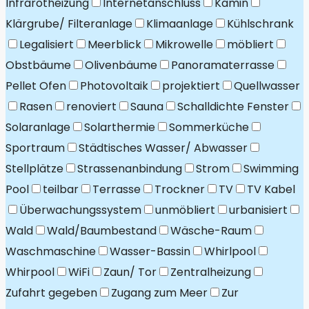
Infrarotheizung
Internetanschluss
Kamin
Klärgrube/ Filteranlage
Klimaanlage
Kühlschrank
Legalisiert
Meerblick
Mikrowelle
möbliert
Obstbäume
Olivenbäume
Panoramaterrasse
Pellet Ofen
Photovoltaik
projektiert
Quellwasser
Rasen
renoviert
Sauna
Schalldichte Fenster
Solaranlage
Solarthermie
Sommerküche
Sportraum
Städtisches Wasser/ Abwasser
Stellplätze
Strassenanbindung
Strom
Swimming
Pool
teilbar
Terrasse
Trockner
TV
TV Kabel
Überwachungssystem
unmöbliert
urbanisiert
Wald
Wald/Baumbestand
Wäsche-Raum
Waschmaschine
Wasser-Bassin
Whirlpool
Whirpool
WiFi
Zaun/ Tor
Zentralheizung
Zufahrt gegeben
Zugang zum Meer
Zur