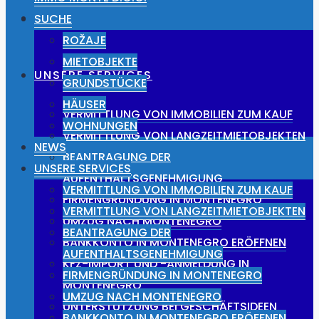
NEWS
SUCHE
ROŽAJE
MIETOBJEKTE
UNSERE SERVICES
GRUNDSTÜCKE
HÄUSER
VERMITTLUNG VON IMMOBILIEN ZUM KAUF
WOHNUNGEN
VERMITTLUNG VON LANGZEITMIETOBJEKTEN
NEWS
BEANTRAGUNG DER
UNSERE SERVICES
AUFENTHALTSGENEHMIGUNG
VERMITTLUNG VON IMMOBILIEN ZUM KAUF
FIRMENGRÜNDUNG IN MONTENEGRO
VERMITTLUNG VON LANGZEITMIETOBJEKTEN
UMZUG NACH MONTENEGRO
BEANTRAGUNG DER
BANKKONTO IN MONTENEGRO ERÖFFNEN
AUFENTHALTSGENEHMIGUNG
KFZ-IMPORT UND -ANMELDUNG IN
FIRMENGRÜNDUNG IN MONTENEGRO
MONTENEGRO
UMZUG NACH MONTENEGRO
UNTERSTÜTZUNG BEI GESCHÄFTSIDEEN
BANKKONTO IN MONTENEGRO ERÖFFNEN