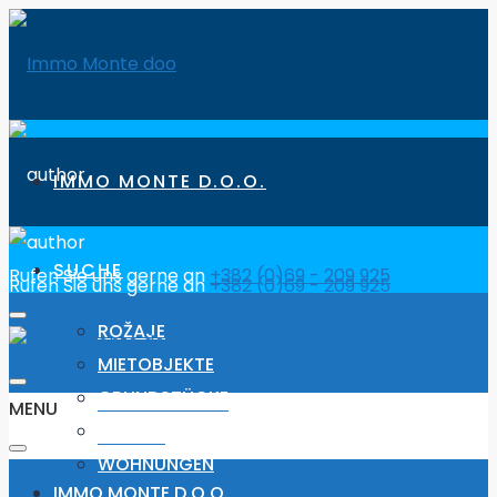
IMMO MONTE D.O.O.
SUCHE
Rufen Sie uns gerne an
+382 (0)69 - 209 925
Rufen Sie uns gerne an
+382 (0)69 - 209 925
ROŽAJE
MIETOBJEKTE
GRUNDSTÜCKE
MENU
HÄUSER
WOHNUNGEN
IMMO MONTE D.O.O.