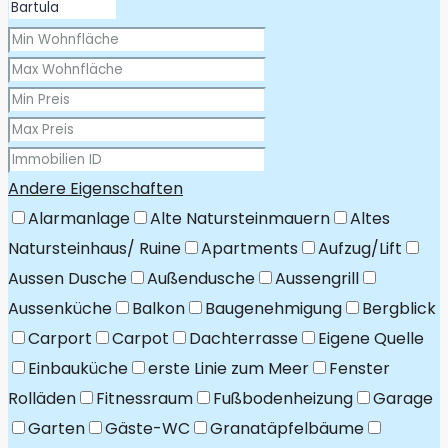
Andere Eigenschaften
Alarmanlage
Alte Natursteinmauern
Altes
Natursteinhaus/ Ruine
Apartments
Aufzug/Lift
Aussen Dusche
Außendusche
Aussengrill
Aussenküche
Balkon
Baugenehmigung
Bergblick
Carport
Carpot
Dachterrasse
Eigene Quelle
Einbauküche
erste Linie zum Meer
Fenster
Rolläden
Fitnessraum
Fußbodenheizung
Garage
Garten
Gäste-WC
Granatäpfelbäume