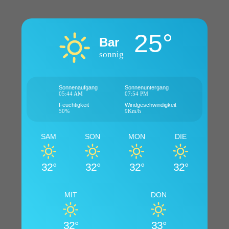
25°
Bar
sonnig
Sonnenaufgang
Sonnenuntergang
05:44 AM
07:54 PM
Feuchtigkeit
Windgeschwindigkeit
50%
9Km/h
SAM
SON
MON
DIE
32°
32°
32°
32°
MIT
DON
32°
33°