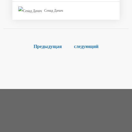
Сенад Дачич
Предыдущая
следующий