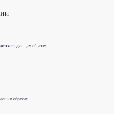
рии
одится следующим образом:
дующим образом: