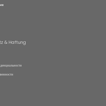
ами
z & Haftung
денциальности
твенности