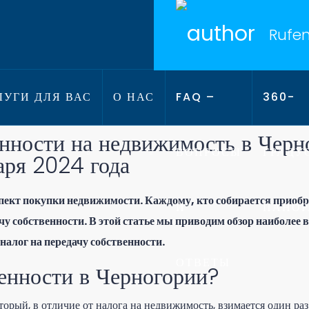
Rufen
УГИ ДЛЯ ВАС
О НАС
FAQ –
360-
енности на недвижимость в Черн
ВОПРОСЫ
ГРАДУ
аря 2024 года
спект покупки недвижимости. Каждому, кто собирается приобр
И
ПАНО
ачу собственности. В этой статье мы приводим обзор наиболее
налог на передачу собственности.
ОТВЕТЫ
венности в Черногории?
оторый, в отличие от налога на недвижимость, взимается один р