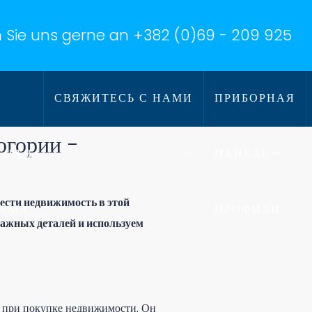
 Sie uns gerne an
+382 (0)69 - 209 925
СВЯЖИТЕСЬ С НАМИ
ПРИБОРНАЯ
огории -
СНАЯ
ПАНЕЛЬ –
ести недвижимость в этой
РАМА
ПРОФИЛИ
 важных деталей и используем
аз при покупке недвижимости. Он