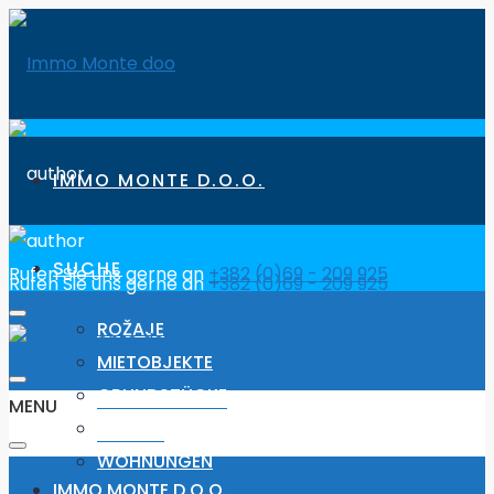
IMMO MONTE D.O.O.
SUCHE
Rufen Sie uns gerne an
+382 (0)69 - 209 925
Rufen Sie uns gerne an
+382 (0)69 - 209 925
ROŽAJE
MIETOBJEKTE
GRUNDSTÜCKE
MENU
HÄUSER
WOHNUNGEN
IMMO MONTE D.O.O.