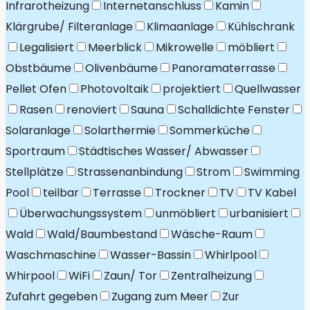
Infrarotheizung
Internetanschluss
Kamin
Klärgrube/ Filteranlage
Klimaanlage
Kühlschrank
Legalisiert
Meerblick
Mikrowelle
möbliert
Obstbäume
Olivenbäume
Panoramaterrasse
Pellet Ofen
Photovoltaik
projektiert
Quellwasser
Rasen
renoviert
Sauna
Schalldichte Fenster
Solaranlage
Solarthermie
Sommerküche
Sportraum
Städtisches Wasser/ Abwasser
Stellplätze
Strassenanbindung
Strom
Swimming
Pool
teilbar
Terrasse
Trockner
TV
TV Kabel
Überwachungssystem
unmöbliert
urbanisiert
Wald
Wald/Baumbestand
Wäsche-Raum
Waschmaschine
Wasser-Bassin
Whirlpool
Whirpool
WiFi
Zaun/ Tor
Zentralheizung
Zufahrt gegeben
Zugang zum Meer
Zur