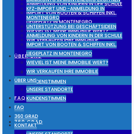
ANMELDUNG VON KINDERN IN DER SCHULE
KFZ-IMPORT UND -ANMELDUNG IN
IMPORT VON BOOTEN & SCHIFFEN INKL.
MONTENEGRO
LIEGEPLATZ IN MONTENEGRO
UNTERSTÜTZUNG BEI GESCHÄFTSIDEEN
WIEVIEL IST MEINE IMMOBILIE WERT?
ANMELDUNG VON KINDERN IN DER SCHULE
WIR VERKAUFEN IHRE IMMOBILIE
IMPORT VON BOOTEN & SCHIFFEN INKL.
LIEGEPLATZ IN MONTENEGRO
ÜBER UNS
WIEVIEL IST MEINE IMMOBILIE WERT?
WIR VERKAUFEN IHRE IMMOBILIE
UNSERE STANDORTE
ÜBER UNS
KUNDENSTIMMEN
UNSERE STANDORTE
FAQ
KUNDENSTIMMEN
FAQ
360 GRAD
360 GRAD
KONTAKT