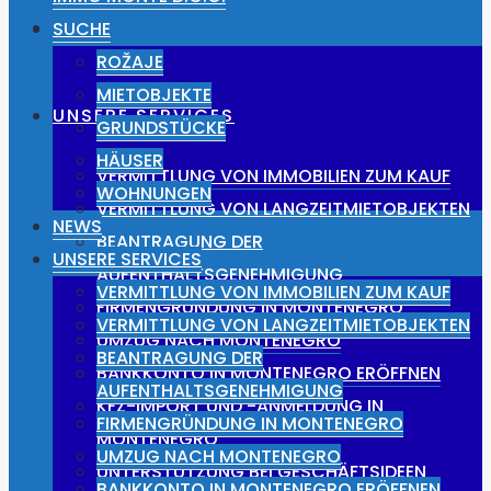
NEWS
SUCHE
ROŽAJE
MIETOBJEKTE
UNSERE SERVICES
GRUNDSTÜCKE
HÄUSER
VERMITTLUNG VON IMMOBILIEN ZUM KAUF
WOHNUNGEN
VERMITTLUNG VON LANGZEITMIETOBJEKTEN
NEWS
BEANTRAGUNG DER
UNSERE SERVICES
AUFENTHALTSGENEHMIGUNG
VERMITTLUNG VON IMMOBILIEN ZUM KAUF
FIRMENGRÜNDUNG IN MONTENEGRO
VERMITTLUNG VON LANGZEITMIETOBJEKTEN
UMZUG NACH MONTENEGRO
BEANTRAGUNG DER
BANKKONTO IN MONTENEGRO ERÖFFNEN
AUFENTHALTSGENEHMIGUNG
KFZ-IMPORT UND -ANMELDUNG IN
FIRMENGRÜNDUNG IN MONTENEGRO
MONTENEGRO
UMZUG NACH MONTENEGRO
UNTERSTÜTZUNG BEI GESCHÄFTSIDEEN
BANKKONTO IN MONTENEGRO ERÖFFNEN