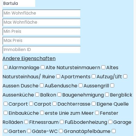
Andere Eigenschaften
Alarmanlage
Alte Natursteinmauern
Altes
Natursteinhaus/ Ruine
Apartments
Aufzug/Lift
Aussen Dusche
Außendusche
Aussengrill
Aussenküche
Balkon
Baugenehmigung
Bergblick
Carport
Carpot
Dachterrasse
Eigene Quelle
Einbauküche
erste Linie zum Meer
Fenster
Rolläden
Fitnessraum
Fußbodenheizung
Garage
Garten
Gäste-WC
Granatäpfelbäume