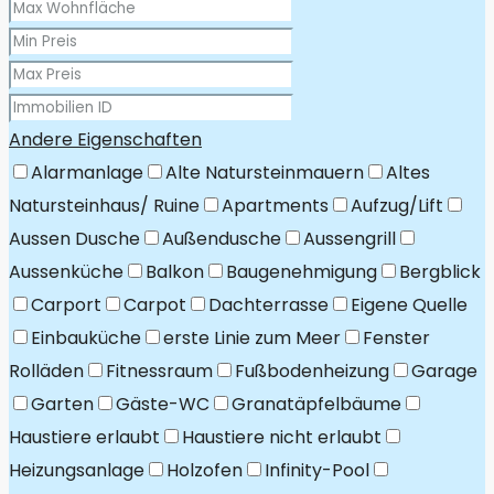
Andere Eigenschaften
Alarmanlage
Alte Natursteinmauern
Altes
Natursteinhaus/ Ruine
Apartments
Aufzug/Lift
Aussen Dusche
Außendusche
Aussengrill
Aussenküche
Balkon
Baugenehmigung
Bergblick
Carport
Carpot
Dachterrasse
Eigene Quelle
Einbauküche
erste Linie zum Meer
Fenster
Rolläden
Fitnessraum
Fußbodenheizung
Garage
Garten
Gäste-WC
Granatäpfelbäume
Haustiere erlaubt
Haustiere nicht erlaubt
Heizungsanlage
Holzofen
Infinity-Pool