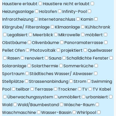
Haustiere erlaubt
Haustiere nicht erlaubt
Heizungsanlage
Holzofen
Infinity-Pool
Infrarotheizung
Internetanschluss
Kamin
Klärgrube/ Filteranlage
Klimaanlage
Kühlschrank
Legalisiert
Meerblick
Mikrowelle
möbliert
Obstbäume
Olivenbäume
Panoramaterrasse
Pellet Ofen
Photovoltaik
projektiert
Quellwasser
Rasen
renoviert
Sauna
Schalldichte Fenster
Solaranlage
Solarthermie
Sommerküche
Sportraum
Städtisches Wasser/ Abwasser
Stellplätze
Strassenanbindung
Strom
Swimming
Pool
teilbar
Terrasse
Trockner
TV
TV Kabel
Überwachungssystem
unmöbliert
urbanisiert
Wald
Wald/Baumbestand
Wäsche-Raum
Waschmaschine
Wasser-Bassin
Whirlpool