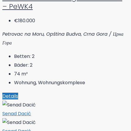
– PeWK4
€180.000
Petrovac na Moru, Opština Budva, Crna Gora / Црна
Гора
Betten:
2
Bäder:
2
74
m²
Wohnung, Wohnungskomplexe
Details
Senad Dacić