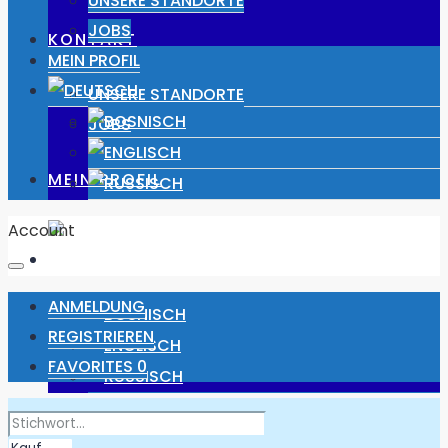
UNSERE STANDORTE
JOBS
KONTAKT
MEIN PROFIL
UNSERE STANDORTE
JOBS
MEIN PROFIL
Account
ANMELDUNG
REGISTRIEREN
FAVORITES
0
ANMELDUNG