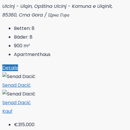
Ulcinj - Ulqin, Opština Ulcinj - Komuna e Ulqinit,
85360, Crna Gora / Црна Гора
Betten:
8
Bäder:
8
900
m²
Apartmenthaus
Details
Senad Dacić
Senad Dacić
Kauf
€315.000