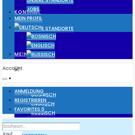
UNSERE STANDORTE
JOBS
KONTAKT
MEIN PROFIL
UNSERE STANDORTE
JOBS
MEIN PROFIL
Account
ANMELDUNG
REGISTRIEREN
FAVORITES
0
ANMELDUNG