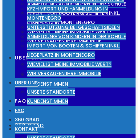
ANMELDUNG VON KINDERN IN DER SCHULE
KFZ-IMPORT UND -ANMELDUNG IN
IMPORT VON BOOTEN & SCHIFFEN INKL.
MONTENEGRO
LIEGEPLATZ IN MONTENEGRO
UNTERSTÜTZUNG BEI GESCHÄFTSIDEEN
WIEVIEL IST MEINE IMMOBILIE WERT?
ANMELDUNG VON KINDERN IN DER SCHULE
WIR VERKAUFEN IHRE IMMOBILIE
IMPORT VON BOOTEN & SCHIFFEN INKL.
LIEGEPLATZ IN MONTENEGRO
ÜBER UNS
WIEVIEL IST MEINE IMMOBILIE WERT?
WIR VERKAUFEN IHRE IMMOBILIE
UNSERE STANDORTE
ÜBER UNS
KUNDENSTIMMEN
UNSERE STANDORTE
FAQ
KUNDENSTIMMEN
FAQ
360 GRAD
360 GRAD
KONTAKT