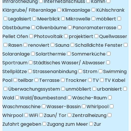
Infrarotheizung
Internetanschluss
Kamin
Klärgrube/ Filteranlage
Klimaanlage
Kühlschrank
Legalisiert
Meerblick
Mikrowelle
möbliert
Obstbäume
Olivenbäume
Panoramaterrasse
Pellet Ofen
Photovoltaik
projektiert
Quellwasser
Rasen
renoviert
Sauna
Schalldichte Fenster
Solaranlage
Solarthermie
Sommerküche
Sportraum
Städtisches Wasser/ Abwasser
Stellplätze
Strassenanbindung
Strom
Swimming
Pool
teilbar
Terrasse
Trockner
TV
TV Kabel
Überwachungssystem
unmöbliert
urbanisiert
Wald
Wald/Baumbestand
Wäsche-Raum
Waschmaschine
Wasser-Bassin
Whirlpool
Whirpool
WiFi
Zaun/ Tor
Zentralheizung
Zufahrt gegeben
Zugang zum Meer
Zur