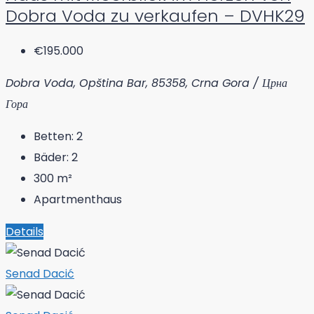
Dobra Voda zu verkaufen – DVHK29
€195.000
Dobra Voda, Opština Bar, 85358, Crna Gora / Црна
Гора
Betten:
2
Bäder:
2
300
m²
Apartmenthaus
Details
Senad Dacić