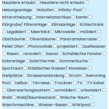
Haustiere erlaubt
Haustiere nicht erlaubt
Heizungsanlage
Holzofen
Infinity-Pool
Infrarotheizung
Internetanschluss
Kamin
Klärgrube/ Filteranlage
Klimaanlage
Kühlschrank
Legalisiert
Meerblick
Mikrowelle
möbliert
Obstbäume
Olivenbäume
Panoramaterrasse
Pellet Ofen
Photovoltaik
projektiert
Quellwasser
Rasen
renoviert
Sauna
Schalldichte Fenster
Solaranlage
Solarthermie
Sommerküche
Sportraum
Städtisches Wasser/ Abwasser
Stellplätze
Strassenanbindung
Strom
Swimming
Pool
teilbar
Terrasse
Trockner
TV
TV Kabel
Überwachungssystem
unmöbliert
urbanisiert
Wald
Wald/Baumbestand
Wäsche-Raum
Waschmaschine
Wasser-Bassin
Whirlpool