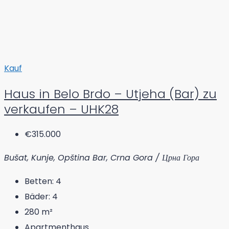
Kauf
Haus in Belo Brdo – Utjeha (Bar) zu
verkaufen – UHK28
€315.000
Bušat, Kunje, Opština Bar, Crna Gora / Црна Гора
Betten:
4
Bäder:
4
280
m²
Apartmenthaus