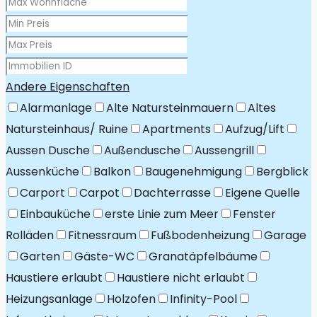
Andere Eigenschaften
Alarmanlage
Alte Natursteinmauern
Altes
Natursteinhaus/ Ruine
Apartments
Aufzug/Lift
Aussen Dusche
Außendusche
Aussengrill
Aussenküche
Balkon
Baugenehmigung
Bergblick
Carport
Carpot
Dachterrasse
Eigene Quelle
Einbauküche
erste Linie zum Meer
Fenster
Rolläden
Fitnessraum
Fußbodenheizung
Garage
Garten
Gäste-WC
Granatäpfelbäume
Haustiere erlaubt
Haustiere nicht erlaubt
Heizungsanlage
Holzofen
Infinity-Pool