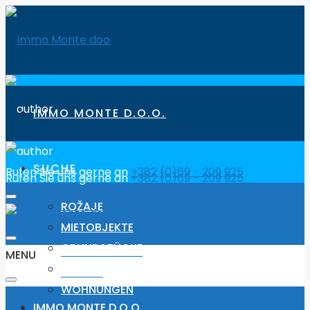
IMMO MONTE D.O.O.
SUCHE
Rufen Sie uns gerne an
+382 (0)69 - 209 925
Rufen Sie uns gerne an
+382 (0)69 - 209 925
ROŽAJE
MIETOBJEKTE
GRUNDSTÜCKE
MENU
HÄUSER
WOHNUNGEN
IMMO MONTE D.O.O.