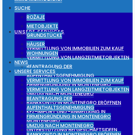
NEWS
SUCHE
ROŽAJE
MIETOBJEKTE
UNSERE SERVICES
GRUNDSTÜCKE
HÄUSER
VERMITTLUNG VON IMMOBILIEN ZUM KAUF
WOHNUNGEN
VERMITTLUNG VON LANGZEITMIETOBJEKTEN
NEWS
BEANTRAGUNG DER
UNSERE SERVICES
AUFENTHALTSGENEHMIGUNG
VERMITTLUNG VON IMMOBILIEN ZUM KAUF
FIRMENGRÜNDUNG IN MONTENEGRO
VERMITTLUNG VON LANGZEITMIETOBJEKTEN
UMZUG NACH MONTENEGRO
BEANTRAGUNG DER
BANKKONTO IN MONTENEGRO ERÖFFNEN
AUFENTHALTSGENEHMIGUNG
KFZ-IMPORT UND -ANMELDUNG IN
FIRMENGRÜNDUNG IN MONTENEGRO
MONTENEGRO
UMZUG NACH MONTENEGRO
UNTERSTÜTZUNG BEI GESCHÄFTSIDEEN
BANKKONTO IN MONTENEGRO ERÖFFNEN