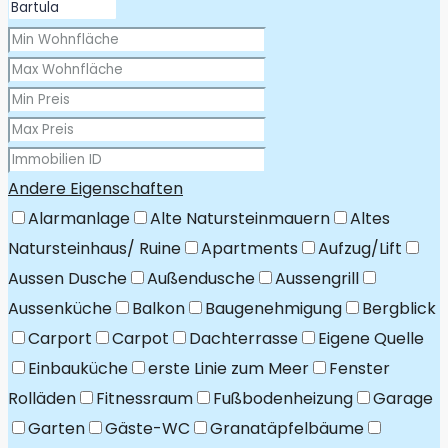
Andere Eigenschaften
Alarmanlage
Alte Natursteinmauern
Altes
Natursteinhaus/ Ruine
Apartments
Aufzug/Lift
Aussen Dusche
Außendusche
Aussengrill
Aussenküche
Balkon
Baugenehmigung
Bergblick
Carport
Carpot
Dachterrasse
Eigene Quelle
Einbauküche
erste Linie zum Meer
Fenster
Rolläden
Fitnessraum
Fußbodenheizung
Garage
Garten
Gäste-WC
Granatäpfelbäume