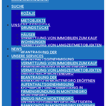
NEWS
SUCHE
ROŽAJE
MIETOBJEKTE
UNSERE SERVICES
GRUNDSTÜCKE
HÄUSER
VERMITTLUNG VON IMMOBILIEN ZUM KAUF
WOHNUNGEN
VERMITTLUNG VON LANGZEITMIETOBJEKTEN
NEWS
BEANTRAGUNG DER
UNSERE SERVICES
AUFENTHALTSGENEHMIGUNG
VERMITTLUNG VON IMMOBILIEN ZUM KAUF
FIRMENGRÜNDUNG IN MONTENEGRO
VERMITTLUNG VON LANGZEITMIETOBJEKTEN
UMZUG NACH MONTENEGRO
BEANTRAGUNG DER
BANKKONTO IN MONTENEGRO ERÖFFNEN
AUFENTHALTSGENEHMIGUNG
KFZ-IMPORT UND -ANMELDUNG IN
FIRMENGRÜNDUNG IN MONTENEGRO
MONTENEGRO
UMZUG NACH MONTENEGRO
UNTERSTÜTZUNG BEI GESCHÄFTSIDEEN
BANKKONTO IN MONTENEGRO ERÖFFNEN