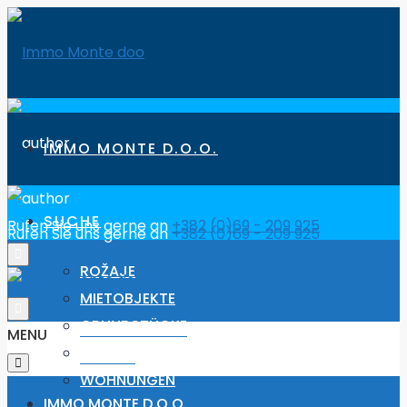
IMMO MONTE D.O.O.
SUCHE
Rufen Sie uns gerne an
+382 (0)69 - 209 925
Rufen Sie uns gerne an
+382 (0)69 - 209 925
ROŽAJE
MIETOBJEKTE
GRUNDSTÜCKE
MENU
HÄUSER
WOHNUNGEN
IMMO MONTE D.O.O.