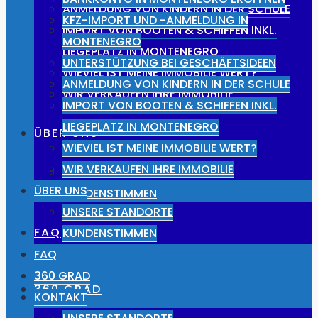
ANMELDUNG VON KINDERN IN DER SCHULE
KFZ-IMPORT UND -ANMELDUNG IN
IMPORT VON BOOTEN & SCHIFFEN INKL.
MONTENEGRO
LIEGEPLATZ IN MONTENEGRO
UNTERSTÜTZUNG BEI GESCHÄFTSIDEEN
WIEVIEL IST MEINE IMMOBILIE WERT?
ANMELDUNG VON KINDERN IN DER SCHULE
WIR VERKAUFEN IHRE IMMOBILIE
IMPORT VON BOOTEN & SCHIFFEN INKL.
LIEGEPLATZ IN MONTENEGRO
ÜBER UNS
WIEVIEL IST MEINE IMMOBILIE WERT?
WIR VERKAUFEN IHRE IMMOBILIE
UNSERE STANDORTE
ÜBER UNS
KUNDENSTIMMEN
UNSERE STANDORTE
FAQ
KUNDENSTIMMEN
FAQ
360 GRAD
360 GRAD
KONTAKT