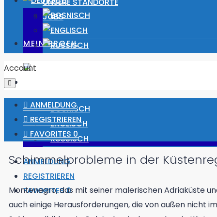
UNSERE STANDORTE
JOBS
MEIN PROFIL
Account
ANMELDUNG
REGISTRIEREN
FAVORITES
0
Schimmelprobleme in der Küstenre
ANMELDUNG
REGISTRIEREN
Montenegro, das mit seiner malerischen Adriaküste und 
FAVORITES
0
auch einige Herausforderungen, die von außen nicht imme