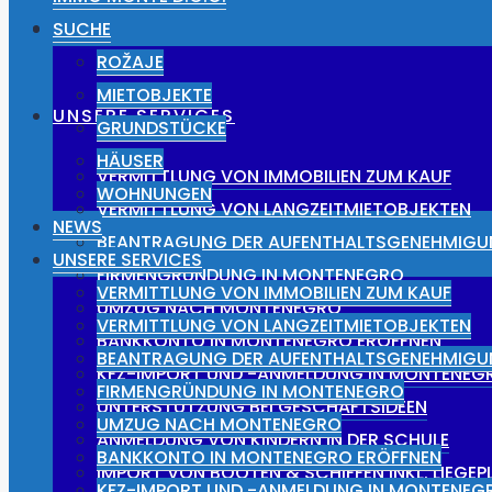
NEWS
SUCHE
ROŽAJE
MIETOBJEKTE
UNSERE SERVICES
GRUNDSTÜCKE
HÄUSER
VERMITTLUNG VON IMMOBILIEN ZUM KAUF
WOHNUNGEN
VERMITTLUNG VON LANGZEITMIETOBJEKTEN
NEWS
BEANTRAGUNG DER AUFENTHALTSGENEHMIG
UNSERE SERVICES
FIRMENGRÜNDUNG IN MONTENEGRO
VERMITTLUNG VON IMMOBILIEN ZUM KAUF
UMZUG NACH MONTENEGRO
VERMITTLUNG VON LANGZEITMIETOBJEKTEN
BANKKONTO IN MONTENEGRO ERÖFFNEN
BEANTRAGUNG DER AUFENTHALTSGENEHMIG
KFZ-IMPORT UND -ANMELDUNG IN MONTENEG
FIRMENGRÜNDUNG IN MONTENEGRO
UNTERSTÜTZUNG BEI GESCHÄFTSIDEEN
UMZUG NACH MONTENEGRO
ANMELDUNG VON KINDERN IN DER SCHULE
BANKKONTO IN MONTENEGRO ERÖFFNEN
IMPORT VON BOOTEN & SCHIFFEN INKL. LIEGE
KFZ-IMPORT UND -ANMELDUNG IN MONTENEG