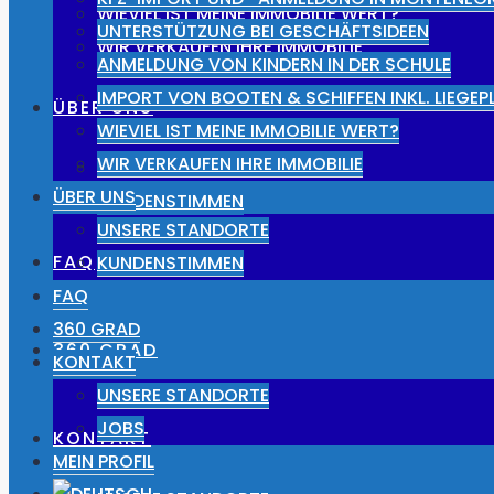
WIEVIEL IST MEINE IMMOBILIE WERT?
UNTERSTÜTZUNG BEI GESCHÄFTSIDEEN
WIR VERKAUFEN IHRE IMMOBILIE
ANMELDUNG VON KINDERN IN DER SCHULE
IMPORT VON BOOTEN & SCHIFFEN INKL. LIEGE
ÜBER UNS
WIEVIEL IST MEINE IMMOBILIE WERT?
WIR VERKAUFEN IHRE IMMOBILIE
UNSERE STANDORTE
ÜBER UNS
KUNDENSTIMMEN
UNSERE STANDORTE
FAQ
KUNDENSTIMMEN
FAQ
360 GRAD
360 GRAD
KONTAKT
UNSERE STANDORTE
JOBS
KONTAKT
MEIN PROFIL