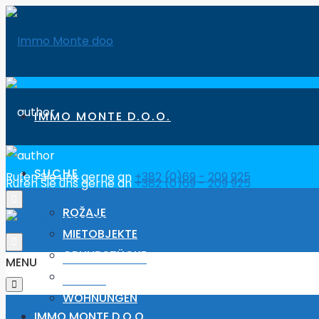
IMMO MONTE D.O.O.
SUCHE
Rufen Sie uns gerne an
+382 (0)69 - 209 925
Rufen Sie uns gerne an
+382 (0)69 - 209 925
ROŽAJE
MIETOBJEKTE
GRUNDSTÜCKE
MENU
HÄUSER
WOHNUNGEN
IMMO MONTE D.O.O.