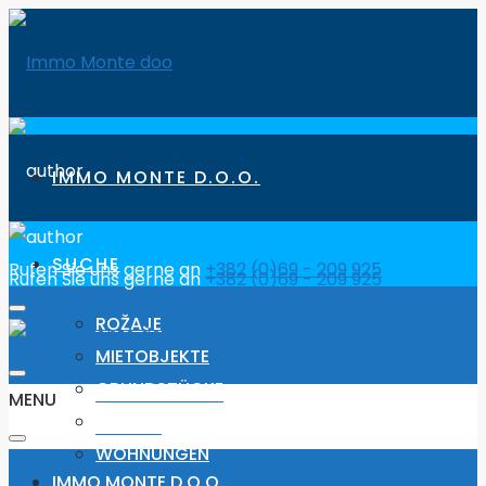
IMMO MONTE D.O.O.
SUCHE
Rufen Sie uns gerne an
+382 (0)69 - 209 925
Rufen Sie uns gerne an
+382 (0)69 - 209 925
ROŽAJE
MIETOBJEKTE
GRUNDSTÜCKE
MENU
HÄUSER
WOHNUNGEN
IMMO MONTE D.O.O.