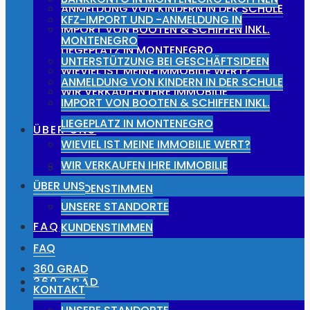
ANMELDUNG VON KINDERN IN DER SCHULE
KFZ-IMPORT UND -ANMELDUNG IN
IMPORT VON BOOTEN & SCHIFFEN INKL.
MONTENEGRO
LIEGEPLATZ IN MONTENEGRO
UNTERSTÜTZUNG BEI GESCHÄFTSIDEEN
WIEVIEL IST MEINE IMMOBILIE WERT?
ANMELDUNG VON KINDERN IN DER SCHULE
WIR VERKAUFEN IHRE IMMOBILIE
IMPORT VON BOOTEN & SCHIFFEN INKL.
LIEGEPLATZ IN MONTENEGRO
ÜBER UNS
WIEVIEL IST MEINE IMMOBILIE WERT?
WIR VERKAUFEN IHRE IMMOBILIE
UNSERE STANDORTE
ÜBER UNS
KUNDENSTIMMEN
UNSERE STANDORTE
FAQ
KUNDENSTIMMEN
FAQ
360 GRAD
360 GRAD
KONTAKT