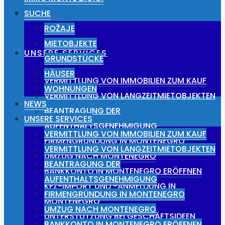
NEWS
SUCHE
ROŽAJE
MIETOBJEKTE
UNSERE SERVICES
GRUNDSTÜCKE
HÄUSER
VERMITTLUNG VON IMMOBILIEN ZUM KAUF
WOHNUNGEN
VERMITTLUNG VON LANGZEITMIETOBJEKTEN
NEWS
BEANTRAGUNG DER
UNSERE SERVICES
AUFENTHALTSGENEHMIGUNG
VERMITTLUNG VON IMMOBILIEN ZUM KAUF
FIRMENGRÜNDUNG IN MONTENEGRO
VERMITTLUNG VON LANGZEITMIETOBJEKTEN
UMZUG NACH MONTENEGRO
BEANTRAGUNG DER
BANKKONTO IN MONTENEGRO ERÖFFNEN
AUFENTHALTSGENEHMIGUNG
KFZ-IMPORT UND -ANMELDUNG IN
FIRMENGRÜNDUNG IN MONTENEGRO
MONTENEGRO
UMZUG NACH MONTENEGRO
UNTERSTÜTZUNG BEI GESCHÄFTSIDEEN
BANKKONTO IN MONTENEGRO ERÖFFNEN