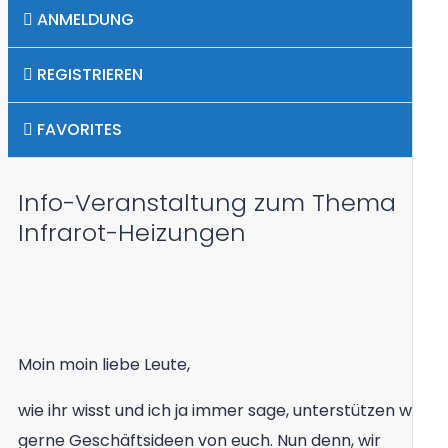
ANMELDUNG
UNTERSTÜTZUNG BEI GESCHÄFTSIDEEN
REGISTRIEREN
ANMELDUNG VON KINDERN IN DER SCHULE
FAVORITES
0
IMPORT VON BOOTEN & SCHIFFEN INKL.
LIEGEPLATZ IN MONTENEGRO
Info-Veranstaltung zum Thema
WIEVIEL IST MEINE IMMOBILIE WERT?
Infrarot-Heizungen
WIR VERKAUFEN IHRE IMMOBILIE
Moin moin liebe Leute,
wie ihr wisst und ich ja immer sage, unterstützen wir
gerne Geschäftsideen von euch. Nun denn, wir