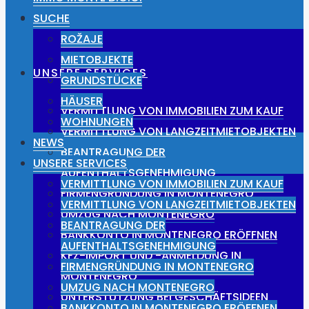
NEWS
SUCHE
ROŽAJE
MIETOBJEKTE
UNSERE SERVICES
GRUNDSTÜCKE
HÄUSER
VERMITTLUNG VON IMMOBILIEN ZUM KAUF
WOHNUNGEN
VERMITTLUNG VON LANGZEITMIETOBJEKTEN
NEWS
BEANTRAGUNG DER
UNSERE SERVICES
AUFENTHALTSGENEHMIGUNG
VERMITTLUNG VON IMMOBILIEN ZUM KAUF
FIRMENGRÜNDUNG IN MONTENEGRO
VERMITTLUNG VON LANGZEITMIETOBJEKTEN
UMZUG NACH MONTENEGRO
BEANTRAGUNG DER
BANKKONTO IN MONTENEGRO ERÖFFNEN
AUFENTHALTSGENEHMIGUNG
KFZ-IMPORT UND -ANMELDUNG IN
FIRMENGRÜNDUNG IN MONTENEGRO
MONTENEGRO
UMZUG NACH MONTENEGRO
UNTERSTÜTZUNG BEI GESCHÄFTSIDEEN
BANKKONTO IN MONTENEGRO ERÖFFNEN