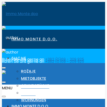
IMMO MONTE D.O.O.
SUCHE
Rufen Sie uns gerne an
+382 (0)69 - 209 925
Rufen Sie uns gerne an
+382 (0)69 - 209 925
ROŽAJE
MIETOBJEKTE
GRUNDSTÜCKE
MENU
HÄUSER
WOHNUNGEN
IMMO MONTE D.O.O.