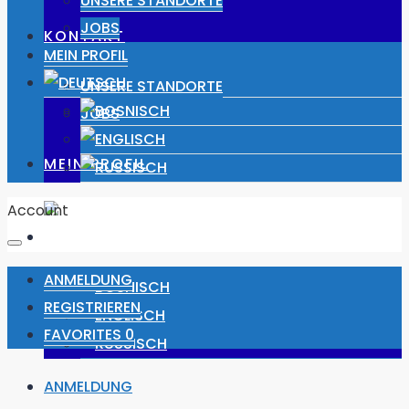
UNSERE STANDORTE
JOBS
KONTAKT
MEIN PROFIL
UNSERE STANDORTE
JOBS
MEIN PROFIL
Account
ANMELDUNG
REGISTRIEREN
FAVORITES
0
ANMELDUNG