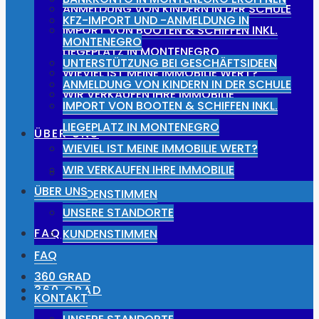
ANMELDUNG VON KINDERN IN DER SCHULE
KFZ-IMPORT UND -ANMELDUNG IN
IMPORT VON BOOTEN & SCHIFFEN INKL.
MONTENEGRO
LIEGEPLATZ IN MONTENEGRO
UNTERSTÜTZUNG BEI GESCHÄFTSIDEEN
WIEVIEL IST MEINE IMMOBILIE WERT?
ANMELDUNG VON KINDERN IN DER SCHULE
WIR VERKAUFEN IHRE IMMOBILIE
IMPORT VON BOOTEN & SCHIFFEN INKL.
LIEGEPLATZ IN MONTENEGRO
ÜBER UNS
WIEVIEL IST MEINE IMMOBILIE WERT?
WIR VERKAUFEN IHRE IMMOBILIE
UNSERE STANDORTE
ÜBER UNS
KUNDENSTIMMEN
UNSERE STANDORTE
FAQ
KUNDENSTIMMEN
FAQ
360 GRAD
360 GRAD
KONTAKT