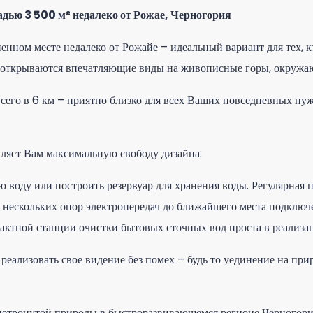
адью 3 500 м² недалеко от Рожае, Черногория
енном месте недалеко от Рожайе – идеальный вариант для тех,
го открываются впечатляющие виды на живописные горы, окруж
 всего в 6 км – приятно близко для всех Ваших повседневных ну
авляет Вам максимальную свободу дизайна:
 воду или построить резервуар для хранения воды. Регулярная 
 нескольких опор электропередач до ближайшего места подключ
пактной станции очистки бытовых сточных вод проста в реализа
реализовать свое видение без помех – будь то уединение на пр
 нетронутой природы в быстроразвивающемся регионе Черногори