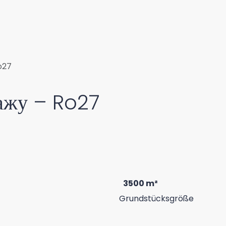
o27
дажу – Ro27
3500 m²
Grundstücksgröße