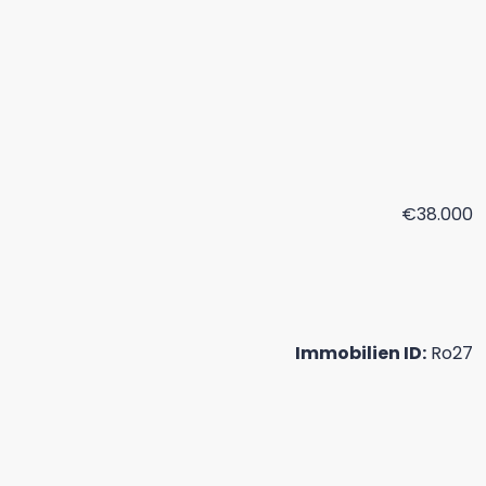
€38.000
Immobilien ID:
Ro27