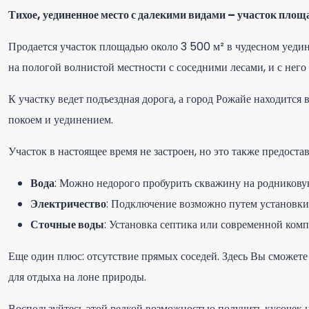
Тихое, уединенное место с далекими видами – участок площ
Продается участок площадью около 3 500 м² в чудесном уедин
на пологой волнистой местности с соседними лесами, и с не
К участку ведет подъездная дорога, а город Рожайе находится
покоем и уединением.
Участок в настоящее время не застроен, но это также предост
Вода
: Можно недорого пробурить скважину на родниковую
Электричество
: Подключение возможно путем установки
Сточные воды
: Установка септика или современной ком
Еще один плюс: отсутствие прямых соседей. Здесь Вы сможете 
для отдыха на лоне природы.
Воспользуйтесь этой редкой возможностью получить кусочек