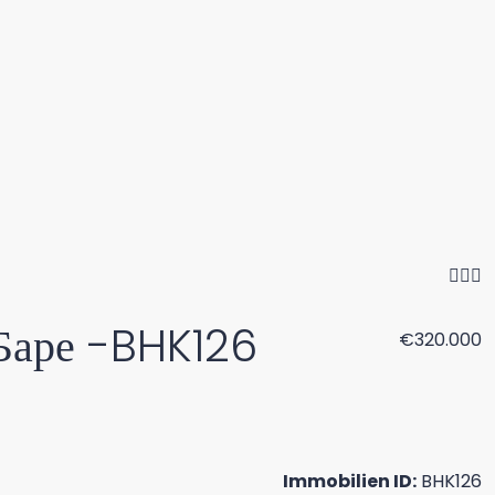
/Баре -BHK126
€320.000
Immobilien ID:
BHK126