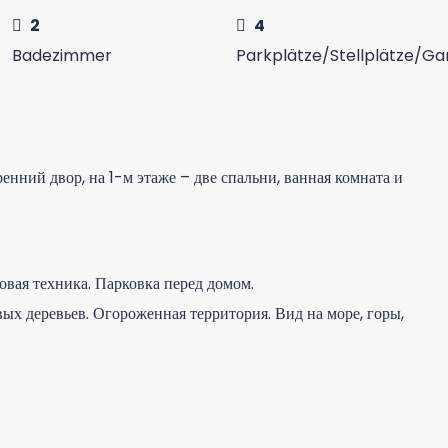
2
4
Badezimmer
Parkplätze/Stellplätze/G
ренний двор, на 1-м этаже – две спальни, ванная комната и
вая техника. Парковка перед домом.
вых деревьев. Огороженная территория. Вид на море, горы,