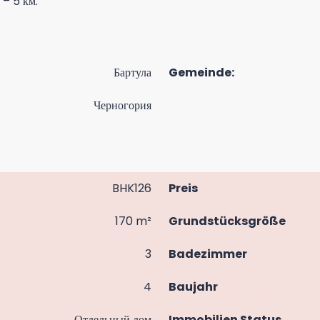
 – 5 км.
Бартула
Gemeinde:
Черногория
BHK126
Preis
170 m²
Grundstücksgröße
3
Badezimmer
4
Baujahr
Отдельный дом
Immobilien Status