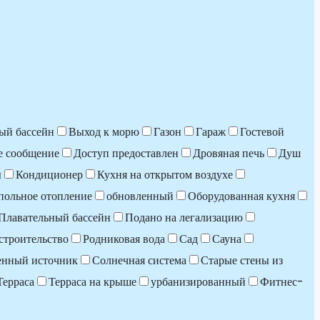
ый бассейн
Выход к морю
Газон
Гараж
Гостевой
е сообщение
Доступ предоставлен
Дровяная печь
Душ
ы
Кондиционер
Кухня на открытом воздухе
польное отопление
обновленный
Оборудованная кухня
Плавательный бассейн
Подано на легализацию
строительство
Родниковая вода
Сад
Сауна
енный источник
Солнечная система
Старые стены из
Терраса
Терраса на крыше
урбанизированный
Фитнес-