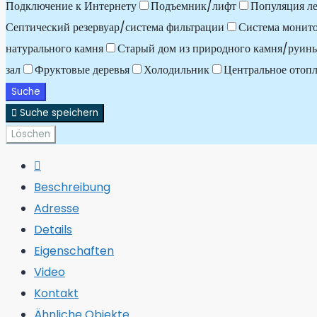
Подключение к Интернету
Подъемник/лифт
Популяция ле
Септический резервуар/система фильтрации
Система монит
натурального камня
Старый дом из природного камня/руин
зал
Фруктовые деревья
Холодильник
Центральное отоп
Suche
Suche speichern
Löschen
Beschreibung
Adresse
Details
Eigenschaften
Video
Kontakt
Ähnliche Objekte