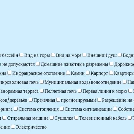
 бассейн
Вид на горы
Вид на море
Внешний душ
Водн
 не допускаются
Домашние животные разрешены
Дорожно
кна
Инфракрасное отопление
Камин
Карпорт
Квартир
икроволновая печь
Муниципальная вода/водоотведение
На
анорамная терраса
Пеллетная печь
Первая линия к морю
сов/деревьев
Прачечная
прогнозируемый
Разрешение на 
оринга
Система отопления
Система сигнализации
Собств
ы
Стиральная машина
Сушилка
Телевизионный кабель
ление
Электричество