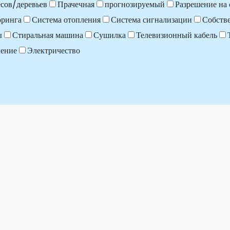
сов/деревьев
Прачечная
прогнозируемый
Разрешение на 
оринга
Система отопления
Система сигнализации
Собств
ы
Стиральная машина
Сушилка
Телевизионный кабель
ление
Электричество