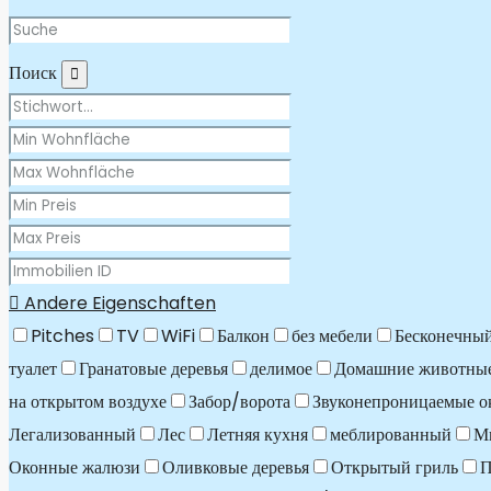
Поиск
Andere Eigenschaften
Pitches
TV
WiFi
Балкон
без мебели
Бесконечный
туалет
Гранатовые деревья
делимое
Домашние животные
на открытом воздухе
Забор/ворота
Звуконепроницаемые о
Легализованный
Лес
Летняя кухня
меблированный
М
Оконные жалюзи
Оливковые деревья
Открытый гриль
П