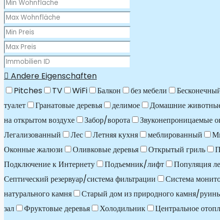
Andere Eigenschaften
Pitches
TV
WiFi
Балкон
без мебели
Бесконечный
туалет
Гранатовые деревья
делимое
Домашние животные
на открытом воздухе
Забор/ворота
Звуконепроницаемые о
Легализованный
Лес
Летняя кухня
меблированный
М
Оконные жалюзи
Оливковые деревья
Открытый гриль
П
Подключение к Интернету
Подъемник/лифт
Популяция ле
Септический резервуар/система фильтрации
Система монит
натурального камня
Старый дом из природного камня/руин
зал
Фруктовые деревья
Холодильник
Центральное отоп