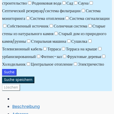
строительство
Родниковая вода
Сад
Сауна
Септический резервуар/система фильтрации
Система
мониторинга
Система отопления
Система сигнализации
Собственный источник
Солнечная система
Старые
стены из натурального камня
Старый дом из природного
камня/руины
Стиральная машина
Сушилка
Телевизионный кабель
Терраса
Терраса на крыше
урбанизированный
Фитнес-зал
Фруктовые деревья
Холодильник
Центральное отопление
Электричество
Suche
Suche speichern
Löschen
Beschreibung