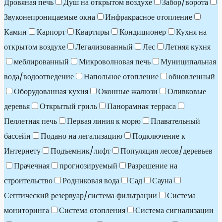
Дровяная печь
Душ на открытом воздухе
Забор/ворота
Звуконепроницаемые окна
Инфракрасное отопление
Камин
Карпорт
Квартиры
Кондиционер
Кухня на
открытом воздухе
Легализованный
Лес
Летняя кухня
меблированный
Микроволновая печь
Муниципальная
вода/водоотведение
Напольное отопление
обновленный
Оборудованная кухня
Оконные жалюзи
Оливковые
деревья
Открытый гриль
Панорамная терраса
Пеллетная печь
Первая линия к морю
Плавательный
бассейн
Подано на легализацию
Подключение к
Интернету
Подъемник/лифт
Популяция лесов/деревьев
Прачечная
прогнозируемый
Разрешение на
строительство
Родниковая вода
Сад
Сауна
Септический резервуар/система фильтрации
Система
мониторинга
Система отопления
Система сигнализации