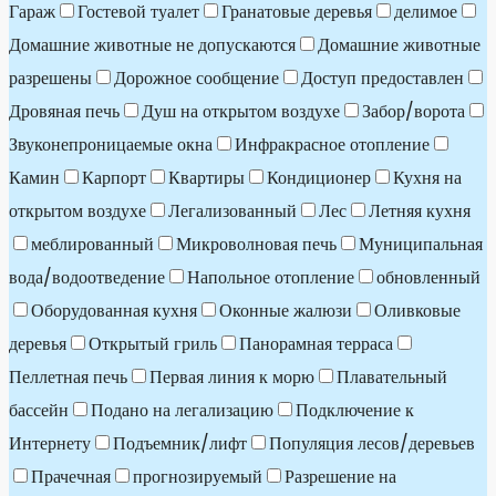
Гараж
Гостевой туалет
Гранатовые деревья
делимое
Домашние животные не допускаются
Домашние животные
разрешены
Дорожное сообщение
Доступ предоставлен
Дровяная печь
Душ на открытом воздухе
Забор/ворота
Звуконепроницаемые окна
Инфракрасное отопление
Камин
Карпорт
Квартиры
Кондиционер
Кухня на
открытом воздухе
Легализованный
Лес
Летняя кухня
меблированный
Микроволновая печь
Муниципальная
вода/водоотведение
Напольное отопление
обновленный
Оборудованная кухня
Оконные жалюзи
Оливковые
деревья
Открытый гриль
Панорамная терраса
Пеллетная печь
Первая линия к морю
Плавательный
бассейн
Подано на легализацию
Подключение к
Интернету
Подъемник/лифт
Популяция лесов/деревьев
Прачечная
прогнозируемый
Разрешение на