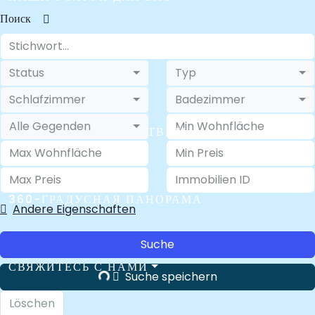
Поиск
О НАС
Status
Typ
Schlafzimmer
Badezimmer
Alle Gegenden
FAQ – ВОПРОСЫ И ОТВЕТЫ
360-ГРАДУСНАЯ ПАНОРАМА
Andere Eigenschaften
Suche
СВЯЖИТЕСЬ С НАМИ
Suche speichern
Löschen