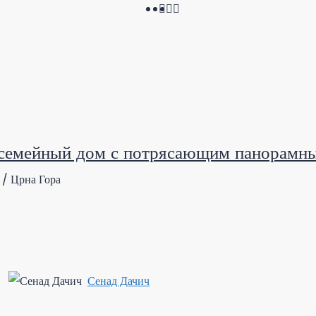
семейный дом с потрясающим панорамн
 / Црна Гора
Сенад Дачич