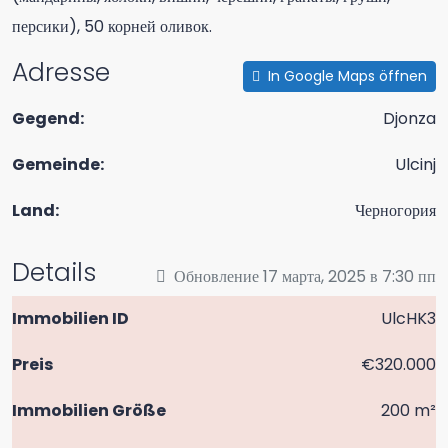
персики), 50 корней оливок.
Adresse
In Google Maps öffnen
Gegend:
Djonza
Gemeinde:
Ulcinj
Land:
Черногория
Details
Обновление 17 марта, 2025 в 7:30 пп
Immobilien ID
UlcHK3
Preis
€320.000
Immobilien Größe
200 m²