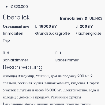
€320.000
Überblick
Immobilien ID:
UlcHK3
Отдельный дом
16000 m²
200 m²
Immobilien
Grundstücksgröße
Flächengröße
Typ
2
1
Schlafzimmer
Badezimmer
Beschreibung
Джонца/Владимир, Ульцинь, дом на продажу 200 м², 2
спальни, гостиная, кухня, ванная комната, кладовая + гараж.
Участок с лугами и лесом 16.000 м². Электричество, вода и
колодец с домом на продажу. Различные фрукты
(мандарины, яблоки, вишни, черешни, гранаты, груши,