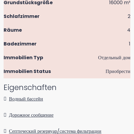
Grundstücksgröße
16000 m²
Schlafzimmer
2
Räume
4
Badezimmer
1
Immobilien Typ
Отдельный дом
Immobilien Status
Приобрести
Eigenschaften
Водный бассейн
Дорожное сообщение
Септический резервуар/система фильтрации