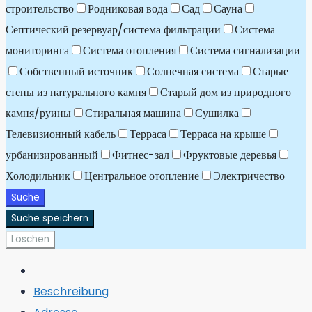
строительство
Родниковая вода
Сад
Сауна
Септический резервуар/система фильтрации
Система
мониторинга
Система отопления
Система сигнализации
Собственный источник
Солнечная система
Старые
стены из натурального камня
Старый дом из природного
камня/руины
Стиральная машина
Сушилка
Телевизионный кабель
Терраса
Терраса на крыше
урбанизированный
Фитнес-зал
Фруктовые деревья
Холодильник
Центральное отопление
Электричество
Suche
Suche speichern
Löschen
Beschreibung