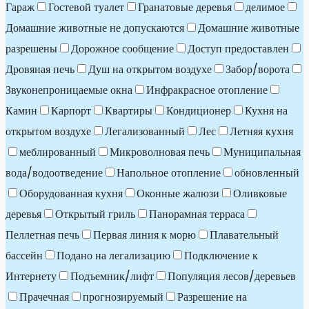
Гараж
Гостевой туалет
Гранатовые деревья
делимое
Домашние животные не допускаются
Домашние животные
разрешены
Дорожное сообщение
Доступ предоставлен
Дровяная печь
Душ на открытом воздухе
Забор/ворота
Звуконепроницаемые окна
Инфракрасное отопление
Камин
Карпорт
Квартиры
Кондиционер
Кухня на
открытом воздухе
Легализованный
Лес
Летняя кухня
меблированный
Микроволновая печь
Муниципальная
вода/водоотведение
Напольное отопление
обновленный
Оборудованная кухня
Оконные жалюзи
Оливковые
деревья
Открытый гриль
Панорамная терраса
Пеллетная печь
Первая линия к морю
Плавательный
бассейн
Подано на легализацию
Подключение к
Интернету
Подъемник/лифт
Популяция лесов/деревьев
Прачечная
прогнозируемый
Разрешение на