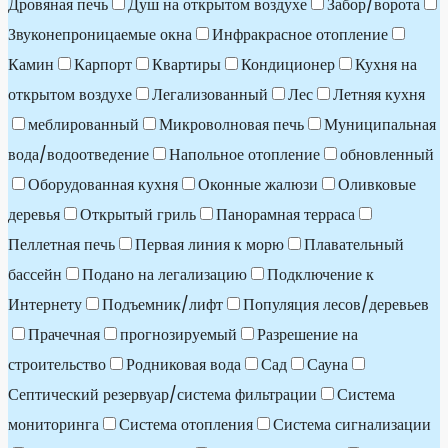
Дровяная печь
Душ на открытом воздухе
Забор/ворота
Звуконепроницаемые окна
Инфракрасное отопление
Камин
Карпорт
Квартиры
Кондиционер
Кухня на
открытом воздухе
Легализованный
Лес
Летняя кухня
меблированный
Микроволновая печь
Муниципальная
вода/водоотведение
Напольное отопление
обновленный
Оборудованная кухня
Оконные жалюзи
Оливковые
деревья
Открытый гриль
Панорамная терраса
Пеллетная печь
Первая линия к морю
Плавательный
бассейн
Подано на легализацию
Подключение к
Интернету
Подъемник/лифт
Популяция лесов/деревьев
Прачечная
прогнозируемый
Разрешение на
строительство
Родниковая вода
Сад
Сауна
Септический резервуар/система фильтрации
Система
мониторинга
Система отопления
Система сигнализации