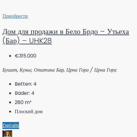
Приобрести
Дом для продажи в Бело Брдо – Утьеха
(Бар) – UHK28
€315.000
Бушат, Кунье, Општина Бар, Црна Гора / Црна Гора
Betten:
4
Bäder:
4
280
m²
Плоский дом
Details