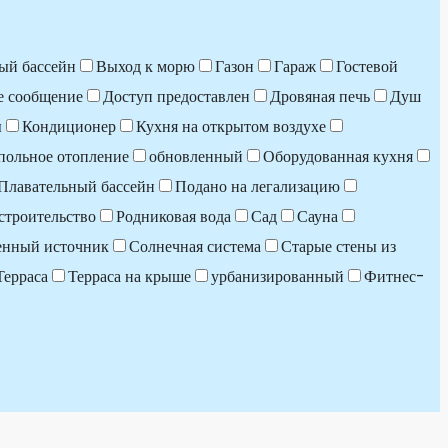
ый бассейн
Выход к морю
Газон
Гараж
Гостевой
е сообщение
Доступ предоставлен
Дровяная печь
Душ
ы
Кондиционер
Кухня на открытом воздухе
польное отопление
обновленный
Оборудованная кухня
Плавательный бассейн
Подано на легализацию
строительство
Родниковая вода
Сад
Сауна
енный источник
Солнечная система
Старые стены из
Терраса
Терраса на крыше
урбанизированный
Фитнес-