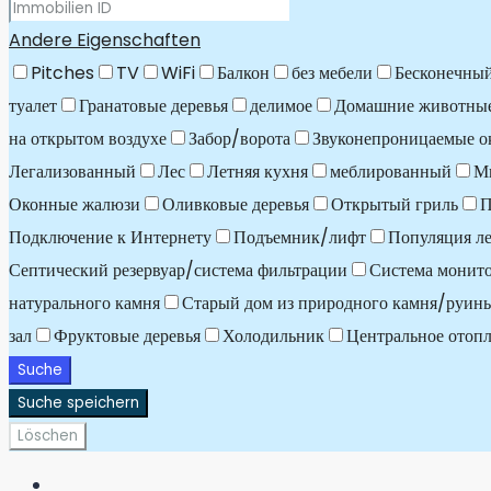
Andere Eigenschaften
Pitches
TV
WiFi
Балкон
без мебели
Бесконечный
туалет
Гранатовые деревья
делимое
Домашние животные
на открытом воздухе
Забор/ворота
Звуконепроницаемые о
Легализованный
Лес
Летняя кухня
меблированный
М
Оконные жалюзи
Оливковые деревья
Открытый гриль
П
Подключение к Интернету
Подъемник/лифт
Популяция ле
Септический резервуар/система фильтрации
Система монит
натурального камня
Старый дом из природного камня/руин
зал
Фруктовые деревья
Холодильник
Центральное отоп
Suche
Suche speichern
Löschen