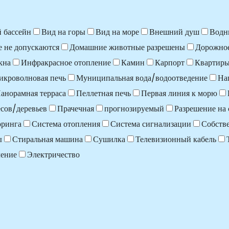
 бассейн
Вид на горы
Вид на море
Внешний душ
Водн
 не допускаются
Домашние животные разрешены
Дорожно
кна
Инфракрасное отопление
Камин
Карпорт
Квартир
икроволновая печь
Муниципальная вода/водоотведение
На
анорамная терраса
Пеллетная печь
Первая линия к морю
сов/деревьев
Прачечная
прогнозируемый
Разрешение на 
оринга
Система отопления
Система сигнализации
Собств
ы
Стиральная машина
Сушилка
Телевизионный кабель
ление
Электричество