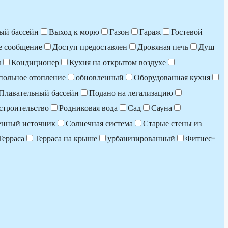
ый бассейн
Выход к морю
Газон
Гараж
Гостевой
е сообщение
Доступ предоставлен
Дровяная печь
Душ
ы
Кондиционер
Кухня на открытом воздухе
польное отопление
обновленный
Оборудованная кухня
Плавательный бассейн
Подано на легализацию
строительство
Родниковая вода
Сад
Сауна
енный источник
Солнечная система
Старые стены из
Терраса
Терраса на крыше
урбанизированный
Фитнес-