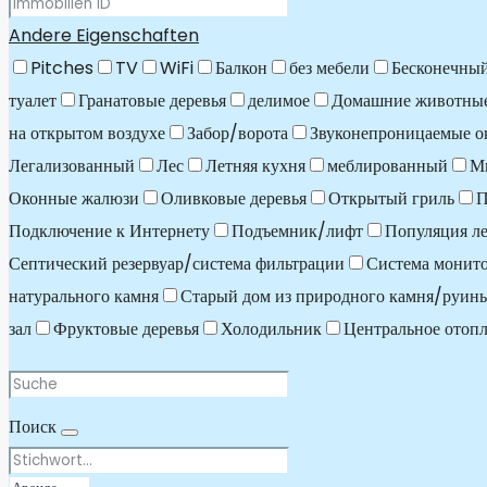
Andere Eigenschaften
Pitches
TV
WiFi
Балкон
без мебели
Бесконечный
туалет
Гранатовые деревья
делимое
Домашние животные
на открытом воздухе
Забор/ворота
Звуконепроницаемые о
Легализованный
Лес
Летняя кухня
меблированный
М
Оконные жалюзи
Оливковые деревья
Открытый гриль
П
Подключение к Интернету
Подъемник/лифт
Популяция ле
Септический резервуар/система фильтрации
Система монит
натурального камня
Старый дом из природного камня/руин
зал
Фруктовые деревья
Холодильник
Центральное отоп
Поиск