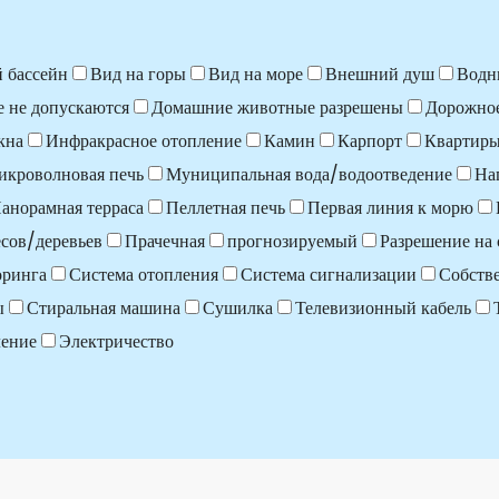
 бассейн
Вид на горы
Вид на море
Внешний душ
Водн
 не допускаются
Домашние животные разрешены
Дорожно
кна
Инфракрасное отопление
Камин
Карпорт
Квартир
икроволновая печь
Муниципальная вода/водоотведение
На
анорамная терраса
Пеллетная печь
Первая линия к морю
сов/деревьев
Прачечная
прогнозируемый
Разрешение на 
оринга
Система отопления
Система сигнализации
Собств
ы
Стиральная машина
Сушилка
Телевизионный кабель
ление
Электричество