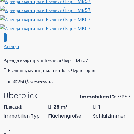
Аренда
Аренда квартиры в Бьелиси/Бар – MB57
Бьелиши, муниципалитет Бар, Черногория
€250
/ежемесячно
Überblick
Immobilien ID:
MB57
Плоский
25 m²
1
Immobilien Typ
Flächengröße
Schlafzimmer
1