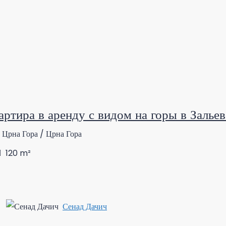
артира в аренду с видом на горы в Залье
 Црна Гора / Црна Гора
120
m²
Сенад Дачич