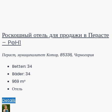
Роскошный отель для продажи в Перасте
– PeH1
Пераст, муниципалитет Котор, 85336, Черногория
Betten:
34
Bäder:
34
969
m²
Отель
Details