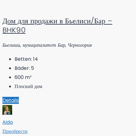
Дом для продажи в Бьелиси/Бар –
BHK90
Бьелиши, муниципалитет Бар, Черногория
Betten:
14
Bäder:
5
600
m²
Плоский дом
Details
Aida
Приобрести