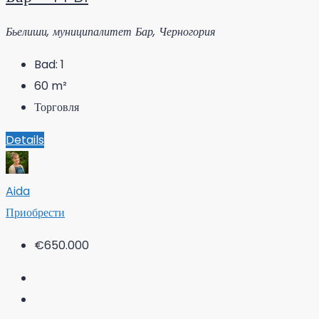
Бьелиши, муниципалитет Бар, Черногория
Bad:
1
60
m²
Торговля
Details
Aida
Приобрести
€650.000