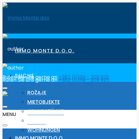
IMMO MONTE D.O.O.
SUCHE
Rufen Sie uns gerne an
+382 (0)69 - 209 925
Rufen Sie uns gerne an
+382 (0)69 - 209 925
ROŽAJE
MIETOBJEKTE
GRUNDSTÜCKE
MENU
HÄUSER
WOHNUNGEN
IMMO MONTE D.O.O.