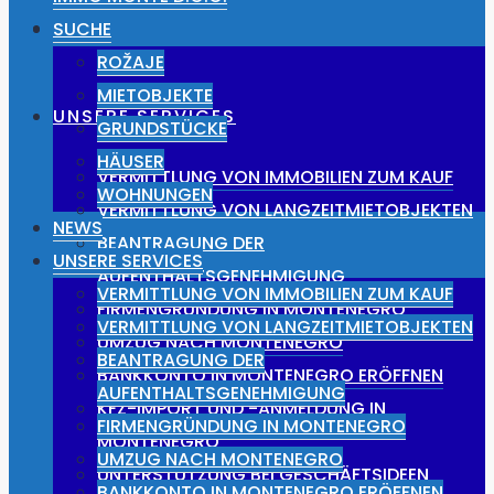
NEWS
SUCHE
ROŽAJE
MIETOBJEKTE
UNSERE SERVICES
GRUNDSTÜCKE
HÄUSER
VERMITTLUNG VON IMMOBILIEN ZUM KAUF
WOHNUNGEN
VERMITTLUNG VON LANGZEITMIETOBJEKTEN
NEWS
BEANTRAGUNG DER
UNSERE SERVICES
AUFENTHALTSGENEHMIGUNG
VERMITTLUNG VON IMMOBILIEN ZUM KAUF
FIRMENGRÜNDUNG IN MONTENEGRO
VERMITTLUNG VON LANGZEITMIETOBJEKTEN
UMZUG NACH MONTENEGRO
BEANTRAGUNG DER
BANKKONTO IN MONTENEGRO ERÖFFNEN
AUFENTHALTSGENEHMIGUNG
KFZ-IMPORT UND -ANMELDUNG IN
FIRMENGRÜNDUNG IN MONTENEGRO
MONTENEGRO
UMZUG NACH MONTENEGRO
UNTERSTÜTZUNG BEI GESCHÄFTSIDEEN
BANKKONTO IN MONTENEGRO ERÖFFNEN