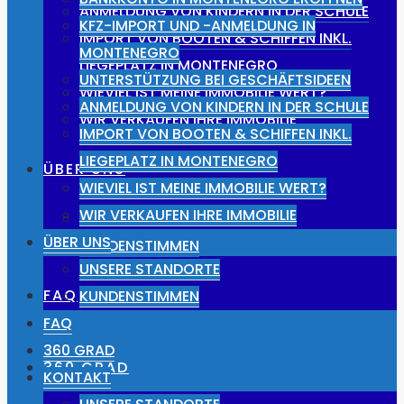
ANMELDUNG VON KINDERN IN DER SCHULE
KFZ-IMPORT UND -ANMELDUNG IN
IMPORT VON BOOTEN & SCHIFFEN INKL.
MONTENEGRO
LIEGEPLATZ IN MONTENEGRO
UNTERSTÜTZUNG BEI GESCHÄFTSIDEEN
WIEVIEL IST MEINE IMMOBILIE WERT?
ANMELDUNG VON KINDERN IN DER SCHULE
WIR VERKAUFEN IHRE IMMOBILIE
IMPORT VON BOOTEN & SCHIFFEN INKL.
LIEGEPLATZ IN MONTENEGRO
ÜBER UNS
WIEVIEL IST MEINE IMMOBILIE WERT?
WIR VERKAUFEN IHRE IMMOBILIE
UNSERE STANDORTE
ÜBER UNS
KUNDENSTIMMEN
UNSERE STANDORTE
FAQ
KUNDENSTIMMEN
FAQ
360 GRAD
360 GRAD
KONTAKT