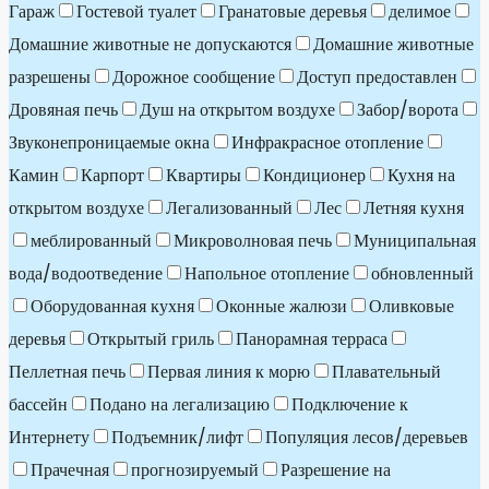
Гараж
Гостевой туалет
Гранатовые деревья
делимое
Домашние животные не допускаются
Домашние животные
разрешены
Дорожное сообщение
Доступ предоставлен
Дровяная печь
Душ на открытом воздухе
Забор/ворота
Звуконепроницаемые окна
Инфракрасное отопление
Камин
Карпорт
Квартиры
Кондиционер
Кухня на
открытом воздухе
Легализованный
Лес
Летняя кухня
меблированный
Микроволновая печь
Муниципальная
вода/водоотведение
Напольное отопление
обновленный
Оборудованная кухня
Оконные жалюзи
Оливковые
деревья
Открытый гриль
Панорамная терраса
Пеллетная печь
Первая линия к морю
Плавательный
бассейн
Подано на легализацию
Подключение к
Интернету
Подъемник/лифт
Популяция лесов/деревьев
Прачечная
прогнозируемый
Разрешение на