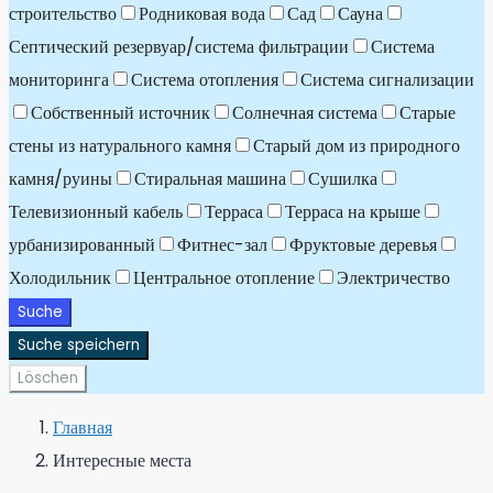
строительство
Родниковая вода
Сад
Сауна
Септический резервуар/система фильтрации
Система
мониторинга
Система отопления
Система сигнализации
Собственный источник
Солнечная система
Старые
стены из натурального камня
Старый дом из природного
камня/руины
Стиральная машина
Сушилка
Телевизионный кабель
Терраса
Терраса на крыше
урбанизированный
Фитнес-зал
Фруктовые деревья
Холодильник
Центральное отопление
Электричество
Suche
Suche speichern
Löschen
Главная
Интересные места