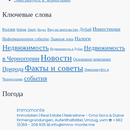
Ключевые слова
Инвестиции
Дубай
Rozaje
Вид на жительство
Rožaje
Zoom
Видео
Налоги
Информационное событие
Лыжная зона
Недвижимость
Недвижимость
Недвижимость в Дубае
Новости
в Черногории
Основание компании
Факты и советы
Природа
Эмигрируйте в
события
Черногорию
Погода
immomonte
Immobilien | Real Estate | Nekretnine - Crna Gora & Dubai
Firmengründungen, Aufenthaltstitel, Umzug, uvm
☎️ +382
(0)69 - 209 925
📧 info@immo-monte.me