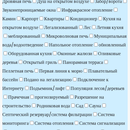
Дровяная печь
Душ на открытом воздухе
Забор/ворота
Звуконепроницаемые окна
Инфракрасное отопление
Камин
Карпорт
Квартиры
Кондиционер
Кухня на
открытом воздухе
Легализованный
Лес
Летняя кухня
меблированный
Микроволновая печь
Муниципальная
вода/водоотведение
Напольное отопление
обновленный
Оборудованная кухня
Оконные жалюзи
Оливковые
деревья
Открытый гриль
Панорамная терраса
Пеллетная печь
Первая линия к морю
Плавательный
бассейн
Подано на легализацию
Подключение к
Интернету
Подъемник/лифт
Популяция лесов/деревьев
Прачечная
прогнозируемый
Разрешение на
строительство
Родниковая вода
Сад
Сауна
Септический резервуар/система фильтрации
Система
мониторинга
Система отопления
Система сигнализации