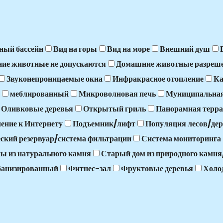
ный бассейн
Вид на горы
Вид на море
Внешний душ
ие животные не допускаются
Домашние животные разреш
Звуконепроницаемые окна
Инфракрасное отопление
К
меблированный
Микроволновая печь
Муниципальная
Оливковые деревья
Открытый гриль
Панорамная терра
ение к Интернету
Подъемник/лифт
Популяция лесов/дер
ский резервуар/система фильтрации
Система мониторинга
ы из натурального камня
Старый дом из природного камн
банизированный
Фитнес-зал
Фруктовые деревья
Холо