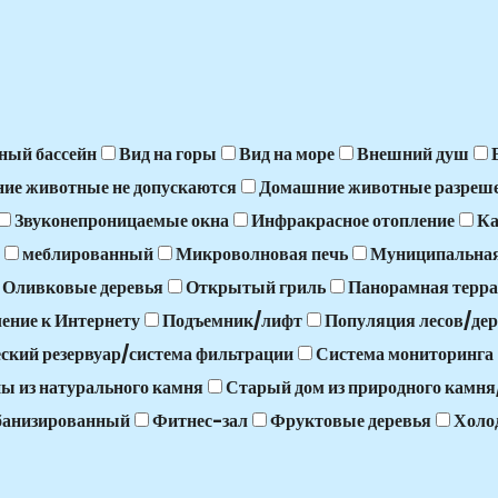
ный бассейн
Вид на горы
Вид на море
Внешний душ
ие животные не допускаются
Домашние животные разреш
Звуконепроницаемые окна
Инфракрасное отопление
К
меблированный
Микроволновая печь
Муниципальная
Оливковые деревья
Открытый гриль
Панорамная терра
ение к Интернету
Подъемник/лифт
Популяция лесов/дер
ский резервуар/система фильтрации
Система мониторинга
ы из натурального камня
Старый дом из природного камн
банизированный
Фитнес-зал
Фруктовые деревья
Холо