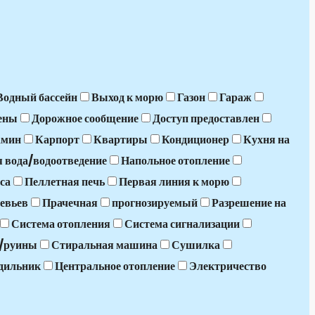
Водный бассейн
Выход к морю
Газон
Гараж
ены
Дорожное сообщение
Доступ предоставлен
амин
Карпорт
Квартиры
Кондиционер
Кухня на
 вода/водоотведение
Напольное отопление
са
Пеллетная печь
Первая линия к морю
евьев
Прачечная
прогнозируемый
Разрешение на
Система отопления
Система сигнализации
я/руины
Стиральная машина
Сушилка
дильник
Центральное отопление
Электричество