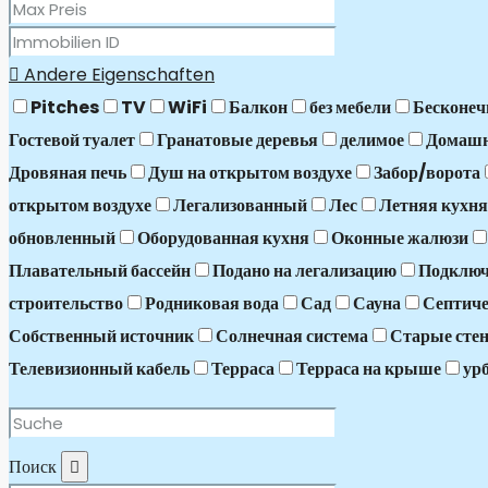
Andere Eigenschaften
Pitches
TV
WiFi
Балкон
без мебели
Бесконеч
Гостевой туалет
Гранатовые деревья
делимое
Домашн
Дровяная печь
Душ на открытом воздухе
Забор/ворота
открытом воздухе
Легализованный
Лес
Летняя кухня
обновленный
Оборудованная кухня
Оконные жалюзи
Плавательный бассейн
Подано на легализацию
Подключ
строительство
Родниковая вода
Сад
Сауна
Септиче
Собственный источник
Солнечная система
Старые стен
Телевизионный кабель
Терраса
Терраса на крыше
ур
Поиск