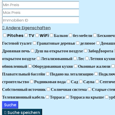
Andere Eigenschaften
Pitches
TV
WiFi
Балкон
без мебели
Бесконеч
Гостевой туалет
Гранатовые деревья
делимое
Домашн
Дровяная печь
Душ на открытом воздухе
Забор/ворота
открытом воздухе
Легализованный
Лес
Летняя кухня
обновленный
Оборудованная кухня
Оконные жалюзи
Плавательный бассейн
Подано на легализацию
Подключ
строительство
Родниковая вода
Сад
Сауна
Септиче
Собственный источник
Солнечная система
Старые стен
Телевизионный кабель
Терраса
Терраса на крыше
ур
Suche
Suche speichern