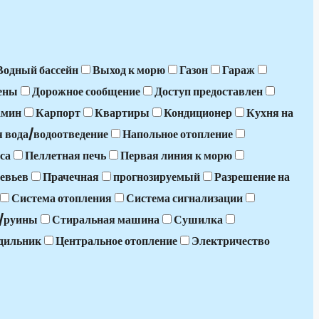
Водный бассейн
Выход к морю
Газон
Гараж
ены
Дорожное сообщение
Доступ предоставлен
амин
Карпорт
Квартиры
Кондиционер
Кухня на
 вода/водоотведение
Напольное отопление
са
Пеллетная печь
Первая линия к морю
евьев
Прачечная
прогнозируемый
Разрешение на
Система отопления
Система сигнализации
я/руины
Стиральная машина
Сушилка
дильник
Центральное отопление
Электричество