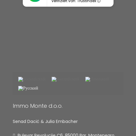
verifiziert von: Trustindex
Immo Monte d.o.o.
Senad Dacić & Julia Embacher
Bulevar Revolucije C6, 85000 Bar, Montenegro