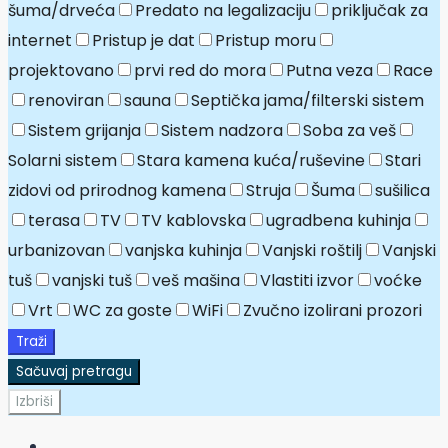
šuma/drveća
Predato na legalizaciju
priključak za
internet
Pristup je dat
Pristup moru
projektovano
prvi red do mora
Putna veza
Race
renoviran
sauna
Septička jama/filterski sistem
Sistem grijanja
Sistem nadzora
Soba za veš
Solarni sistem
Stara kamena kuća/ruševine
Stari
zidovi od prirodnog kamena
Struja
Šuma
sušilica
terasa
TV
TV kablovska
ugradbena kuhinja
urbanizovan
vanjska kuhinja
Vanjski roštilj
Vanjski
tuš
vanjski tuš
veš mašina
Vlastiti izvor
voćke
Vrt
WC za goste
WiFi
Zvučno izolirani prozori
Traži
Sačuvaj pretragu
Izbriši