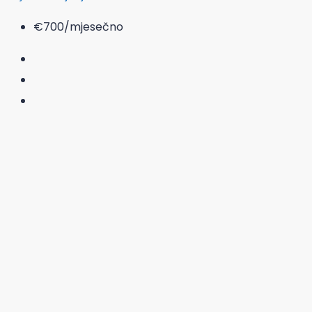
€700
/mjesečno