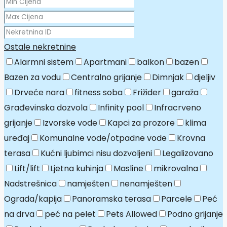
Ostale nekretnine
Alarmni sistem
Apartmani
balkon
bazen
Bazen za vodu
Centralno grijanje
Dimnjak
djeljiv
Drveće nara
fitness soba
Frižider
garaža
Građevinska dozvola
Infinity pool
Infracrveno
grijanje
Izvorske vode
Kapci za prozore
klima
uređaj
Komunalne vode/otpadne vode
Krovna
terasa
Kućni ljubimci nisu dozvoljeni
Legalizovano
Lift/lift
Ljetna kuhinja
Masline
mikrovalna
Nadstrešnica
namješten
nenamješten
Ograda/kapija
Panoramska terasa
Parcele
Peć
na drva
peć na pelet
Pets Allowed
Podno grijanje