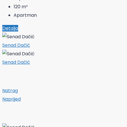
120
m²
Apartman
Detalja
Senad Dačić
Senad Dačić
Natrag
Naprijed