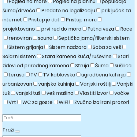
Pogled na more
Pogled na planinu
populacija
šuma/drveća
Predato na legalizaciju
priključak za
internet
Pristup je dat
Pristup moru
projektovano
prvi red do mora
Putna veza
Race
renoviran
sauna
Septička jama/filterski sistem
Sistem grijanja
Sistem nadzora
Soba za veš
Solarni sistem
Stara kamena kuća/ruševine
Stari
zidovi od prirodnog kamena
Struja
Šuma
sušilica
terasa
TV
TV kablovska
ugradbena kuhinja
urbanizovan
vanjska kuhinja
Vanjski roštilj
Vanjski
tuš
vanjski tuš
veš mašina
Vlastiti izvor
voćke
Vrt
WC za goste
WiFi
Zvučno izolirani prozori
Traži