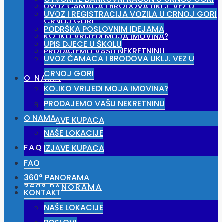
UVOZ ČAMACA I BRODOVA UKLJ. VEZ U
UVOZ I REGISTRACIJA VOZILA U CRNOJ GORI
CRNOJ GORI
PODRŠKA POSLOVNIM IDEJAMA
KOLIKO VRIJEDI MOJA IMOVINA?
UPIS DJECE U ŠKOLU
PRODAJEMO VAŠU NEKRETNINU
UVOZ ČAMACA I BRODOVA UKLJ. VEZ U
CRNOJ GORI
O NAMA
KOLIKO VRIJEDI MOJA IMOVINA?
PRODAJEMO VAŠU NEKRETNINU
NAŠE LOKACIJE
O NAMA
IZJAVE KUPACA
NAŠE LOKACIJE
FAQ
IZJAVE KUPACA
FAQ
360° PANORAMA
360° PANORAMA
KONTAKT
NAŠE LOKACIJE