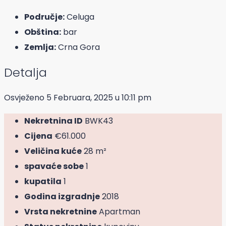
Područje:
Celuga
Obština:
bar
Zemlja:
Crna Gora
Detalja
Osvježeno 5 Februara, 2025 u 10:11 pm
Nekretnina ID
BWK43
Cijena
€61.000
Veličina kuće
28 m²
spavaće sobe
1
kupatila
1
Godina izgradnje
2018
Vrsta nekretnine
Apartman