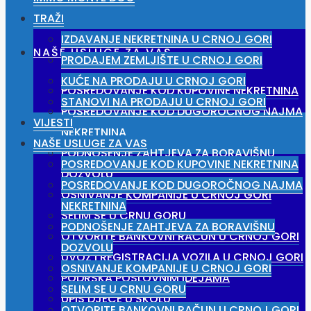
TRAŽI
IZDAVANJE NEKRETNINA U CRNOJ GORI
NAŠE USLUGE ZA VAS
PRODAJEM ZEMLJIŠTE U CRNOJ GORI
KUĆE NA PRODAJU U CRNOJ GORI
POSREDOVANJE KOD KUPOVINE NEKRETNINA
STANOVI NA PRODAJU U CRNOJ GORI
POSREDOVANJE KOD DUGOROČNOG NAJMA
VIJESTI
NEKRETNINA
NAŠE USLUGE ZA VAS
PODNOŠENJE ZAHTJEVA ZA BORAVIŠNU
POSREDOVANJE KOD KUPOVINE NEKRETNINA
DOZVOLU
POSREDOVANJE KOD DUGOROČNOG NAJMA
OSNIVANJE KOMPANIJE U CRNOJ GORI
NEKRETNINA
SELIM SE U CRNU GORU
PODNOŠENJE ZAHTJEVA ZA BORAVIŠNU
OTVORITE BANKOVNI RAČUN U CRNOJ GORI
DOZVOLU
UVOZ I REGISTRACIJA VOZILA U CRNOJ GORI
OSNIVANJE KOMPANIJE U CRNOJ GORI
PODRŠKA POSLOVNIM IDEJAMA
SELIM SE U CRNU GORU
UPIS DJECE U ŠKOLU
OTVORITE BANKOVNI RAČUN U CRNOJ GORI