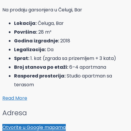
Na prodaju garsonjera u Čelugi, Bar
Lokacija:
Čeluga, Bar
Površina:
28 m²
Godina izgradnje:
2018
Legalizacija:
Da
Sprat:
1. kat (zgrada sa prizemljem + 3 kata)
Broj stanova po etaži:
6–4 apartmana
Raspored prostorija:
Studio apartman sa
terasom
Read More
Adresa
Otvorite u Google mapama