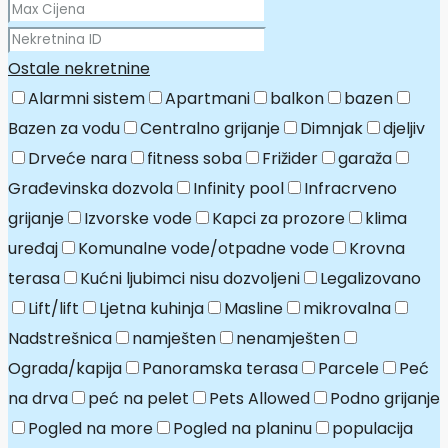
Ostale nekretnine
Alarmni sistem
Apartmani
balkon
bazen
Bazen za vodu
Centralno grijanje
Dimnjak
djeljiv
Drveće nara
fitness soba
Frižider
garaža
Građevinska dozvola
Infinity pool
Infracrveno
grijanje
Izvorske vode
Kapci za prozore
klima
uređaj
Komunalne vode/otpadne vode
Krovna
terasa
Kućni ljubimci nisu dozvoljeni
Legalizovano
Lift/lift
Ljetna kuhinja
Masline
mikrovalna
Nadstrešnica
namješten
nenamješten
Ograda/kapija
Panoramska terasa
Parcele
Peć
na drva
peć na pelet
Pets Allowed
Podno grijanje
Pogled na more
Pogled na planinu
populacija