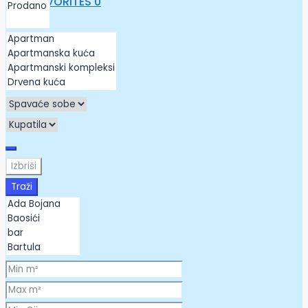
FAVORITES
0
Izbriši
Traži