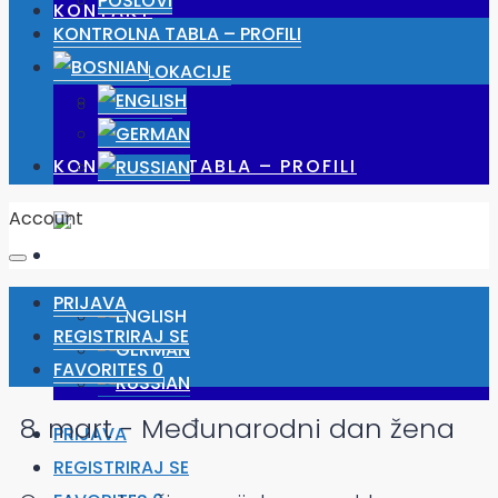
POSLOVI
KONTAKT
KONTROLNA TABLA – PROFILI
NAŠE LOKACIJE
POSLOVI
KONTROLNA TABLA – PROFILI
Account
PRIJAVA
REGISTRIRAJ SE
FAVORITES
0
8. mart - Međunarodni dan žena
PRIJAVA
REGISTRIRAJ SE