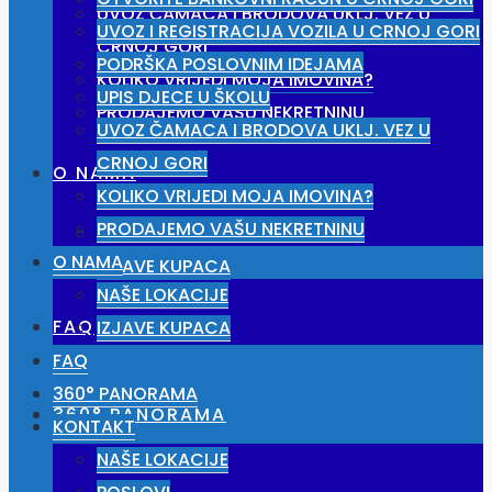
UVOZ ČAMACA I BRODOVA UKLJ. VEZ U
UVOZ I REGISTRACIJA VOZILA U CRNOJ GORI
CRNOJ GORI
PODRŠKA POSLOVNIM IDEJAMA
KOLIKO VRIJEDI MOJA IMOVINA?
UPIS DJECE U ŠKOLU
PRODAJEMO VAŠU NEKRETNINU
UVOZ ČAMACA I BRODOVA UKLJ. VEZ U
CRNOJ GORI
O NAMA
KOLIKO VRIJEDI MOJA IMOVINA?
PRODAJEMO VAŠU NEKRETNINU
NAŠE LOKACIJE
O NAMA
IZJAVE KUPACA
NAŠE LOKACIJE
FAQ
IZJAVE KUPACA
FAQ
360° PANORAMA
360° PANORAMA
KONTAKT
NAŠE LOKACIJE