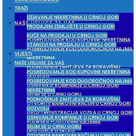
TRAŽI
IZDAVANJE NEKRETNINA U CRNOJ GORI
NAŠE USLUGE ZA VAS
PRODAJEM ZEMLJIŠTE U CRNOJ GORI
KUĆE NA PRODAJU U CRNOJ GORI
POSREDOVANJE KOD KUPOVINE NEKRETNINA
STANOVI NA PRODAJU U CRNOJ GORI
POSREDOVANJE KOD DUGOROČNOG NAJMA
VIJESTI
NEKRETNINA
NAŠE USLUGE ZA VAS
PODNOŠENJE ZAHTJEVA ZA BORAVIŠNU
POSREDOVANJE KOD KUPOVINE NEKRETNINA
DOZVOLU
POSREDOVANJE KOD DUGOROČNOG NAJMA
OSNIVANJE KOMPANIJE U CRNOJ GORI
NEKRETNINA
SELIM SE U CRNU GORU
PODNOŠENJE ZAHTJEVA ZA BORAVIŠNU
OTVORITE BANKOVNI RAČUN U CRNOJ GORI
DOZVOLU
UVOZ I REGISTRACIJA VOZILA U CRNOJ GORI
OSNIVANJE KOMPANIJE U CRNOJ GORI
PODRŠKA POSLOVNIM IDEJAMA
SELIM SE U CRNU GORU
UPIS DJECE U ŠKOLU
OTVORITE BANKOVNI RAČUN U CRNOJ GORI