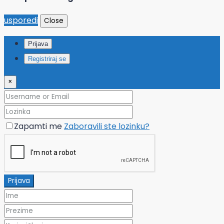
usporedi
Close
Prijava
Registriraj se
×
Zapamti me
Zaboravili ste lozinku?
Prijava