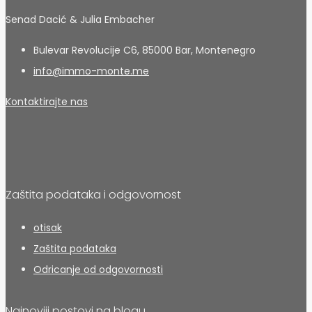
Senad Dacić & Julia Embacher
Bulevar Revolucije C6, 85000 Bar, Montenegro
info@immo-monte.me
Kontaktirajte nas
Zaštita podataka i odgovornost
otisak
Zaštita podataka
Odricanje od odgovornosti
Najnoviji postovi na blogu