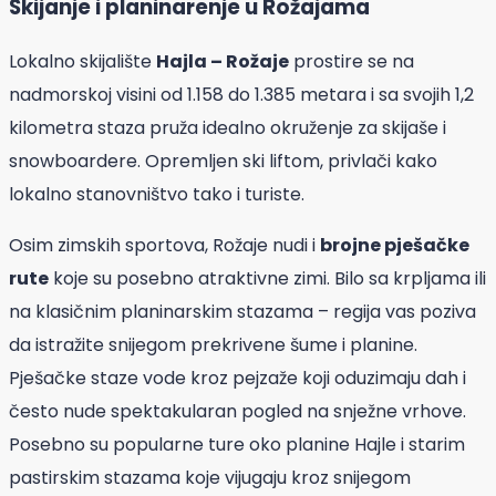
Skijanje i planinarenje u Rožajama
Lokalno skijalište
Hajla – Rožaje
prostire se na
nadmorskoj visini od 1.158 do 1.385 metara i sa svojih 1,2
kilometra staza pruža idealno okruženje za skijaše i
snowboardere. Opremljen ski liftom, privlači kako
lokalno stanovništvo tako i turiste.
Osim zimskih sportova, Rožaje nudi i
brojne pješačke
rute
koje su posebno atraktivne zimi. Bilo sa krpljama ili
na klasičnim planinarskim stazama – regija vas poziva
da istražite snijegom prekrivene šume i planine.
Pješačke staze vode kroz pejzaže koji oduzimaju dah i
često nude spektakularan pogled na snježne vrhove.
Posebno su popularne ture oko planine Hajle i starim
pastirskim stazama koje vijugaju kroz snijegom