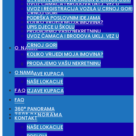
UVOZ ČAMACA I BRODOVA UKLJ. VEZ U
UVOZ I REGISTRACIJA VOZILA U CRNOJ GORI
CRNOJ GORI
PODRŠKA POSLOVNIM IDEJAMA
KOLIKO VRIJEDI MOJA IMOVINA?
UPIS DJECE U ŠKOLU
PRODAJEMO VAŠU NEKRETNINU
UVOZ ČAMACA I BRODOVA UKLJ. VEZ U
CRNOJ GORI
O NAMA
KOLIKO VRIJEDI MOJA IMOVINA?
PRODAJEMO VAŠU NEKRETNINU
NAŠE LOKACIJE
O NAMA
IZJAVE KUPACA
NAŠE LOKACIJE
FAQ
IZJAVE KUPACA
FAQ
360° PANORAMA
360° PANORAMA
KONTAKT
NAŠE LOKACIJE