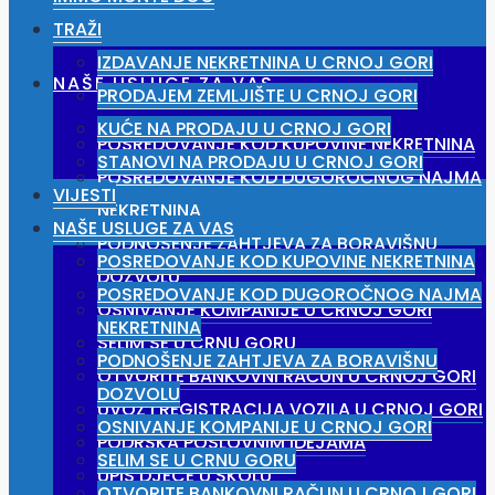
TRAŽI
IZDAVANJE NEKRETNINA U CRNOJ GORI
NAŠE USLUGE ZA VAS
PRODAJEM ZEMLJIŠTE U CRNOJ GORI
KUĆE NA PRODAJU U CRNOJ GORI
POSREDOVANJE KOD KUPOVINE NEKRETNINA
STANOVI NA PRODAJU U CRNOJ GORI
POSREDOVANJE KOD DUGOROČNOG NAJMA
VIJESTI
NEKRETNINA
NAŠE USLUGE ZA VAS
PODNOŠENJE ZAHTJEVA ZA BORAVIŠNU
POSREDOVANJE KOD KUPOVINE NEKRETNINA
DOZVOLU
POSREDOVANJE KOD DUGOROČNOG NAJMA
OSNIVANJE KOMPANIJE U CRNOJ GORI
NEKRETNINA
SELIM SE U CRNU GORU
PODNOŠENJE ZAHTJEVA ZA BORAVIŠNU
OTVORITE BANKOVNI RAČUN U CRNOJ GORI
DOZVOLU
UVOZ I REGISTRACIJA VOZILA U CRNOJ GORI
OSNIVANJE KOMPANIJE U CRNOJ GORI
PODRŠKA POSLOVNIM IDEJAMA
SELIM SE U CRNU GORU
UPIS DJECE U ŠKOLU
OTVORITE BANKOVNI RAČUN U CRNOJ GORI