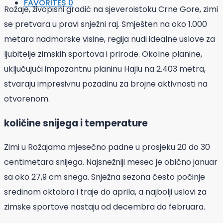
FAVORITES
0
Rožaje, živopisni gradić na sjeveroistoku Crne Gore, zimi
se pretvara u pravi snježni raj. Smješten na oko 1.000
metara nadmorske visine, regija nudi idealne uslove za
ljubitelje zimskih sportova i prirode. Okolne planine,
uključujući impozantnu planinu Hajlu na 2.403 metra,
stvaraju impresivnu pozadinu za brojne aktivnosti na
otvorenom.
količine snijega i temperature
Zimi u Rožajama mjesečno padne u prosjeku 20 do 30
centimetara snijega. Najsnežniji mesec je obično januar
sa oko 27,9 cm snega. Snježna sezona često počinje
sredinom oktobra i traje do aprila, a najbolji uslovi za
zimske sportove nastaju od decembra do februara.