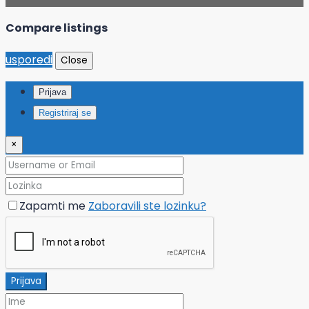
Compare listings
usporedi
Close
Prijava
Registriraj se
×
Zapamti me
Zaboravili ste lozinku?
Prijava