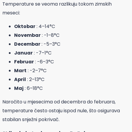
Temperature se veoma razlikuju tokom zimskih
meseci:
Oktobar
: 4–14°C
Novembar
: -1–8°C
Decembar
: -5–3°C
Januar
: -7–1°C
Februar
: -6–3°C
Mart
: -2–7°C
April
: 2–13°C
Maj
: 6–18°C
Naročito u mjesecima od decembra do februara,
temperature često ostaju ispod nule, što osigurava
stabilan snježni pokrivač.