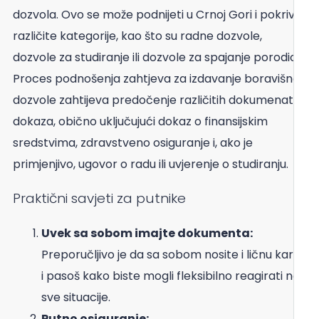
dozvola. Ovo se može podnijeti u Crnoj Gori i pokriva
različite kategorije, kao što su radne dozvole,
dozvole za studiranje ili dozvole za spajanje porodice.
Proces podnošenja zahtjeva za izdavanje boravišne
dozvole zahtijeva predočenje različitih dokumenata i
dokaza, obično uključujući dokaz o finansijskim
sredstvima, zdravstveno osiguranje i, ako je
primjenjivo, ugovor o radu ili uvjerenje o studiranju.
Praktični savjeti za putnike
Uvek sa sobom imajte dokumenta:
Preporučljivo je da sa sobom nosite i ličnu kartu
i pasoš kako biste mogli fleksibilno reagirati na
sve situacije.
Putno osiguranje: