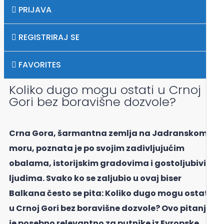
PRIJAVA
PODRŠKA POSLOVNIM IDEJAMA
REGISTRIRAJ SE
UPIS DJECE U ŠKOLU
FAVORITES
0
UVOZ ČAMACA I BRODOVA UKLJ. VEZ U
CRNOJ GORI
Koliko dugo mogu ostati u Crnoj
Gori bez boravišne dozvole?
KOLIKO VRIJEDI MOJA IMOVINA?
PRODAJEMO VAŠU NEKRETNINU
Crna Gora, šarmantna zemlja na Jadranskom
moru, poznata je po svojim zadivljujućim
obalama, istorijskim gradovima i gostoljubivim
ljudima. Svako ko se zaljubio u ovaj biser
Balkana često se pita: Koliko dugo mogu ostati
u Crnoj Gori bez boravišne dozvole? Ovo pitanje
je posebno relevantno za putnike iz Evropske