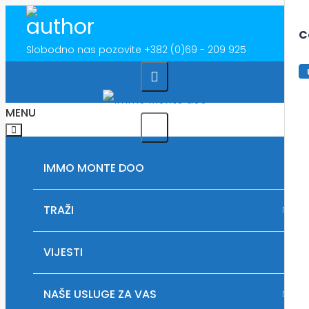
C
Slobodno nas pozovite
+382 (0)69 - 209 925
MENU
IMMO MONTE DOO
TRAŽI
IZDAVANJE NEKRETNINA U CRNOJ GORI
VIJESTI
PRODAJEM ZEMLJIŠTE U CRNOJ GORI
NAŠE USLUGE ZA VAS