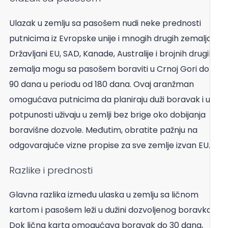
Ulazak u zemlju sa pasošem nudi neke prednosti
putnicima iz Evropske unije i mnogih drugih zemalja.
Državljani EU, SAD, Kanade, Australije i brojnih drugih
zemalja mogu sa pasošem boraviti u Crnoj Gori do
90 dana u periodu od 180 dana. Ovaj aranžman
omogućava putnicima da planiraju duži boravak i u
potpunosti uživaju u zemlji bez brige oko dobijanja
boravišne dozvole. Međutim, obratite pažnju na
odgovarajuće vizne propise za sve zemlje izvan EU.
Razlike i prednosti
Glavna razlika između ulaska u zemlju sa ličnom
kartom i pasošem leži u dužini dozvoljenog boravka.
Dok lična karta omogućava boravak do 30 dana,