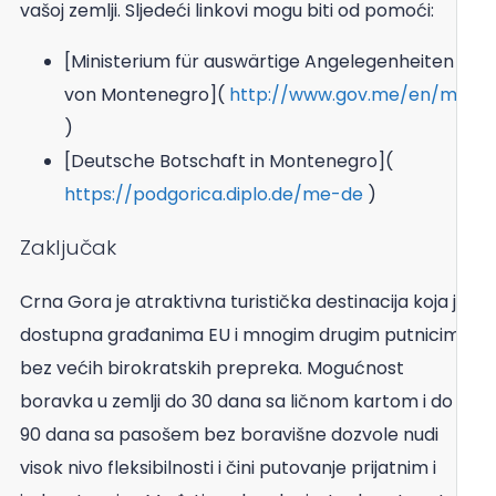
vašoj zemlji. Sljedeći linkovi mogu biti od pomoći:
[Ministerium für auswärtige Angelegenheiten
von Montenegro](
http://www.gov.me/en/mfa
)
[Deutsche Botschaft in Montenegro](
https://podgorica.diplo.de/me-de
)
Zaključak
Crna Gora je atraktivna turistička destinacija koja je
dostupna građanima EU i mnogim drugim putnicima
bez većih birokratskih prepreka. Mogućnost
boravka u zemlji do 30 dana sa ličnom kartom i do
90 dana sa pasošem bez boravišne dozvole nudi
visok nivo fleksibilnosti i čini putovanje prijatnim i