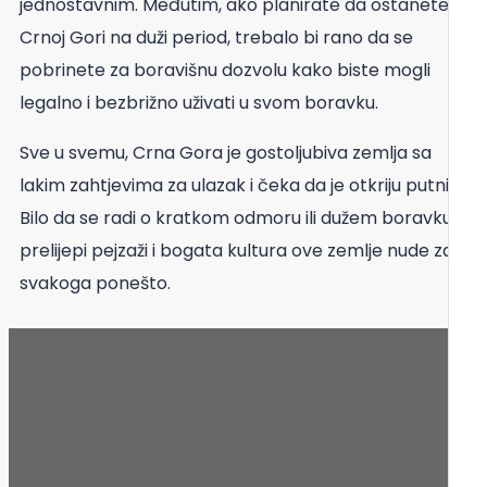
jednostavnim. Međutim, ako planirate da ostanete u
Crnoj Gori na duži period, trebalo bi rano da se
pobrinete za boravišnu dozvolu kako biste mogli
legalno i bezbrižno uživati ​​u svom boravku.
Sve u svemu, Crna Gora je gostoljubiva zemlja sa
lakim zahtjevima za ulazak i čeka da je otkriju putnici.
Bilo da se radi o kratkom odmoru ili dužem boravku,
prelijepi pejzaži i bogata kultura ove zemlje nude za
svakoga ponešto.