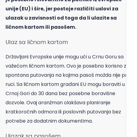
unije (EU) i šire, jer postoje različiti uslovi za
ulazak u zavisnosti od toga da li ulazite sa
ličnom kartom ili pasošem.
Ulaz sa ličnom kartom
Državljani Evropske unije mogu ući u Crnu Goru sa
važećom ličnom kartom. Ovo je posebno korisno za
spontana putovanja na kojima pasoš možda nije pri
ruci. Sa ličnom kartom građani EU mogu boraviti u
Crnoj Gori do 30 dana bez posebne boravišne
dozvole. Ovaj aranžman olakšava planiranje
kratkoročnih odmora ili poslovnih putovanja bez
potrebe za dodatnim dokumentima.
Ulazak sa pasošem