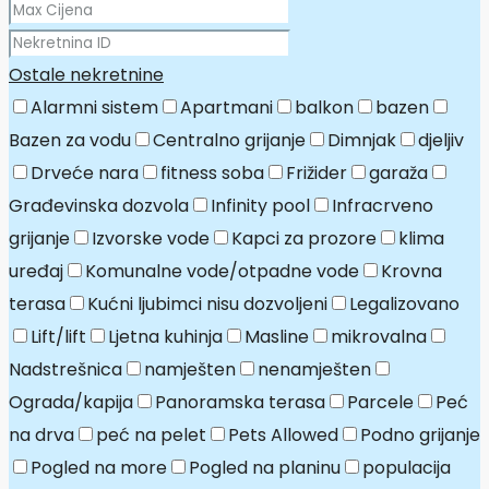
Ostale nekretnine
Alarmni sistem
Apartmani
balkon
bazen
Bazen za vodu
Centralno grijanje
Dimnjak
djeljiv
Drveće nara
fitness soba
Frižider
garaža
Građevinska dozvola
Infinity pool
Infracrveno
grijanje
Izvorske vode
Kapci za prozore
klima
uređaj
Komunalne vode/otpadne vode
Krovna
terasa
Kućni ljubimci nisu dozvoljeni
Legalizovano
Lift/lift
Ljetna kuhinja
Masline
mikrovalna
Nadstrešnica
namješten
nenamješten
Ograda/kapija
Panoramska terasa
Parcele
Peć
na drva
peć na pelet
Pets Allowed
Podno grijanje
Pogled na more
Pogled na planinu
populacija