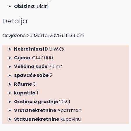
Obština:
Ulcinj
Detalja
Osvježeno 20 Marta, 2025 u 11:34 am
Nekretnina ID
UlWK5
Cijena
€147.000
Veličina kuće
70 m²
spavaće sobe
2
Räume
3
kupatila
1
Godina izgradnje
2024
Vrsta nekretnine
Apartman
Status nekretnine
kupovinu