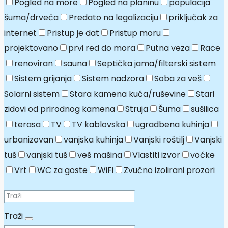
Pogled na more
Pogled na planinu
populacija
šuma/drveća
Predato na legalizaciju
priključak za
internet
Pristup je dat
Pristup moru
projektovano
prvi red do mora
Putna veza
Race
renoviran
sauna
Septička jama/filterski sistem
Sistem grijanja
Sistem nadzora
Soba za veš
Solarni sistem
Stara kamena kuća/ruševine
Stari
zidovi od prirodnog kamena
Struja
Šuma
sušilica
terasa
TV
TV kablovska
ugradbena kuhinja
urbanizovan
vanjska kuhinja
Vanjski roštilj
Vanjski
tuš
vanjski tuš
veš mašina
Vlastiti izvor
voćke
Vrt
WC za goste
WiFi
Zvučno izolirani prozori
Traži