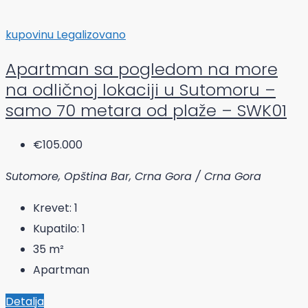
kupovinu
Legalizovano
Apartman sa pogledom na more
na odličnoj lokaciji u Sutomoru –
samo 70 metara od plaže – SWK01
€105.000
Sutomore, Opština Bar, Crna Gora / Crna Gora
Krevet:
1
Kupatilo:
1
35
m²
Apartman
Detalja