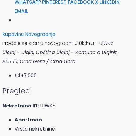
WHATSAPP
PINTEREST
FACEBOOK
X
LINKEDIN
EMAIL
kupovinu
Novogradnja
Prodaje se stan u novogradnji u Ulcinju – UlWK5
Ulcinj - Ulqin, Opština Ulcinj - Komuna e Ulqinit,
85360, Crna Gora / Crna Gora
€147.000
Pregled
Nekretnina ID:
UlWK5
Apartman
Vrsta nekretnine