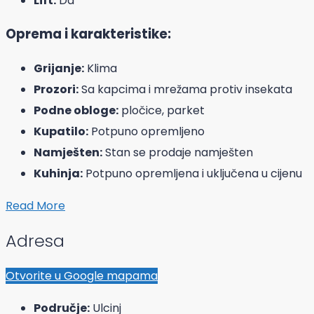
Lift:
Da
Oprema i karakteristike:
Grijanje:
Klima
Prozori:
Sa kapcima i mrežama protiv insekata
Podne obloge:
pločice, parket
Kupatilo:
Potpuno opremljeno
Namješten:
Stan se prodaje namješten
Kuhinja:
Potpuno opremljena i uključena u cijenu
Read More
Adresa
Otvorite u Google mapama
Područje:
Ulcinj