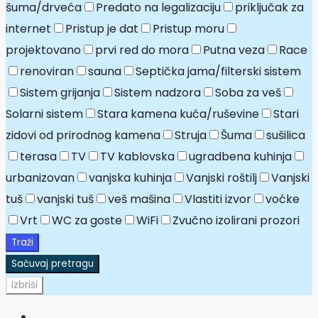
šuma/drveća
Predato na legalizaciju
priključak za
internet
Pristup je dat
Pristup moru
projektovano
prvi red do mora
Putna veza
Race
renoviran
sauna
Septička jama/filterski sistem
Sistem grijanja
Sistem nadzora
Soba za veš
Solarni sistem
Stara kamena kuća/ruševine
Stari
zidovi od prirodnog kamena
Struja
Šuma
sušilica
terasa
TV
TV kablovska
ugradbena kuhinja
urbanizovan
vanjska kuhinja
Vanjski roštilj
Vanjski
tuš
vanjski tuš
veš mašina
Vlastiti izvor
voćke
Vrt
WC za goste
WiFi
Zvučno izolirani prozori
Traži
Sačuvaj pretragu
Izbriši