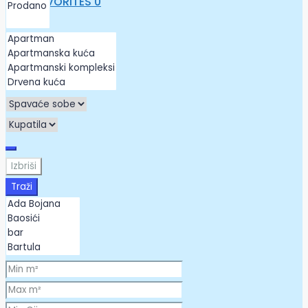
FAVORITES
0
Izbriši
Traži