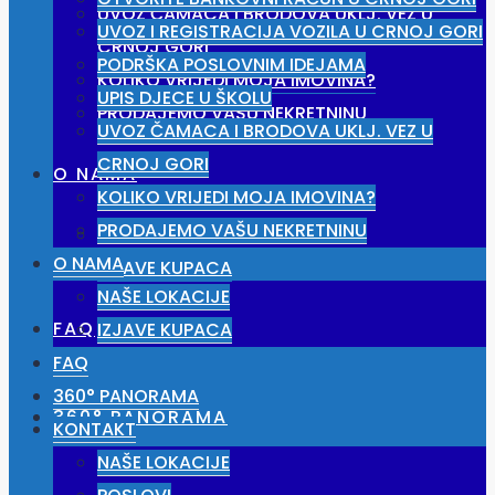
UVOZ ČAMACA I BRODOVA UKLJ. VEZ U
UVOZ I REGISTRACIJA VOZILA U CRNOJ GORI
CRNOJ GORI
PODRŠKA POSLOVNIM IDEJAMA
KOLIKO VRIJEDI MOJA IMOVINA?
UPIS DJECE U ŠKOLU
PRODAJEMO VAŠU NEKRETNINU
UVOZ ČAMACA I BRODOVA UKLJ. VEZ U
CRNOJ GORI
O NAMA
KOLIKO VRIJEDI MOJA IMOVINA?
PRODAJEMO VAŠU NEKRETNINU
NAŠE LOKACIJE
O NAMA
IZJAVE KUPACA
NAŠE LOKACIJE
FAQ
IZJAVE KUPACA
FAQ
360° PANORAMA
360° PANORAMA
KONTAKT
NAŠE LOKACIJE