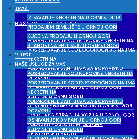
TRAŽI
IZDAVANJE NEKRETNINA U CRNOJ GORI
NAŠE USLUGE ZA VAS
PRODAJEM ZEMLJIŠTE U CRNOJ GORI
KUĆE NA PRODAJU U CRNOJ GORI
POSREDOVANJE KOD KUPOVINE NEKRETNINA
STANOVI NA PRODAJU U CRNOJ GORI
POSREDOVANJE KOD DUGOROČNOG NAJMA
VIJESTI
NEKRETNINA
NAŠE USLUGE ZA VAS
PODNOŠENJE ZAHTJEVA ZA BORAVIŠNU
POSREDOVANJE KOD KUPOVINE NEKRETNINA
DOZVOLU
POSREDOVANJE KOD DUGOROČNOG NAJMA
OSNIVANJE KOMPANIJE U CRNOJ GORI
NEKRETNINA
SELIM SE U CRNU GORU
PODNOŠENJE ZAHTJEVA ZA BORAVIŠNU
OTVORITE BANKOVNI RAČUN U CRNOJ GORI
DOZVOLU
UVOZ I REGISTRACIJA VOZILA U CRNOJ GORI
OSNIVANJE KOMPANIJE U CRNOJ GORI
PODRŠKA POSLOVNIM IDEJAMA
SELIM SE U CRNU GORU
UPIS DJECE U ŠKOLU
OTVORITE BANKOVNI RAČUN U CRNOJ GORI