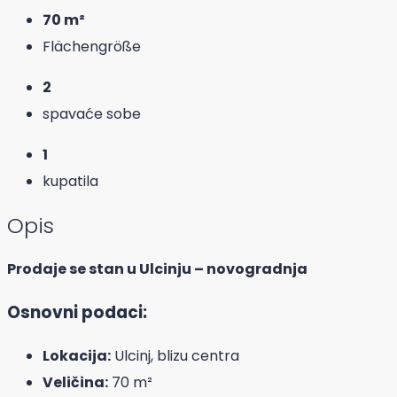
70 m²
Flächengröße
2
spavaće sobe
1
kupatila
Opis
Prodaje se stan u Ulcinju – novogradnja
Osnovni podaci:
Lokacija:
Ulcinj, blizu centra
Veličina:
70 m²