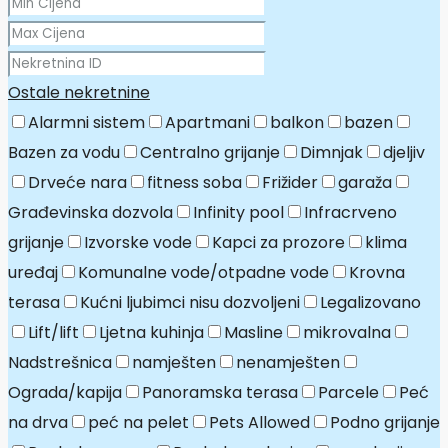
Ostale nekretnine
Alarmni sistem
Apartmani
balkon
bazen
Bazen za vodu
Centralno grijanje
Dimnjak
djeljiv
Drveće nara
fitness soba
Frižider
garaža
Građevinska dozvola
Infinity pool
Infracrveno
grijanje
Izvorske vode
Kapci za prozore
klima
uređaj
Komunalne vode/otpadne vode
Krovna
terasa
Kućni ljubimci nisu dozvoljeni
Legalizovano
Lift/lift
Ljetna kuhinja
Masline
mikrovalna
Nadstrešnica
namješten
nenamješten
Ograda/kapija
Panoramska terasa
Parcele
Peć
na drva
peć na pelet
Pets Allowed
Podno grijanje