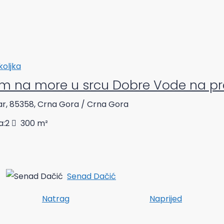
koljka
m na more u srcu Dobre Vode na p
r, 85358, Crna Gora / Crna Gora
a:
2
300
m²
Senad Dačić
Natrag
Naprijed