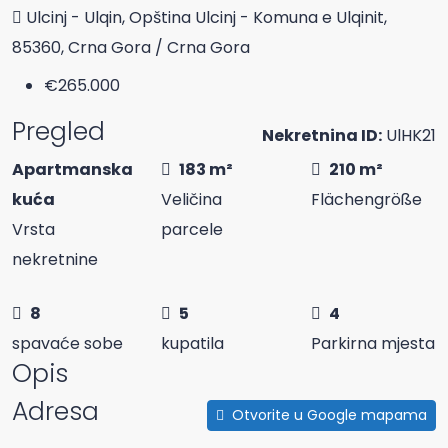
Ulcinj - Ulqin, Opština Ulcinj - Komuna e Ulqinit,
85360, Crna Gora / Crna Gora
€265.000
Pregled
Nekretnina ID:
UlHK21
Apartmanska
183 m²
210 m²
kuća
Veličina
Flächengröße
Vrsta
parcele
nekretnine
8
5
4
spavaće sobe
kupatila
Parkirna mjesta
Opis
Adresa
Otvorite u Google mapama