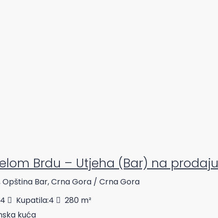
elom Brdu – Utjeha (Bar) na prodaj
, Opština Bar, Crna Gora / Crna Gora
4
Kupatila:
4
280
m²
ska kuća