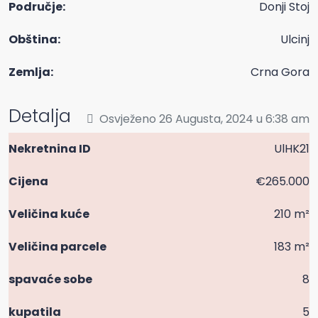
Područje:
Donji Stoj
Obština:
Ulcinj
Zemlja:
Crna Gora
Detalja
Osvježeno 26 Augusta, 2024 u 6:38 am
Nekretnina ID
UlHK21
Cijena
€265.000
Veličina kuće
210 m²
Veličina parcele
183 m²
spavaće sobe
8
kupatila
5