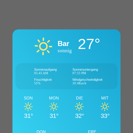
27°
Bar
sonnig
Sonnenaufgang
Sonnenuntergang
05:45 AM
07:53 PM
Feuchtigkeit
Windgeschwindigkeit
51%
10.4Km/h
SON
MON
DIE
MIT
31°
31°
32°
33°
DON
FRE