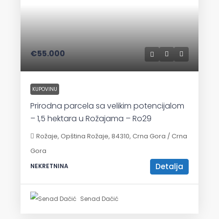
€55.000
KUPOVINU
Prirodna parcela sa velikim potencijalom
– 1,5 hektara u Rožajama – Ro29
Rožaje, Opština Rožaje, 84310, Crna Gora / Crna
Gora
Detalja
NEKRETNINA
Senad Dačić