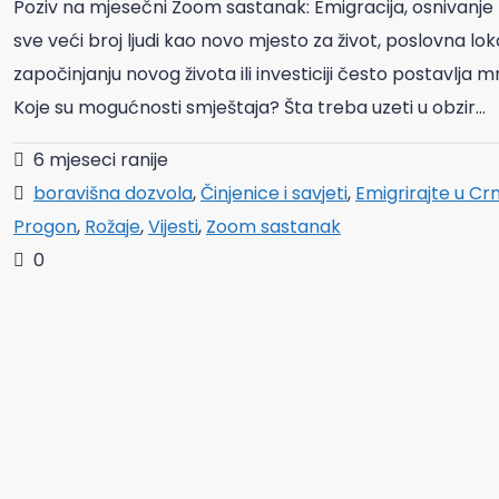
Poziv na mjesečni Zoom sastanak: Emigracija, osnivanje 
sve veći broj ljudi kao novo mjesto za život, poslovna loka
započinjanju novog života ili investiciji često postavlj
Koje su mogućnosti smještaja? Šta treba uzeti u obzir...
6 mjeseci ranije
boravišna dozvola
,
Činjenice i savjeti
,
Emigrirajte u Cr
Progon
,
Rožaje
,
Vijesti
,
Zoom sastanak
0