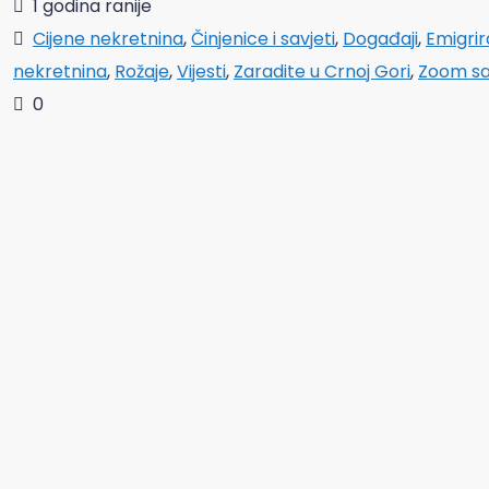
1 godina ranije
Cijene nekretnina
,
Činjenice i savjeti
,
Događaji
,
Emigrir
nekretnina
,
Rožaje
,
Vijesti
,
Zaradite u Crnoj Gori
,
Zoom s
0