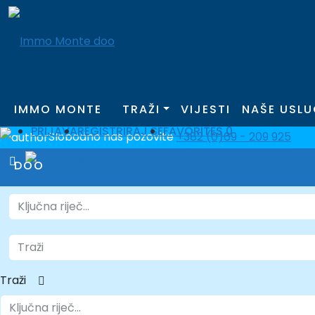
IMMO MONTE
TRAŽI
VIJESTI
NAŠE USLU
PRIJAVA
REGISTRIRAJ SE
FAVORITES
0
Slobodno nas pozovite
+382 (0)69 - 209 925
DOO
Traži