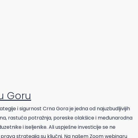
nu Goru
egije i sigurnost Crna Gora je jedna od najuzbudljivijih
etnina, rastuća potražnja, poreske olakšice i međunarodna
etnike i iseljenike. Ali uspješne investicije se ne
 i prava strategija su ključni. Na našem Zoom webinaru