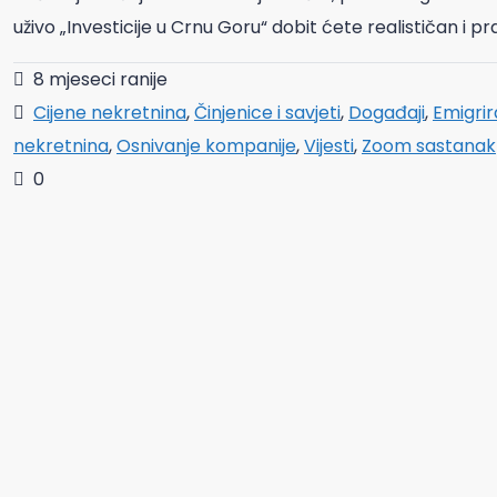
uživo „Investicije u Crnu Goru“ dobit ćete realističan i p
8 mjeseci ranije
Cijene nekretnina
,
Činjenice i savjeti
,
Događaji
,
Emigrir
nekretnina
,
Osnivanje kompanije
,
Vijesti
,
Zoom sastanak
0