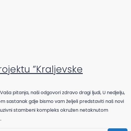
jektu ”Kraljevske
ša pitanja, naši odgovori zdravo dragi ljudi, U nedjelju,
om sastanak gdje bismo vam željeli predstaviti naš novi
skluzivni stambeni kompleks okružen netaknutom
.