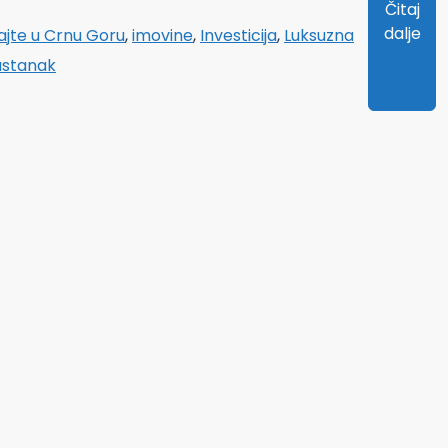
Čitaj
dalje
ajte u Crnu Goru
,
imovine
,
Investicija
,
Luksuzna
astanak