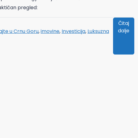
raktičan pregled:
Čitaj
dalje
ajte u Crnu Goru
,
imovine
,
Investicija
,
Luksuzna