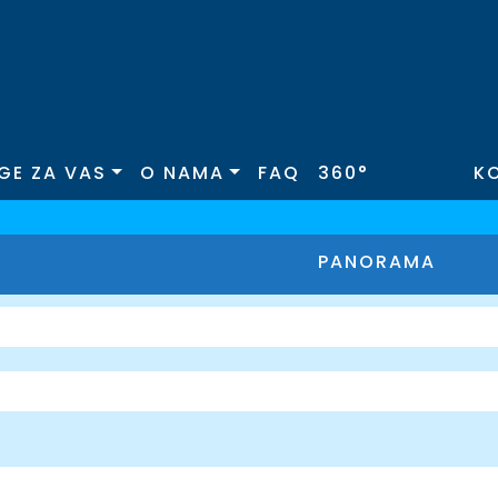
GE ZA VAS
O NAMA
FAQ
360°
K
PANORAMA