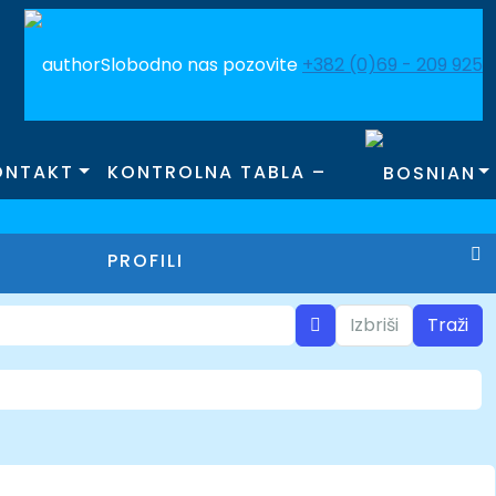
Slobodno nas pozovite
+382 (0)69 - 209 925
ONTAKT
KONTROLNA TABLA –
PROFILI
Izbriši
Traži