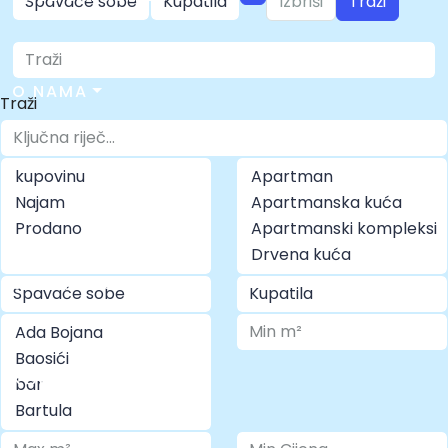
Izbriši
Traži
O NAMA
Traži
FAQ
360° PANORAMA
KONTAKT