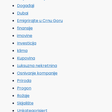
Događaji
Dubai
Emigrirajte u Crnu Goru
finansije
imovine
Investicija
klima
Kupovina
Luksuzna nekretnina
Osnivanje kompanije
Priroda
Progon
Rožaje
Skijalište
Unkategorisiert