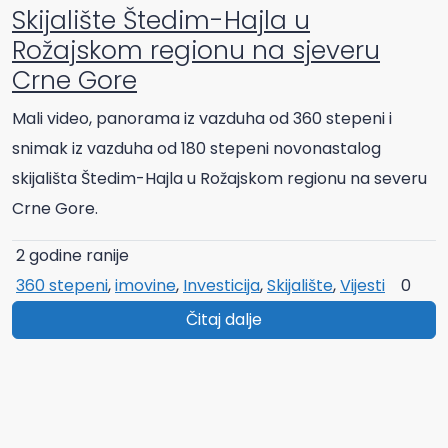
Skijalište Štedim-Hajla u
Rožajskom regionu na sjeveru
Crne Gore
Mali video, panorama iz vazduha od 360 stepeni i
snimak iz vazduha od 180 stepeni novonastalog
skijališta Štedim-Hajla u Rožajskom regionu na severu
Crne Gore.
2 godine ranije
360 stepeni
,
imovine
,
Investicija
,
Skijalište
,
Vijesti
0
Čitaj dalje