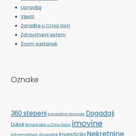
Upravljaj
Vijesti
Zaradite u Crnoj Gori
Zdravstveni sistem
Zoom sastanak
Oznake
360 stepeni
Događaji
boravišna dozvola
imovine
Dubai
Emigrirajte u Crnu Goru
Nekretnine
Investicija
Informativni događaj