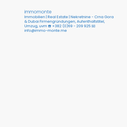
immomonte
Immobilien | Real Estate | Nekretnine - Crna Gora
& Dubai
Firmengründungen, Aufenthaltstitel,
Umzug, uvm
☎️ +382 (0)69 - 209 925
📧
info@immo-monte.me