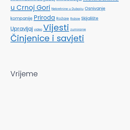
u Crnoj Gori
Osnivanje
Nekretnine u Dubaiju
Priroda
kompanije
Skijalište
Rožaje
Rožaje
Vijesti
Upravljaj
video
zumiranje
Činjenice i savjeti
Vrijeme