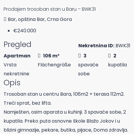
Prodajem trosoban stan u Baru – BWK31
Bar, opština Bar, Crna Gora
€240.000
Pregled
Nekretnina ID:
BWK31
Apartman
106 m²
3
2
Vrsta
Flächengröße
spavaće
kupatila
nekretnine
sobe
Opis
Trosoban stan u centru Bara, 106m2 + terasa 112m2.
Treći sprat, bez lifta.
Namješten, osim aparata u kuhinji. 3 spavaće sobe, 2
kupatila. Preko puta osnovne škole Blažo Jokov i u
blizini gimnazije, pekare, butika, pijace, Doma zdravlja.