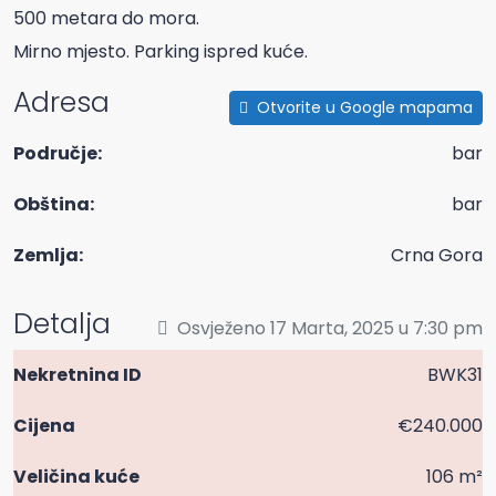
500 metara do mora.
Mirno mjesto. Parking ispred kuće.
Adresa
Otvorite u Google mapama
Područje:
bar
Obština:
bar
Zemlja:
Crna Gora
Detalja
Osvježeno 17 Marta, 2025 u 7:30 pm
Nekretnina ID
BWK31
Cijena
€240.000
Veličina kuće
106 m²