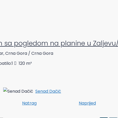
n sa pogledom na planine u Zaljevu
Bar, Crna Gora / Crna Gora
atilo:
1
120
m²
Senad Dačić
Natrag
Naprijed