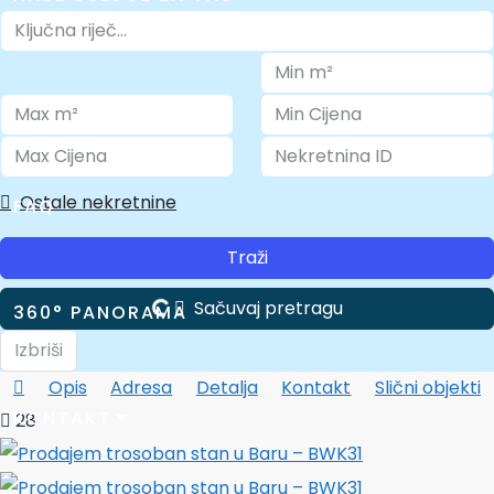
O NAMA
Ostale nekretnine
FAQ
Traži
Sačuvaj pretragu
360° PANORAMA
Izbriši
Opis
Adresa
Detalja
Kontakt
Slični objekti
KONTAKT
28