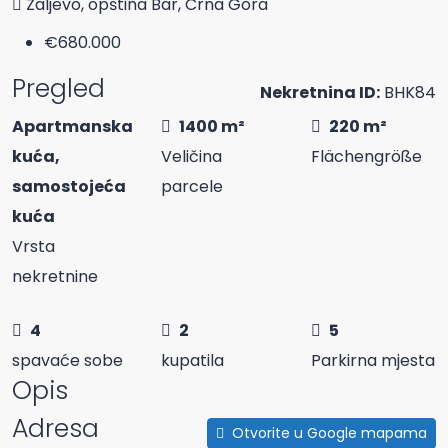
Zaljevo, opština Bar, Crna Gora
€680.000
Pregled
Nekretnina ID:
BHK84
Apartmanska
1400 m²
220 m²
kuća,
Veličina
Flächengröße
samostojeća
parcele
kuća
Vrsta
nekretnine
4
2
5
spavaće sobe
kupatila
Parkirna mjesta
Opis
Adresa
Otvorite u Google mapama