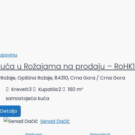
upovinu
Kuća u Rožajama na prodaju – RoHK1
Rožaje, Opština Rožaje, 84310, Crna Gora / Crna Gora
Kreveti:
3
Kupatila:
2
160
m²
samostojeća kuća
Detalja
Senad Dačić
Natrag
Naprijed