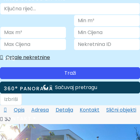
O NAMA
Ostale nekretnine
FAQ
Traži
Sačuvaj pretragu
360° PANORAMA
Izbriši
Opis
Adresa
Detalja
Kontakt
Slični objekti
KONTAKT
50