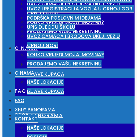
UVOZ ČAMACA I BRODOVA UKLJ. VEZ U
UVOZ I REGISTRACIJA VOZILA U CRNOJ GORI
CRNOJ GORI
PODRŠKA POSLOVNIM IDEJAMA
KOLIKO VRIJEDI MOJA IMOVINA?
UPIS DJECE U ŠKOLU
PRODAJEMO VAŠU NEKRETNINU
UVOZ ČAMACA I BRODOVA UKLJ. VEZ U
CRNOJ GORI
O NAMA
KOLIKO VRIJEDI MOJA IMOVINA?
PRODAJEMO VAŠU NEKRETNINU
NAŠE LOKACIJE
O NAMA
IZJAVE KUPACA
NAŠE LOKACIJE
FAQ
IZJAVE KUPACA
FAQ
360° PANORAMA
360° PANORAMA
KONTAKT
NAŠE LOKACIJE