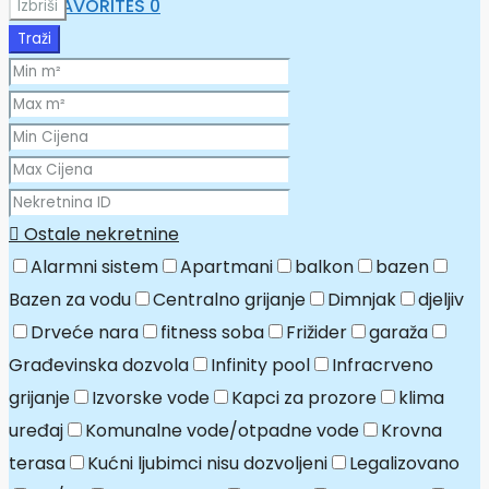
FAVORITES
0
Izbriši
Traži
Ostale nekretnine
Alarmni sistem
Apartmani
balkon
bazen
Bazen za vodu
Centralno grijanje
Dimnjak
djeljiv
Drveće nara
fitness soba
Frižider
garaža
Građevinska dozvola
Infinity pool
Infracrveno
grijanje
Izvorske vode
Kapci za prozore
klima
uređaj
Komunalne vode/otpadne vode
Krovna
terasa
Kućni ljubimci nisu dozvoljeni
Legalizovano