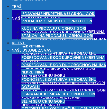
TRAŽI
IZDAVANJE NEKRETNINA U CRNOJ GORI
NAŠE USLUGE ZA VAS
PRODAJEM ZEMLJIŠTE U CRNOJ GORI
KUĆE NA PRODAJU U CRNOJ GORI
POSREDOVANJE KOD KUPOVINE NEKRETNINA
STANOVI NA PRODAJU U CRNOJ GORI
POSREDOVANJE KOD DUGOROČNOG NAJMA
VIJESTI
NEKRETNINA
NAŠE USLUGE ZA VAS
PODNOŠENJE ZAHTJEVA ZA BORAVIŠNU
POSREDOVANJE KOD KUPOVINE NEKRETNINA
DOZVOLU
POSREDOVANJE KOD DUGOROČNOG NAJMA
OSNIVANJE KOMPANIJE U CRNOJ GORI
NEKRETNINA
SELIM SE U CRNU GORU
PODNOŠENJE ZAHTJEVA ZA BORAVIŠNU
OTVORITE BANKOVNI RAČUN U CRNOJ GORI
DOZVOLU
UVOZ I REGISTRACIJA VOZILA U CRNOJ GORI
OSNIVANJE KOMPANIJE U CRNOJ GORI
PODRŠKA POSLOVNIM IDEJAMA
SELIM SE U CRNU GORU
UPIS DJECE U ŠKOLU
OTVORITE BANKOVNI RAČUN U CRNOJ GORI