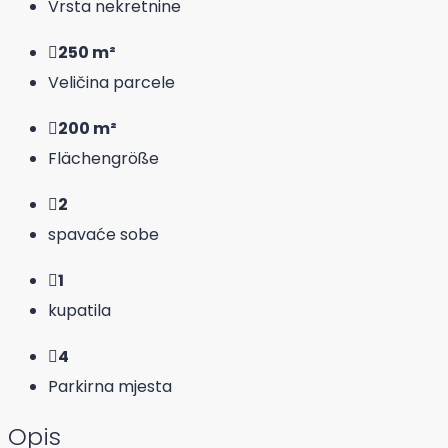
Vrsta nekretnine
250 m²
Veličina parcele
200 m²
Flächengröße
2
spavaće sobe
1
kupatila
4
Parkirna mjesta
Opis