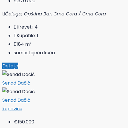
€370.000
Čeluga, Opština Bar, Crna Gora / Crna Gora
Kreveti:
4
Kupatilo:
1
184
m²
samostojeća kuća
Detalja
Senad Dačić
Senad Dačić
kupovinu
€150.000