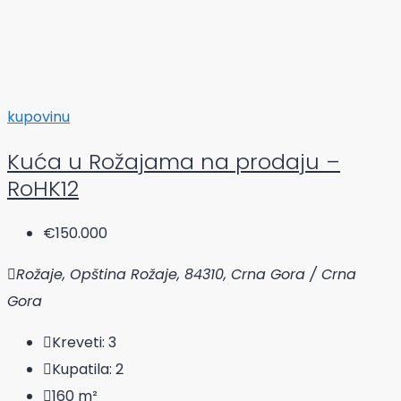
kupovinu
Kuća u Rožajama na prodaju –
RoHK12
€150.000
Rožaje, Opština Rožaje, 84310, Crna Gora / Crna
Gora
Kreveti:
3
Kupatila:
2
160
m²