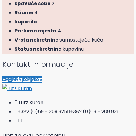
spavaće sobe
2
Räume
4
kupatila
1
Parkirna mjesta
4
Vrsta nekretnine
samostojeća kuća
Status nekretnine
kupovinu
Kontakt informacije
Pogledaj objekat
Lutz Kuran
+382 (0)69 - 209 925
+382 (0)69 - 209 925
Upit za ovu nekretninu