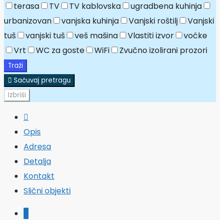
terasa
TV
TV kablovska
ugradbena kuhinja
urbanizovan
vanjska kuhinja
Vanjski roštilj
Vanjski
tuš
vanjski tuš
veš mašina
Vlastiti izvor
voćke
Vrt
WC za goste
WiFi
Zvučno izolirani prozori
Traži
Sačuvaj pretragu
Izbriši
Opis
Adresa
Detalja
Kontakt
Slični objekti