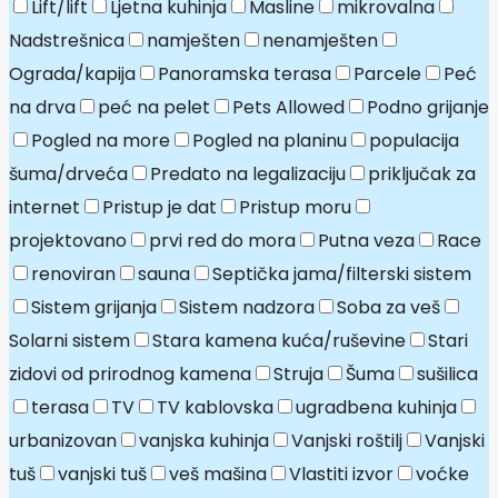
Lift/lift
Ljetna kuhinja
Masline
mikrovalna
Nadstrešnica
namješten
nenamješten
Ograda/kapija
Panoramska terasa
Parcele
Peć
na drva
peć na pelet
Pets Allowed
Podno grijanje
Pogled na more
Pogled na planinu
populacija
šuma/drveća
Predato na legalizaciju
priključak za
internet
Pristup je dat
Pristup moru
projektovano
prvi red do mora
Putna veza
Race
renoviran
sauna
Septička jama/filterski sistem
Sistem grijanja
Sistem nadzora
Soba za veš
Solarni sistem
Stara kamena kuća/ruševine
Stari
zidovi od prirodnog kamena
Struja
Šuma
sušilica
terasa
TV
TV kablovska
ugradbena kuhinja
urbanizovan
vanjska kuhinja
Vanjski roštilj
Vanjski
tuš
vanjski tuš
veš mašina
Vlastiti izvor
voćke