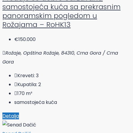
samostojeća kuća sa prekrasnim
panoramskim pogledom u
Rožajama – RoHK13
€150.000
Rožaje, Opština Rožaje, 84310, Crna Gora / Crna
Gora
Kreveti:
3
Kupatila:
2
170
m²
samostojeća kuća
Detalja