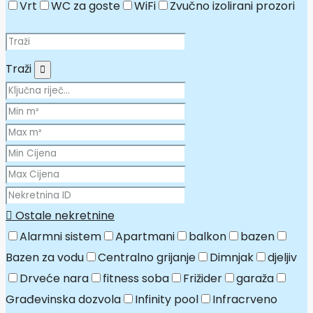
Vrt
WC za goste
WiFi
Zvučno izolirani prozori
Traži
Ostale nekretnine
Alarmni sistem
Apartmani
balkon
bazen
Bazen za vodu
Centralno grijanje
Dimnjak
djeljiv
Drveće nara
fitness soba
Frižider
garaža
Građevinska dozvola
Infinity pool
Infracrveno