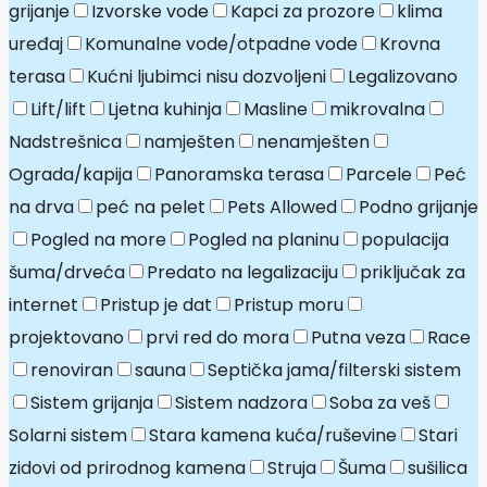
grijanje
Izvorske vode
Kapci za prozore
klima
uređaj
Komunalne vode/otpadne vode
Krovna
terasa
Kućni ljubimci nisu dozvoljeni
Legalizovano
Lift/lift
Ljetna kuhinja
Masline
mikrovalna
Nadstrešnica
namješten
nenamješten
Ograda/kapija
Panoramska terasa
Parcele
Peć
na drva
peć na pelet
Pets Allowed
Podno grijanje
Pogled na more
Pogled na planinu
populacija
šuma/drveća
Predato na legalizaciju
priključak za
internet
Pristup je dat
Pristup moru
projektovano
prvi red do mora
Putna veza
Race
renoviran
sauna
Septička jama/filterski sistem
Sistem grijanja
Sistem nadzora
Soba za veš
Solarni sistem
Stara kamena kuća/ruševine
Stari
zidovi od prirodnog kamena
Struja
Šuma
sušilica