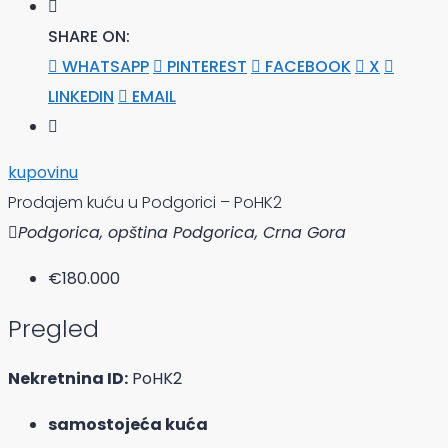
SHARE ON:
WHATSAPP
PINTEREST
FACEBOOK
X
LINKEDIN
EMAIL
kupovinu
Prodajem kuću u Podgorici – PoHK2
Podgorica, opština Podgorica, Crna Gora
€180.000
Pregled
Nekretnina ID:
PoHK2
samostojeća kuća